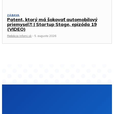
ZÁBAVA
Patent, ktorý má šokovať automobilový
priemysel?! | Startup Stage, epizóda 19
(VIDEO)
Redakcia Infomi.sk
-
5. augusta 2026