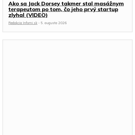
Ako sa Jack Dorsey takmer stal masážnym
terapeutom po tom, čo jeho prvý startup
zlyhal (VIDEO)
Redakcia Infomi.sk
-
5. augusta 2026