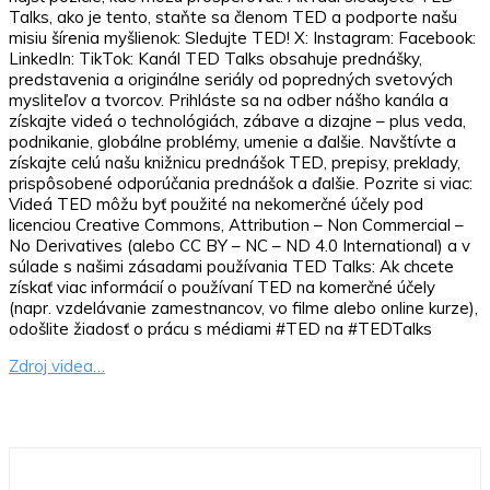
Talks, ako je tento, staňte sa členom TED a podporte našu
misiu šírenia myšlienok: Sledujte TED! X: Instagram: Facebook:
LinkedIn: TikTok: Kanál TED Talks obsahuje prednášky,
predstavenia a originálne seriály od popredných svetových
mysliteľov a tvorcov. Prihláste sa na odber nášho kanála a
získajte videá o technológiách, zábave a dizajne – plus veda,
podnikanie, globálne problémy, umenie a ďalšie. Navštívte a
získajte celú našu knižnicu prednášok TED, prepisy, preklady,
prispôsobené odporúčania prednášok a ďalšie. Pozrite si viac:
Videá TED môžu byť použité na nekomerčné účely pod
licenciou Creative Commons, Attribution – Non Commercial –
No Derivatives (alebo CC BY – NC – ND 4.0 International) a v
súlade s našimi zásadami používania TED Talks: Ak chcete
získať viac informácií o používaní TED na komerčné účely
(napr. vzdelávanie zamestnancov, vo filme alebo online kurze),
odošlite žiadosť o prácu s médiami #TED na #TEDTalks
Zdroj videa…