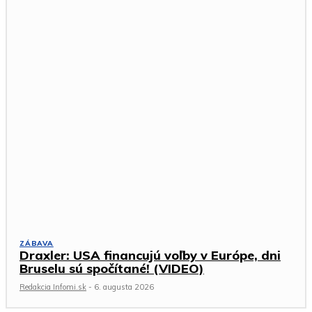
ZÁBAVA
Draxler: USA financujú voľby v Európe, dni
Bruselu sú spočítané! (VIDEO)
Redakcia Infomi.sk
-
6. augusta 2026