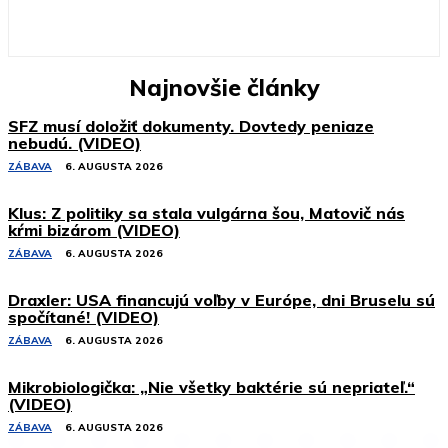
Najnovšie články
SFZ musí doložiť dokumenty. Dovtedy peniaze
nebudú. (VIDEO)
ZÁBAVA
6. AUGUSTA 2026
Klus: Z politiky sa stala vulgárna šou, Matovič nás
kŕmi bizárom (VIDEO)
ZÁBAVA
6. AUGUSTA 2026
Draxler: USA financujú voľby v Európe, dni Bruselu sú
spočítané! (VIDEO)
ZÁBAVA
6. AUGUSTA 2026
Mikrobiologička: „Nie všetky baktérie sú nepriateľ.“
(VIDEO)
ZÁBAVA
6. AUGUSTA 2026