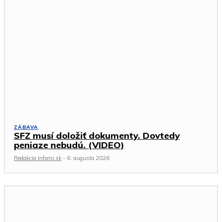
ZÁBAVA
SFZ musí doložiť dokumenty. Dovtedy
peniaze nebudú. (VIDEO)
Redakcia Infomi.sk
-
6. augusta 2026