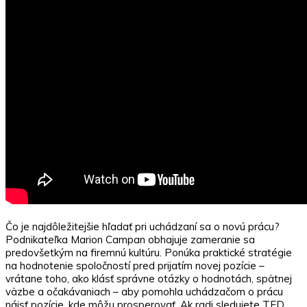
Čo je najdôležitejšie hľadať pri uchádzaní sa o novú prácu?
Podnikateľka Marion Campan obhajuje zameranie sa
predovšetkým na firemnú kultúru. Ponúka praktické stratégie
na hodnotenie spoločností pred prijatím novej pozície –
vrátane toho, ako klásť správne otázky o hodnotách, spätnej
väzbe a očakávaniach – aby pomohla uchádzačom o prácu
nájsť pozície, kde môžu prosperovať. Ak radi sledujete TED