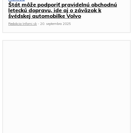
Štát môže podporiť pravidelnú obchodnú
leteckú dopravu, ide aj o záväzok k
švédskej automobilke Volvo
Redakcia Infomi.sk
-
20. septembra 2025