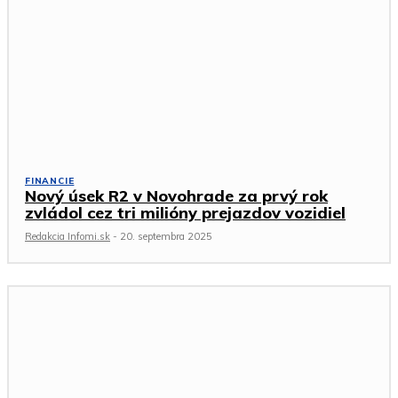
FINANCIE
Nový úsek R2 v Novohrade za prvý rok
zvládol cez tri milióny prejazdov vozidiel
Redakcia Infomi.sk
-
20. septembra 2025