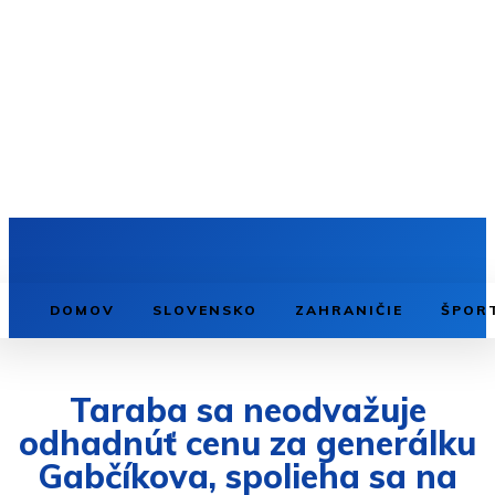
DOMOV
SLOVENSKO
ZAHRANIČIE
ŠPOR
Taraba sa neodvažuje
odhadnúť cenu za generálku
Gabčíkova, spolieha sa na