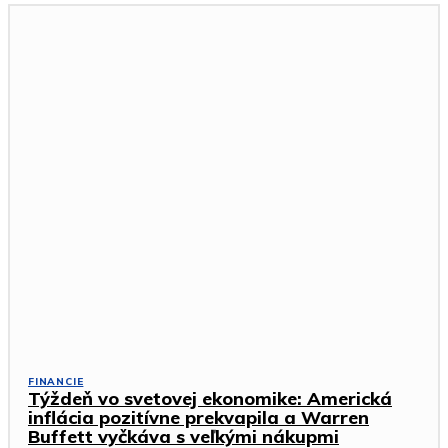
FINANCIE
Týždeň vo svetovej ekonomike: Americká
inflácia pozitívne prekvapila a Warren
Buffett vyčkáva s veľkými nákupmi