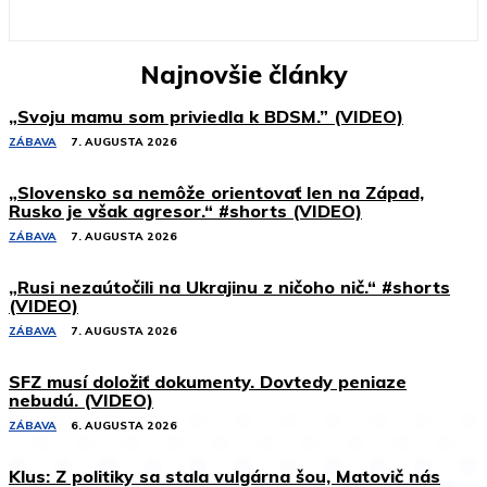
Najnovšie články
„Svoju mamu som priviedla k BDSM.” (VIDEO)
ZÁBAVA
7. AUGUSTA 2026
„Slovensko sa nemôže orientovať len na Západ,
Rusko je však agresor.“ #shorts (VIDEO)
ZÁBAVA
7. AUGUSTA 2026
„Rusi nezaútočili na Ukrajinu z ničoho nič.“ #shorts
(VIDEO)
ZÁBAVA
7. AUGUSTA 2026
SFZ musí doložiť dokumenty. Dovtedy peniaze
nebudú. (VIDEO)
ZÁBAVA
6. AUGUSTA 2026
Klus: Z politiky sa stala vulgárna šou, Matovič nás