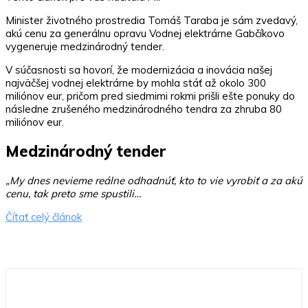
Minister životného prostredia Tomáš Taraba je sám zvedavý,
akú cenu za generálnu opravu Vodnej elektrárne Gabčíkovo
vygeneruje medzinárodný tender.
V súčasnosti sa hovorí, že modernizácia a inovácia našej
najväčšej vodnej elektrárne by mohla stáť až okolo 300
miliónov eur, pričom pred siedmimi rokmi prišli ešte ponuky do
následne zrušeného medzinárodného tendra za zhruba 80
miliónov eur.
Medzinárodný tender
„My dnes nevieme reálne odhadnúť, kto to vie vyrobiť a za akú
cenu, tak preto sme spustili…
Čítať celý článok