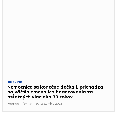
FINANCIE
Nemocnice sa konečne dočkali, prichádza
najväčšia zmena ich financovania za
ostatných viac ako 30 rokov
Redakcia Infomi.sk
-
20. septembra 2025