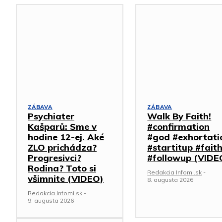
ZÁBAVA
ZÁBAVA
Psychiater
Walk By Faith!
Kašparů: Sme v
#confirmation
hodine 12-ej. Aké
#god #exhortati
ZLO prichádza?
#startitup #fait
Progresivci?
#followup (VIDE
Rodina? Toto si
Redakcia Infomi.sk
-
všimnite (VIDEO)
8. augusta 2026
Redakcia Infomi.sk
-
9. augusta 2026