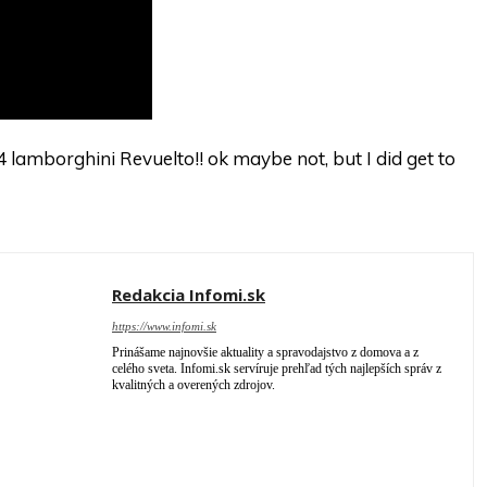
4 lamborghini Revuelto!! ok maybe not, but I did get to
Redakcia Infomi.sk
https://www.infomi.sk
Prinášame najnovšie aktuality a spravodajstvo z domova a z
celého sveta. Infomi.sk servíruje prehľad tých najlepších správ z
kvalitných a overených zdrojov.