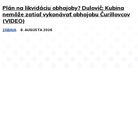
Plán na likvidáciu obhajoby? Dulovič: Kubina
nemôže zatiaľ vykonávať obhajobu Čurillovcov
(VIDEO)
ZÁBAVA
8. AUGUSTA 2026
Podobné články