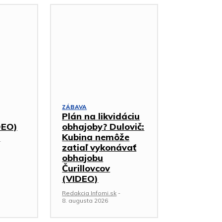
ZÁBAVA
Plán na likvidáciu
DEO)
obhajoby? Dulovič:
Kubina nemôže
-
zatiaľ vykonávať
obhajobu
Čurillovcov
(VIDEO)
Redakcia Infomi.sk
-
8. augusta 2026