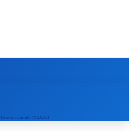
KULTÚRA
MAGAZÍN
ZÁBAVA
MORE
 Toto si všimnite (VIDEO)