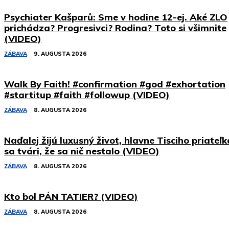
Psychiater Kašparů: Sme v hodine 12-ej. Aké ZLO
prichádza? Progresivci? Rodina? Toto si všimnite
(VIDEO)
ZÁBAVA
9. AUGUSTA 2026
Walk By Faith! #confirmation #god #exhortation
#startitup #faith #followup (VIDEO)
ZÁBAVA
8. AUGUSTA 2026
Naďalej žijú luxusný život, hlavne Tisciho priateľk
sa tvári, že sa nič nestalo (VIDEO)
ZÁBAVA
8. AUGUSTA 2026
Kto bol PÁN TATIER? (VIDEO)
ZÁBAVA
8. AUGUSTA 2026