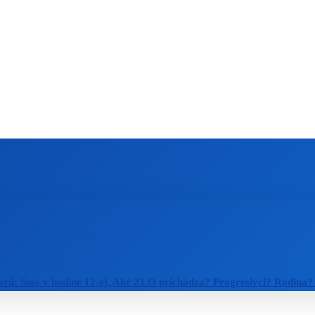
ZAHRANIČIE
ŠPORT
ZDRAVIE
arů: Sme v hodine 12-ej. Aké ZLO prichádza? Progresivci? Rodina?