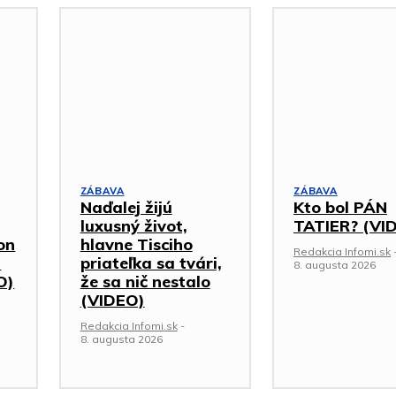
ZÁBAVA
ZÁBAVA
Naďalej žijú
Kto bol PÁN
luxusný život,
TATIER? (VI
on
hlavne Tisciho
Redakcia Infomi.sk
h
priateľka sa tvári,
8. augusta 2026
O)
že sa nič nestalo
(VIDEO)
Redakcia Infomi.sk
-
8. augusta 2026