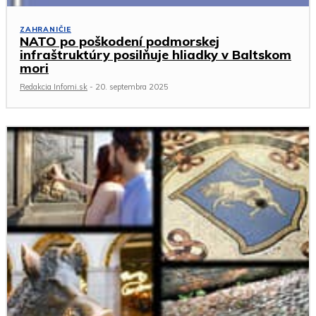
ZAHRANIČIE
NATO po poškodení podmorskej
infraštruktúry posilňuje hliadky v Baltskom
mori
Redakcia Infomi.sk
-
20. septembra 2025