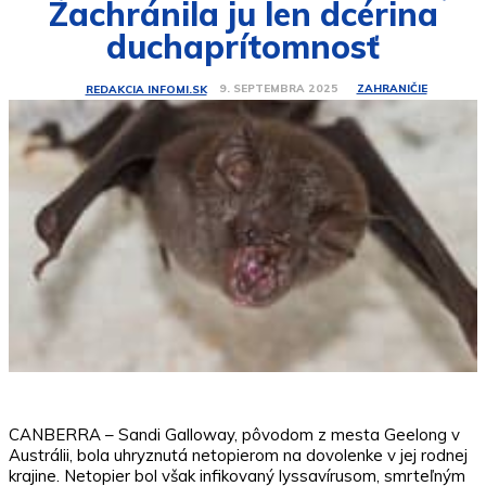
Zachránila ju len dcérina
duchaprítomnosť
ZAHRANIČIE
9. SEPTEMBRA 2025
REDAKCIA INFOMI.SK
CANBERRA – Sandi Galloway, pôvodom z mesta Geelong v
Austrálii, bola uhryznutá netopierom na dovolenke v jej rodnej
krajine. Netopier bol však infikovaný lyssavírusom, smrteľným