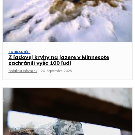
ZAHRANIČIE
Z ľadovej kryhy na jazere v Minnesote
zachránili vyše 100 ľudí
Redakcia Infomi.sk
-
20. septembra 2025