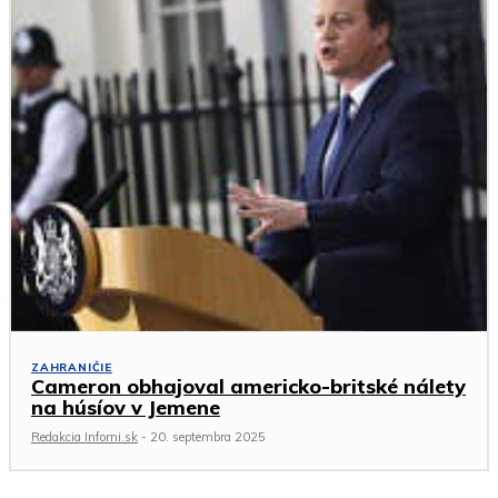
ZAHRANIČIE
Cameron obhajoval americko-britské nálety
na húsíov v Jemene
Redakcia Infomi.sk
-
20. septembra 2025