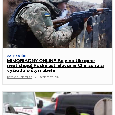
ZAHRANIČIE
MIMORIADNY ONLINE Boje na Ukrajine
neutíchajú! Ruské ostreľovanie Chersonu si
vyžiadalo štyri obete
Redakcia Infomi.sk
-
20. septembra 2025