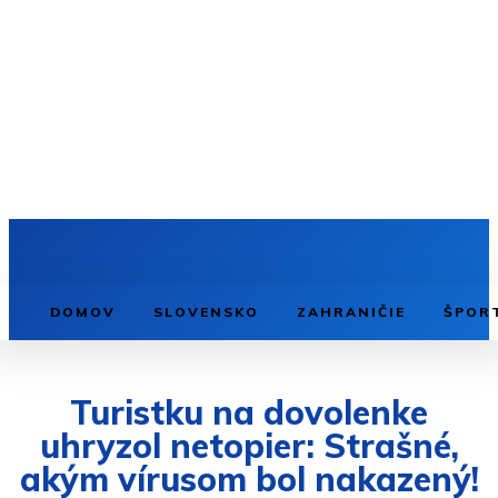
DOMOV
SLOVENSKO
ZAHRANIČIE
ŠPOR
Turistku na dovolenke
uhryzol netopier: Strašné,
akým vírusom bol nakazený!