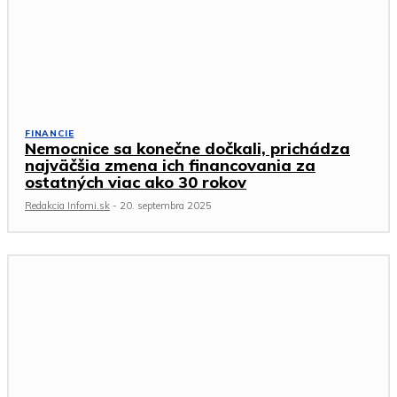
FINANCIE
Nemocnice sa konečne dočkali, prichádza
najväčšia zmena ich financovania za
ostatných viac ako 30 rokov
Redakcia Infomi.sk
-
20. septembra 2025