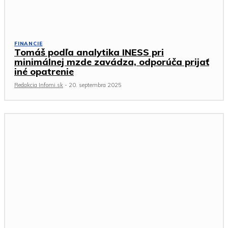
FINANCIE
Tomáš podľa analytika INESS pri
minimálnej mzde zavádza, odporúča prijať
iné opatrenie
Redakcia Infomi.sk
-
20. septembra 2025