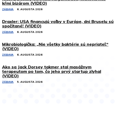
kŕmi bizárom (VIDEO)
ZÁBAVA
6. AUGUSTA 2026
Draxler: USA financujú voľby v Európe, dni Bruselu sú
spočítané! (VIDEO)
ZÁBAVA
6. AUGUSTA 2026
Mikrobiologička: „Nie všetky baktérie sú nepriateľ.“
(VIDEO)
ZÁBAVA
6. AUGUSTA 2026
Ako sa Jack Dorsey takmer stal masážnym
terapeutom po tom, čo jeho prvý startup zlyhal
(VIDEO)
ZÁBAVA
5. AUGUSTA 2026