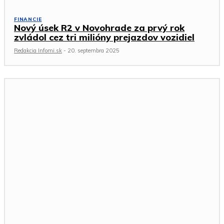
FINANCIE
Nový úsek R2 v Novohrade za prvý rok
zvládol cez tri milióny prejazdov vozidiel
Redakcia Infomi.sk
-
20. septembra 2025