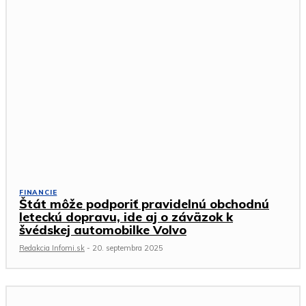
FINANCIE
Štát môže podporiť pravidelnú obchodnú
leteckú dopravu, ide aj o záväzok k
švédskej automobilke Volvo
Redakcia Infomi.sk
-
20. septembra 2025