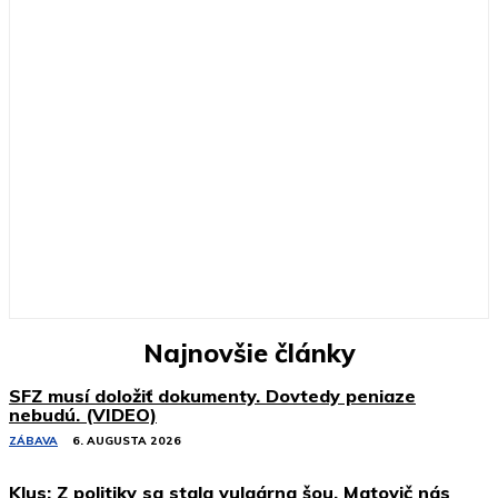
Najnovšie články
SFZ musí doložiť dokumenty. Dovtedy peniaze
nebudú. (VIDEO)
ZÁBAVA
6. AUGUSTA 2026
Klus: Z politiky sa stala vulgárna šou, Matovič nás