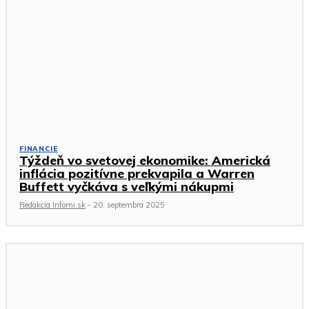
FINANCIE
Týždeň vo svetovej ekonomike: Americká
inflácia pozitívne prekvapila a Warren
Buffett vyčkáva s veľkými nákupmi
Redakcia Infomi.sk
-
20. septembra 2025