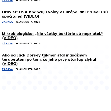
ZÁBAVA
6. AUGUSTA 2026
Draxler: USA financujú voľby v Európe, dni Bruselu sú
spočítané! (VIDEO)
ZÁBAVA
6. AUGUSTA 2026
Mikrobiologička: „Nie všetky baktérie sú nepriateľ.“
(VIDEO)
ZÁBAVA
6. AUGUSTA 2026
Ako sa Jack Dorsey takmer stal masážnym
terapeutom po tom, čo jeho prvý startup zlyhal
(VIDEO)
ZÁBAVA
5. AUGUSTA 2026