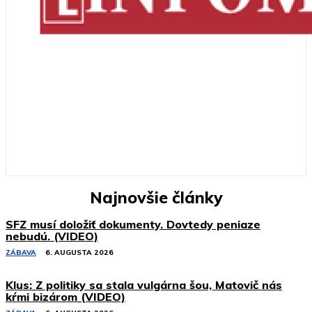
Najnovšie články
SFZ musí doložiť dokumenty. Dovtedy peniaze
nebudú. (VIDEO)
ZÁBAVA
6. AUGUSTA 2026
Klus: Z politiky sa stala vulgárna šou, Matovič nás
kŕmi bizárom (VIDEO)