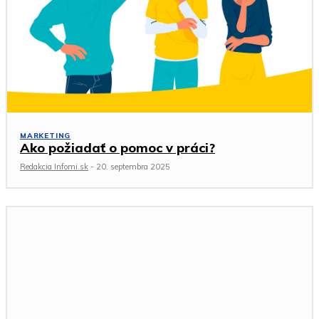
MARKETING
Ako požiadať o pomoc v práci?
Redakcia Infomi.sk
-
20. septembra 2025