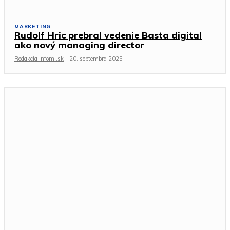
MARKETING
Rudolf Hric prebral vedenie Basta digital
ako nový managing director
Redakcia Infomi.sk
-
20. septembra 2025