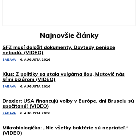
Najnovšie články
SFZ musí doložiť dokumenty. Dovtedy peniaze
nebudú. (VIDEO)
ZÁBAVA
6. AUGUSTA 2026
Klus: Z politiky sa stala vulgárna šou, Matovič nás
kŕmi bizárom (VIDEO)
ZÁBAVA
6. AUGUSTA 2026
Draxler: USA financujú voľby v Európe, dni Bruselu sú
spočítané! (VIDEO)
ZÁBAVA
6. AUGUSTA 2026
Mikrobiologička: „Nie všetky baktérie sú nepriateľ.“
(VIDEO)