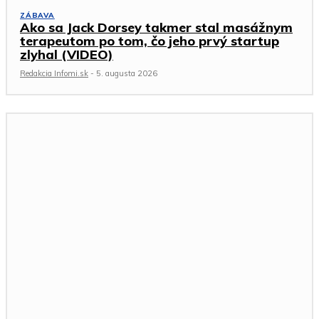
ZÁBAVA
Ako sa Jack Dorsey takmer stal masážnym
terapeutom po tom, čo jeho prvý startup
zlyhal (VIDEO)
Redakcia Infomi.sk
-
5. augusta 2026