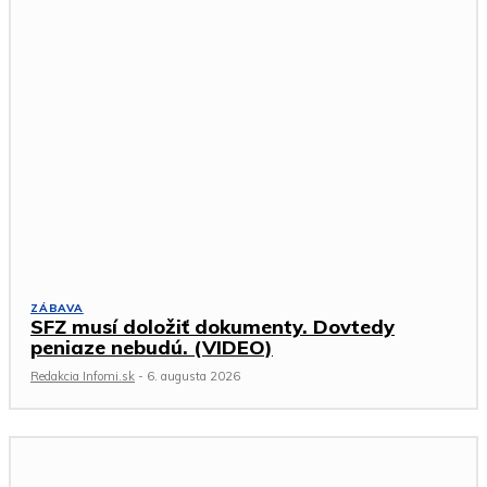
ZÁBAVA
SFZ musí doložiť dokumenty. Dovtedy
peniaze nebudú. (VIDEO)
Redakcia Infomi.sk
-
6. augusta 2026