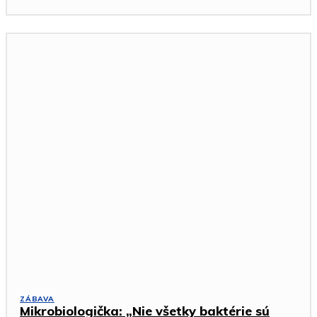
ZÁBAVA
Mikrobiologička: „Nie všetky baktérie sú