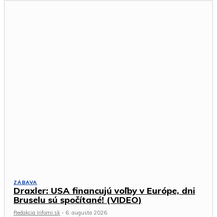
ZÁBAVA
Draxler: USA financujú voľby v Európe, dni
Bruselu sú spočítané! (VIDEO)
Redakcia Infomi.sk
-
6. augusta 2026