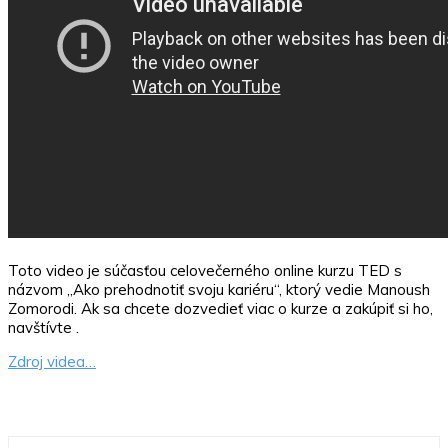
Toto video je súčasťou celovečerného online kurzu TED s
názvom „Ako prehodnotiť svoju kariéru“, ktorý vedie Manoush
Zomorodi. Ak sa chcete dozvedieť viac o kurze a zakúpiť si ho,
navštívte .
Zdroj videa…