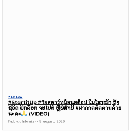
ZÁBAVA
#StartitUp #วัยสตาร์ทน็อนสต็อป ໃນໂຮງໜັງ ຖ້າ
ຊີວິດ ພິກລັອກ ຈະໄປຕໍ່ ຫຼືພໍສໍ່ານີ້ #ฝากกดติดตามด้วย
นะคะ
(VIDEO)
Redakcia Infomi.sk
-
8. augusta 2026