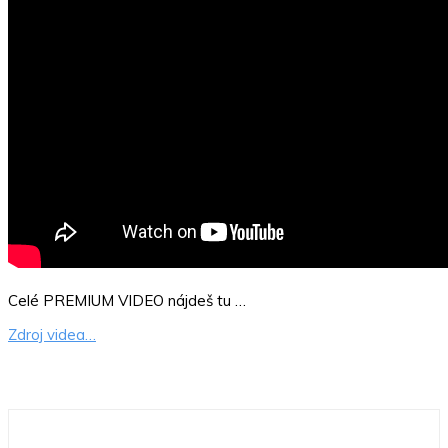
Celé PREMIUM VIDEO nájdeš tu …
Zdroj videa…