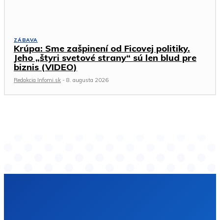
ZÁBAVA
Krúpa: Sme zašpinení od Ficovej politiky.
Jeho „štyri svetové strany“ sú len blud pre
biznis (VIDEO)
Redakcia Infomi.sk
-
8. augusta 2026