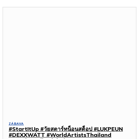
ZÁBAVA
#StartItUp #วัยสตาร์ทน็อนสต็อป #LUKPEUN
#DEXXWATT #WorldArtistsThailand