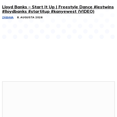
Lloyd Banks – Start It Up | Freestyle Dance #lestwins
#lloydbanks #startitup #kanyewest (VIDEO)
ZÁBAVA
8. AUGUSTA 2026
Podobné články