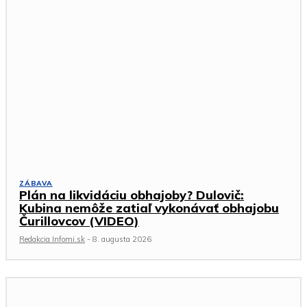
ZÁBAVA
Plán na likvidáciu obhajoby? Dulovič:
Kubina nemôže zatiaľ vykonávať obhajobu
Čurillovcov (VIDEO)
Redakcia Infomi.sk
-
8. augusta 2026