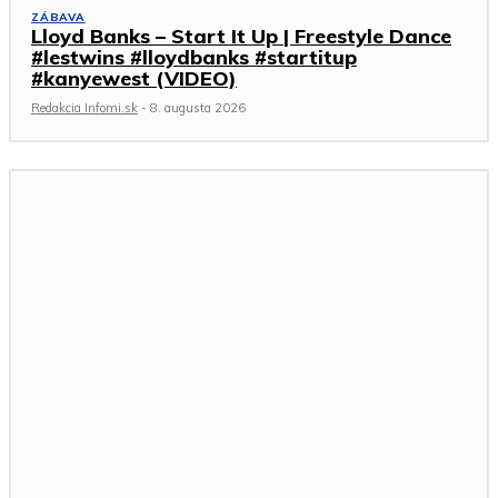
ZÁBAVA
Lloyd Banks – Start It Up | Freestyle Dance
#lestwins #lloydbanks #startitup
#kanyewest (VIDEO)
Redakcia Infomi.sk
-
8. augusta 2026