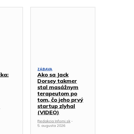
ZÁBAVA
čka:
Ako sa Jack
Dorsey takmer
stal masážnym
terapeutom po
tom, čo jeho prvý
startup zlyhal
-
(VIDEO)
Redakcia Infomi.sk
-
5. augusta 2026