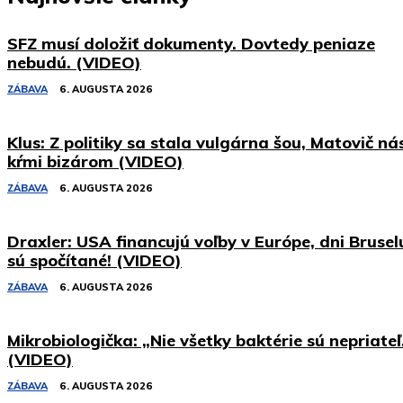
SFZ musí doložiť dokumenty. Dovtedy peniaze
nebudú. (VIDEO)
ZÁBAVA
6. AUGUSTA 2026
Klus: Z politiky sa stala vulgárna šou, Matovič ná
kŕmi bizárom (VIDEO)
ZÁBAVA
6. AUGUSTA 2026
Draxler: USA financujú voľby v Európe, dni Brusel
sú spočítané! (VIDEO)
ZÁBAVA
6. AUGUSTA 2026
Mikrobiologička: „Nie všetky baktérie sú nepriateľ
(VIDEO)
ZÁBAVA
6. AUGUSTA 2026