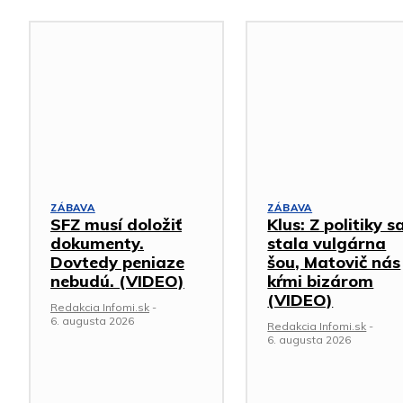
ZÁBAVA
ZÁBAVA
SFZ musí doložiť
Klus: Z politiky s
dokumenty.
stala vulgárna
Dovtedy peniaze
šou, Matovič nás
nebudú. (VIDEO)
kŕmi bizárom
(VIDEO)
Redakcia Infomi.sk
-
6. augusta 2026
Redakcia Infomi.sk
-
6. augusta 2026