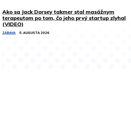
Ako sa Jack Dorsey takmer stal masážnym
terapeutom po tom, čo jeho prvý startup zlyhal
(VIDEO)
ZÁBAVA
5. AUGUSTA 2026
Podobné články