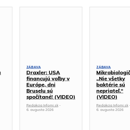
ZÁBAVA
ZÁBAVA
a
Draxler: USA
Mikrobiologi
financujú voľby v
„Nie všetky
Európe, dni
baktérie sú
Bruselu sú
nepriateľ.“
spočítané! (VIDEO)
(VIDEO)
Redakcia Infomi.sk
-
Redakcia Infomi.sk
6. augusta 2026
6. augusta 2026