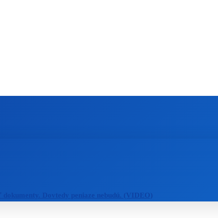
ZAHRANIČIE
ŠPORT
ZDRAVIE
ť dokumenty. Dovtedy peniaze nebudú. (VIDEO)