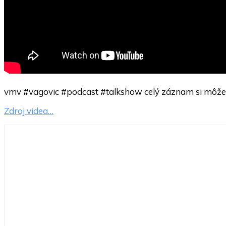
vmv #vagovic #podcast #talkshow celý záznam si môžet
Zdroj videa…