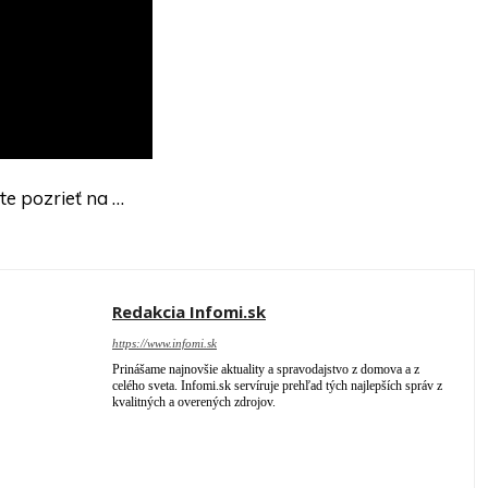
e pozrieť na …
Redakcia Infomi.sk
https://www.infomi.sk
Prinášame najnovšie aktuality a spravodajstvo z domova a z
celého sveta. Infomi.sk servíruje prehľad tých najlepších správ z
kvalitných a overených zdrojov.