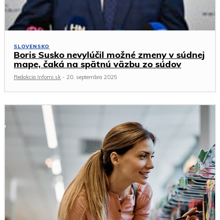
SLOVENSKO
Boris Susko nevylúčil možné zmeny v súdnej
mape, čaká na spätnú väzbu zo súdov
Redakcia Infomi.sk
-
20. septembra 2025