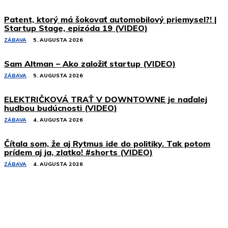
Patent, ktorý má šokovať automobilový priemysel?! |
Startup Stage, epizóda 19 (VIDEO)
ZÁBAVA
5. AUGUSTA 2026
Sam Altman – Ako založiť startup (VIDEO)
ZÁBAVA
5. AUGUSTA 2026
ELEKTRIČKOVÁ TRAŤ V DOWNTOWNE je naďalej
hudbou budúcnosti (VIDEO)
ZÁBAVA
4. AUGUSTA 2026
Čítala som, že aj Rytmus ide do politiky. Tak potom
prídem aj ja, zlatko! #shorts (VIDEO)
ZÁBAVA
4. AUGUSTA 2026