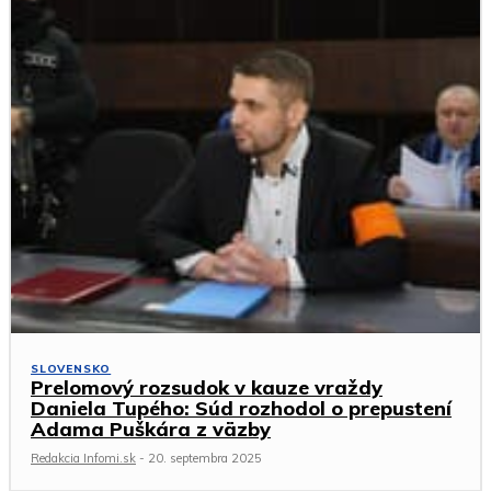
SLOVENSKO
Prelomový rozsudok v kauze vraždy
Daniela Tupého: Súd rozhodol o prepustení
Adama Puškára z väzby
Redakcia Infomi.sk
-
20. septembra 2025