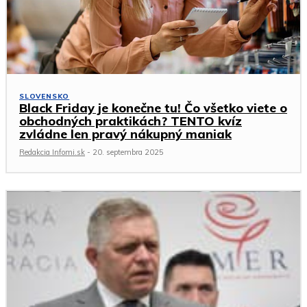
SLOVENSKO
Black Friday je konečne tu! Čo všetko viete o
obchodných praktikách? TENTO kvíz
zvládne len pravý nákupný maniak
Redakcia Infomi.sk
-
20. septembra 2025