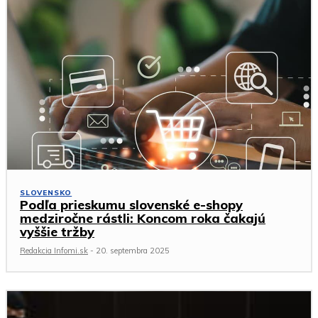
SLOVENSKO
Podľa prieskumu slovenské e-shopy
medziročne rástli: Koncom roka čakajú
vyššie tržby
Redakcia Infomi.sk
-
20. septembra 2025