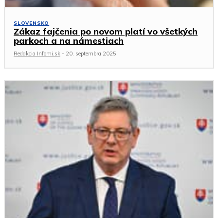
SLOVENSKO
Zákaz fajčenia po novom platí vo všetkých
parkoch a na námestiach
Redakcia Infomi.sk
-
20. septembra 2025