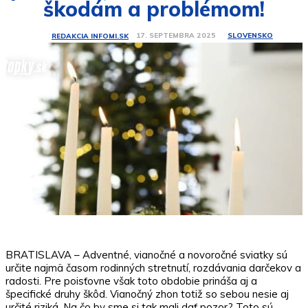
škodám a problémom!
SLOVENSKO
17. SEPTEMBRA 2025
REDAKCIA INFOMI.SK
BRATISLAVA – Adventné, vianočné a novoročné sviatky sú
určite najmä časom rodinných stretnutí, rozdávania darčekov a
radosti. Pre poisťovne však toto obdobie prináša aj a
špecifické druhy škôd. Vianočný zhon totiž so sebou nesie aj
určité riziká. Na čo by sme si tak mali dať pozor? Toto sú