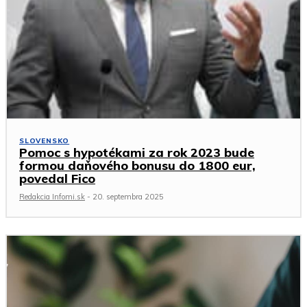
SLOVENSKO
Pomoc s hypotékami za rok 2023 bude
formou daňového bonusu do 1800 eur,
povedal Fico
Redakcia Infomi.sk
-
20. septembra 2025