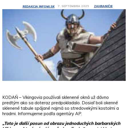
ZAHRANIČIE
7. SEPTEMBRA 2025
REDAKCIA INFOMI.SK
KODAŇ – Vikingovia používali sklenené okná už dávno
predtým ako sa doteraz predpokladalo. Dosiaľ boli okenné
sklenené tabule spájané najmä so stredovekými kostolmi a
hradmi. Informujeme podľa agentúry AP.
„Toto je ďalší posun od obrazu jednoduchých barbarských