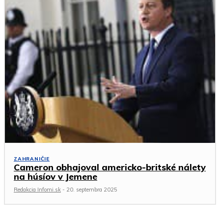
ZAHRANIČIE
Cameron obhajoval americko-britské nálety
na húsíov v Jemene
Redakcia Infomi.sk
-
20. septembra 2025