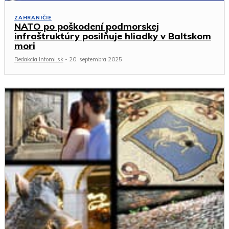
ZAHRANIČIE
NATO po poškodení podmorskej
infraštruktúry posilňuje hliadky v Baltskom
mori
Redakcia Infomi.sk
-
20. septembra 2025