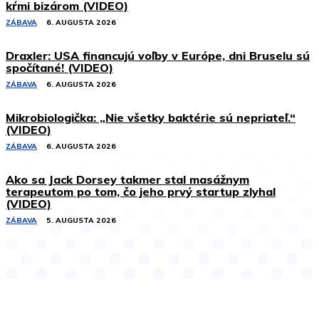
kŕmi bizárom (VIDEO)
ZÁBAVA
6. AUGUSTA 2026
Draxler: USA financujú voľby v Európe, dni Bruselu sú
spočítané! (VIDEO)
ZÁBAVA
6. AUGUSTA 2026
Mikrobiologička: „Nie všetky baktérie sú nepriateľ.“
(VIDEO)
ZÁBAVA
6. AUGUSTA 2026
Ako sa Jack Dorsey takmer stal masážnym
terapeutom po tom, čo jeho prvý startup zlyhal
(VIDEO)
ZÁBAVA
5. AUGUSTA 2026