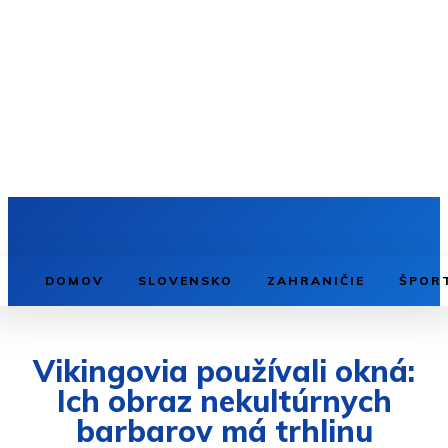
DOMOV
SLOVENSKO
ZAHRANIČIE
ŠPOR
Vikingovia používali okná:
Ich obraz nekultúrnych
barbarov má trhlinu