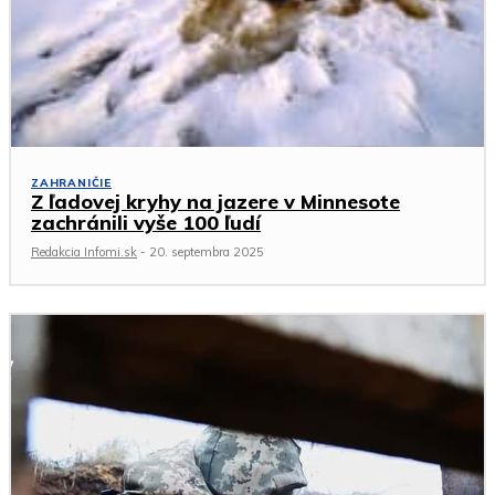
ZAHRANIČIE
Z ľadovej kryhy na jazere v Minnesote
zachránili vyše 100 ľudí
Redakcia Infomi.sk
-
20. septembra 2025