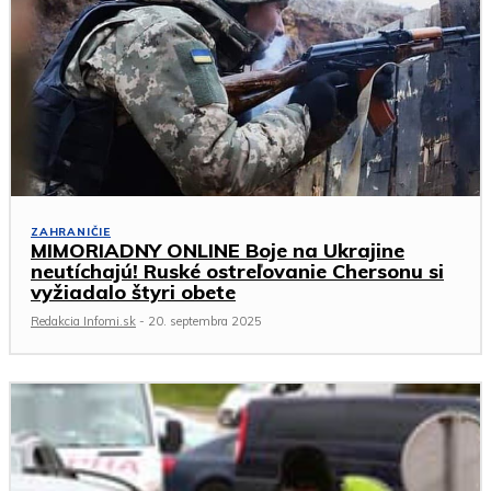
ZAHRANIČIE
MIMORIADNY ONLINE Boje na Ukrajine
neutíchajú! Ruské ostreľovanie Chersonu si
vyžiadalo štyri obete
Redakcia Infomi.sk
-
20. septembra 2025