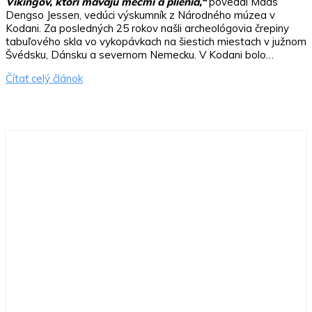
Vikingov, ktorí mávajú mečmi a plienia,“
povedal Mads
Dengso Jessen, vedúci výskumník z Národného múzea v
Kodani. Za posledných 25 rokov našli archeológovia črepiny
tabuľového skla vo vykopávkach na šiestich miestach v južnom
Švédsku, Dánsku a severnom Nemecku. V Kodani bolo…
Čítať celý článok