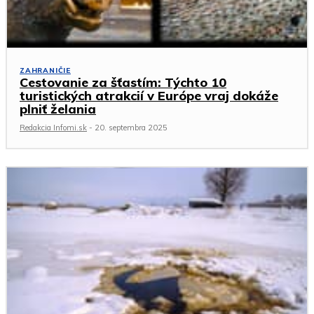
ZAHRANIČIE
Cestovanie za šťastím: Týchto 10
turistických atrakcií v Európe vraj dokáže
plniť želania
Redakcia Infomi.sk
-
20. septembra 2025