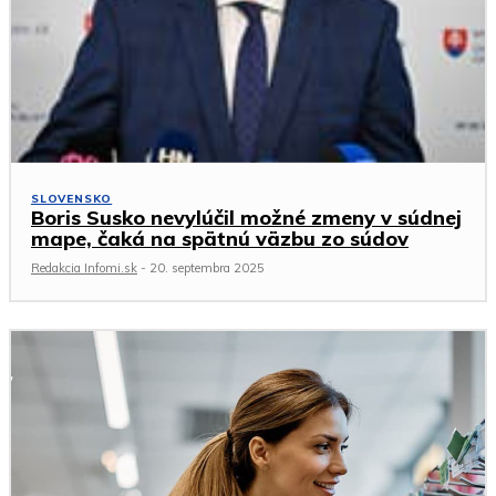
SLOVENSKO
Boris Susko nevylúčil možné zmeny v súdnej
mape, čaká na spätnú väzbu zo súdov
Redakcia Infomi.sk
-
20. septembra 2025