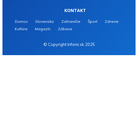
KONTAKT
Domov
Slovensko
Zahraničie
Šport
Zdravie
Kultúra
Magazín
Zábava
© Copyright Infomi.sk 2025