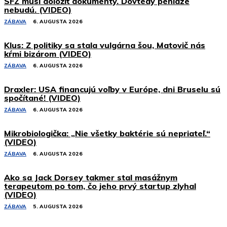
SFZ musí doložiť dokumenty. Dovtedy peniaze
nebudú. (VIDEO)
ZÁBAVA
6. AUGUSTA 2026
Klus: Z politiky sa stala vulgárna šou, Matovič nás
kŕmi bizárom (VIDEO)
ZÁBAVA
6. AUGUSTA 2026
Draxler: USA financujú voľby v Európe, dni Bruselu sú
spočítané! (VIDEO)
ZÁBAVA
6. AUGUSTA 2026
Mikrobiologička: „Nie všetky baktérie sú nepriateľ.“
(VIDEO)
ZÁBAVA
6. AUGUSTA 2026
Ako sa Jack Dorsey takmer stal masážnym
terapeutom po tom, čo jeho prvý startup zlyhal
(VIDEO)
ZÁBAVA
5. AUGUSTA 2026