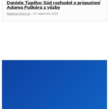
Daniela Tupého: Súd rozhodol o prepustení
Adama Puškára z väzby
Redakcia Infomi.sk
-
20. septembra 2025