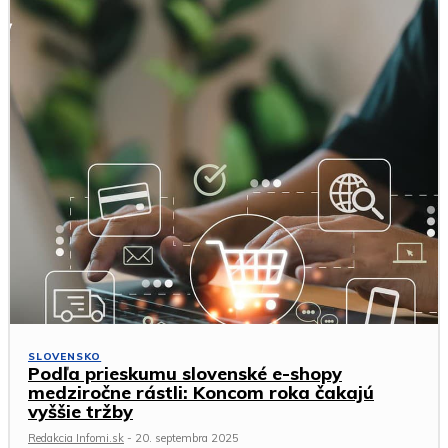
SLOVENSKO
Podľa prieskumu slovenské e-shopy
medziročne rástli: Koncom roka čakajú
vyššie tržby
Redakcia Infomi.sk
-
20. septembra 2025