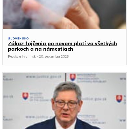
SLOVENSKO
Zákaz fajčenia po novom platí vo všetkých
parkoch a na námestiach
Redakcia Infomi.sk
-
20. septembra 2025