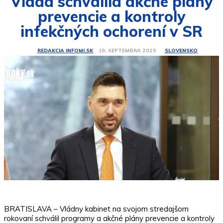
Vláda schválila akčné plány
prevencie a kontroly
infekčných ochorení v SR
SLOVENSKO
19. SEPTEMBRA 2025
REDAKCIA INFOMI.SK
BRATISLAVA – Vládny kabinet na svojom stredajšom
rokovaní schválil programy a akčné plány prevencie a kontroly