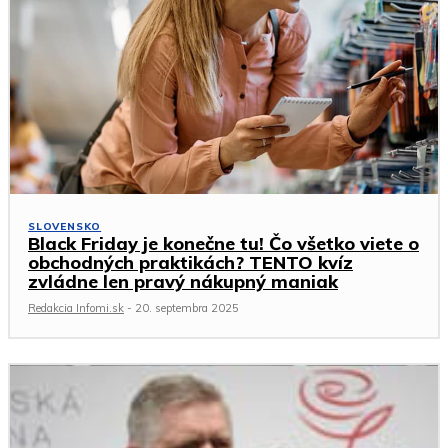
SLOVENSKO
Black Friday je konečne tu! Čo všetko viete o
obchodných praktikách? TENTO kvíz
zvládne len pravý nákupný maniak
Redakcia Infomi.sk
-
20. septembra 2025