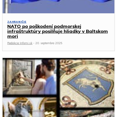
ZAHRANIČIE
NATO po poškodení podmorskej
infraštruktúry posilňuje hliadky v Baltskom
mori
Redakcia Infomi.sk
-
20. septembra 2025