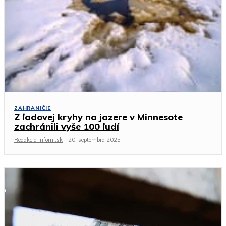
ZAHRANIČIE
Z ľadovej kryhy na jazere v Minnesote
zachránili vyše 100 ľudí
Redakcia Infomi.sk
-
20. septembra 2025