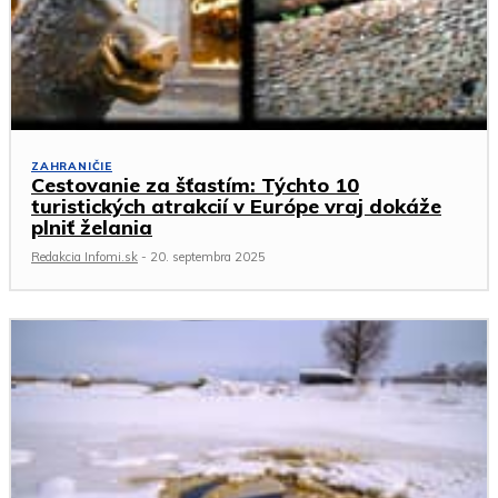
ZAHRANIČIE
Cestovanie za šťastím: Týchto 10
turistických atrakcií v Európe vraj dokáže
plniť želania
Redakcia Infomi.sk
-
20. septembra 2025