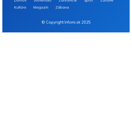
Domov
Slovensko
Zahraničie
Šport
Zdravie
Kultúra
Magazín
Zábava
© Copyright Infomi.sk 2025