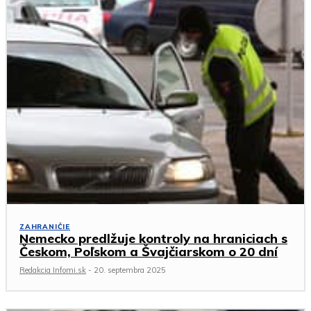
ZAHRANIČIE
Nemecko predlžuje kontroly na hraniciach s
Českom, Poľskom a Švajčiarskom o 20 dní
Redakcia Infomi.sk
-
20. septembra 2025