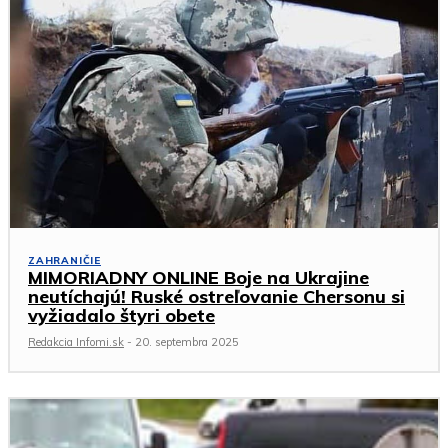
ZAHRANIČIE
MIMORIADNY ONLINE Boje na Ukrajine
neutíchajú! Ruské ostreľovanie Chersonu si
vyžiadalo štyri obete
Redakcia Infomi.sk
-
20. septembra 2025