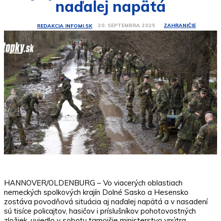
naďalej napätá
ZAHRANIČIE
20. SEPTEMBRA 2025
REDAKCIA INFOMI.SK
HANNOVER/OLDENBURG – Vo viacerých oblastiach
nemeckých spolkových krajín Dolné Sasko a Hesensko
zostáva povodňová situácia aj naďalej napätá a v nasadení
sú tisíce policajtov, hasičov i príslušníkov pohotovostných
zložiek, uviedlo v sobotu tamojšie ministerstvo vnútra