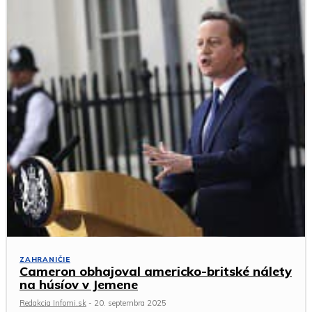
ZAHRANIČIE
Cameron obhajoval americko-britské nálety
na húsíov v Jemene
Redakcia Infomi.sk
-
20. septembra 2025