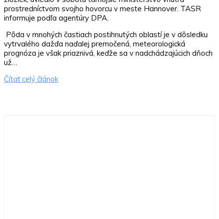
prostredníctvom svojho hovorcu v meste Hannover. TASR
informuje podľa agentúry DPA.
Pôda v mnohých častiach postihnutých oblastí je v dôsledku
vytrvalého dažďa naďalej premočená, meteorologická
prognóza je však priaznivá, keďže sa v nadchádzajúcich dňoch
už…
Čítať celý článok