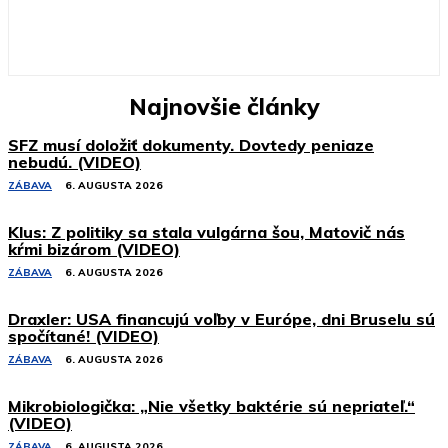
Najnovšie články
SFZ musí doložiť dokumenty. Dovtedy peniaze
nebudú. (VIDEO)
ZÁBAVA
6. AUGUSTA 2026
Klus: Z politiky sa stala vulgárna šou, Matovič nás
kŕmi bizárom (VIDEO)
ZÁBAVA
6. AUGUSTA 2026
Draxler: USA financujú voľby v Európe, dni Bruselu sú
spočítané! (VIDEO)
ZÁBAVA
6. AUGUSTA 2026
Mikrobiologička: „Nie všetky baktérie sú nepriateľ.“
(VIDEO)
ZÁBAVA
6. AUGUSTA 2026