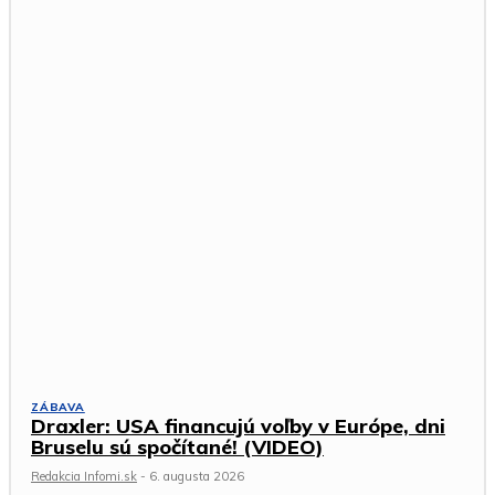
ZÁBAVA
Draxler: USA financujú voľby v Európe, dni
Bruselu sú spočítané! (VIDEO)
Redakcia Infomi.sk
-
6. augusta 2026