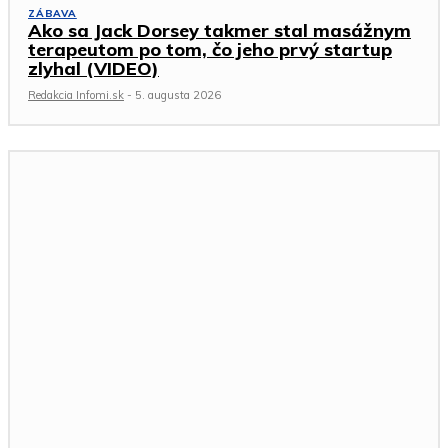
ZÁBAVA
Ako sa Jack Dorsey takmer stal masážnym
terapeutom po tom, čo jeho prvý startup
zlyhal (VIDEO)
Redakcia Infomi.sk
-
5. augusta 2026