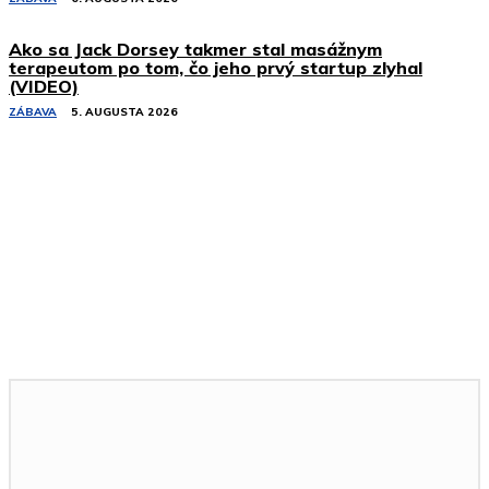
Ako sa Jack Dorsey takmer stal masážnym
terapeutom po tom, čo jeho prvý startup zlyhal
(VIDEO)
ZÁBAVA
5. AUGUSTA 2026
Podobné články