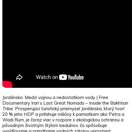
Jordánsko: Medzi vojnou a nedostatkom vody | Free
Documentary Iran’s Last Great Nomads – Inside the Bakhtiari
Tribe: Prosperujúci turistický priemysel Jordánska, ktorý tvorí
20 % jeho HDP a priťahuje milióny k pamiatkam ako Petra a
Wadi Rum, je čoraz viac v rozpore s ekologickou ochranou a
pôvodným životným štýlom beduínov, čo spôsobuje
vysídľovanie a namáhanie vodných zdrojov uprostred