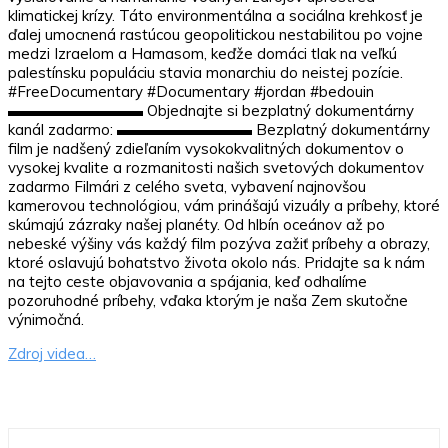
klimatickej krízy. Táto environmentálna a sociálna krehkosť je
ďalej umocnená rastúcou geopolitickou nestabilitou po vojne
medzi Izraelom a Hamasom, keďže domáci tlak na veľkú
palestínsku populáciu stavia monarchiu do neistej pozície.
#FreeDocumentary #Documentary #jordan #bedouin
▬▬▬▬▬▬▬▬▬ Objednajte si bezplatný dokumentárny
kanál zadarmo: ▬▬▬▬▬▬▬▬▬ Bezplatný dokumentárny
film je nadšený zdieľaním vysokokvalitných dokumentov o
vysokej kvalite a rozmanitosti našich svetových dokumentov
zadarmo Filmári z celého sveta, vybavení najnovšou
kamerovou technológiou, vám prinášajú vizuály a príbehy, ktoré
skúmajú zázraky našej planéty. Od hlbín oceánov až po
nebeské výšiny vás každý film pozýva zažiť príbehy a obrazy,
ktoré oslavujú bohatstvo života okolo nás. Pridajte sa k nám
na tejto ceste objavovania a spájania, keď odhalíme
pozoruhodné príbehy, vďaka ktorým je naša Zem skutočne
výnimočná.
Zdroj videa…