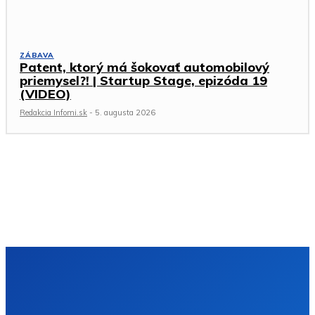
ZÁBAVA
Patent, ktorý má šokovať automobilový
priemysel?! | Startup Stage, epizóda 19
(VIDEO)
Redakcia Infomi.sk
-
5. augusta 2026