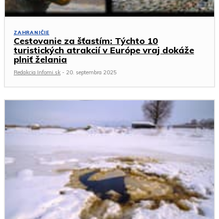
ZAHRANIČIE
Cestovanie za šťastím: Týchto 10
turistických atrakcií v Európe vraj dokáže
plniť želania
Redakcia Infomi.sk
-
20. septembra 2025