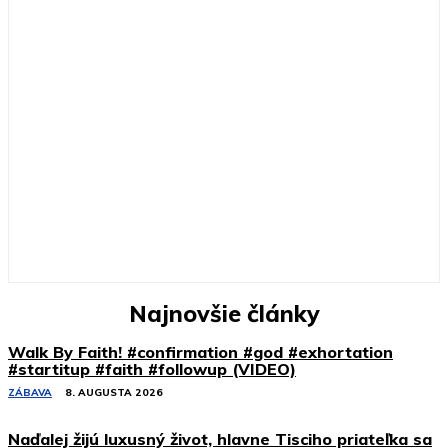
Najnovšie články
Walk By Faith! #confirmation #god #exhortation
#startitup #faith #followup (VIDEO)
ZÁBAVA
8. AUGUSTA 2026
Naďalej žijú luxusný život, hlavne Tisciho priateľka sa