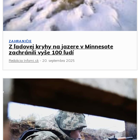
ZAHRANIČIE
Z ľadovej kryhy na jazere v Minnesote
zachránili vyše 100 ľudí
Redakcia Infomi.sk
-
20. septembra 2025