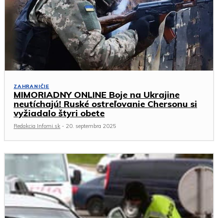
ZAHRANIČIE
MIMORIADNY ONLINE Boje na Ukrajine
neutíchajú! Ruské ostreľovanie Chersonu si
vyžiadalo štyri obete
Redakcia Infomi.sk
-
20. septembra 2025