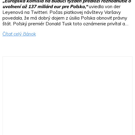
„Európska komisia na budúci týždeň predloží rozhodnutie o
uvoľnení až 137 miliárd eur pre Poľsko,“
uviedla von der
Leyenová na Twitteri. Počas piatkovej návštevy Varšavy
povedala, že má dobrý dojem z úsilia Poľska obnoviť právny
štát. Poľský premiér Donald Tusk toto oznámenie privítal a…
Čítať celý článok