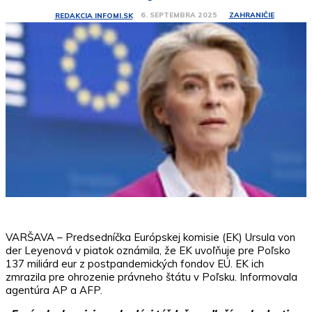
ZAHRANIČIE
6. SEPTEMBRA 2025
REDAKCIA INFOMI.SK
VARŠAVA – Predsedníčka Európskej komisie (EK) Ursula von
der Leyenová v piatok oznámila, že EK uvoľňuje pre Poľsko
137 miliárd eur z postpandemických fondov EÚ. EK ich
zmrazila pre ohrozenie právneho štátu v Poľsku. Informovala
agentúra AP a AFP.