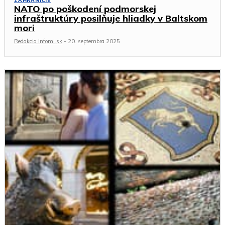
ZAHRANIČIE
NATO po poškodení podmorskej
infraštruktúry posilňuje hliadky v Baltskom
mori
Redakcia Infomi.sk
-
20. septembra 2025