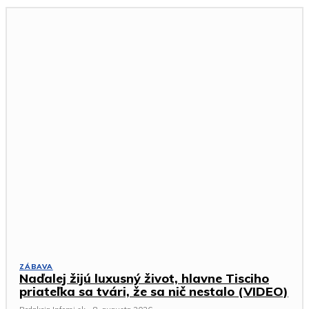
ZÁBAVA
Naďalej žijú luxusný život, hlavne Tisciho
priateľka sa tvári, že sa nič nestalo (VIDEO)