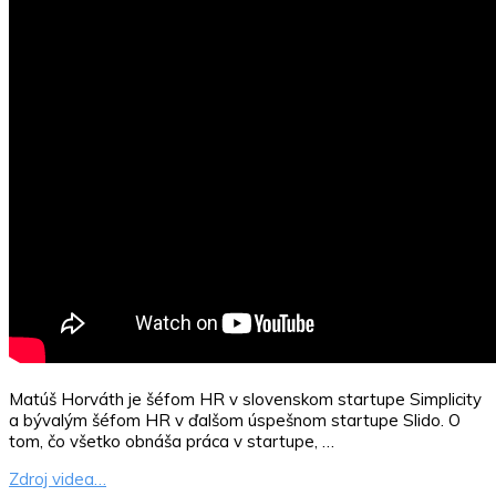
Matúš Horváth je šéfom HR v slovenskom startupe Simplicity
a bývalým šéfom HR v ďalšom úspešnom startupe Slido. O
tom, čo všetko obnáša práca v startupe, …
Zdroj videa…