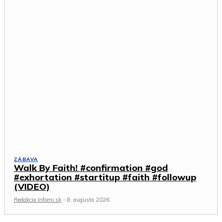
ZÁBAVA
Walk By Faith! #confirmation #god
#exhortation #startitup #faith #followup
(VIDEO)
Redakcia Infomi.sk
-
8. augusta 2026