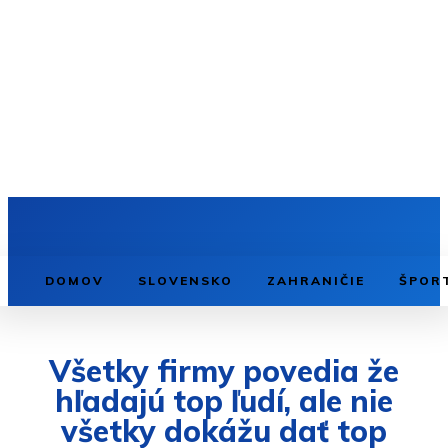
DOMOV
SLOVENSKO
ZAHRANIČIE
ŠPOR
Všetky firmy povedia že
hľadajú top ľudí, ale nie
všetky dokážu dať top