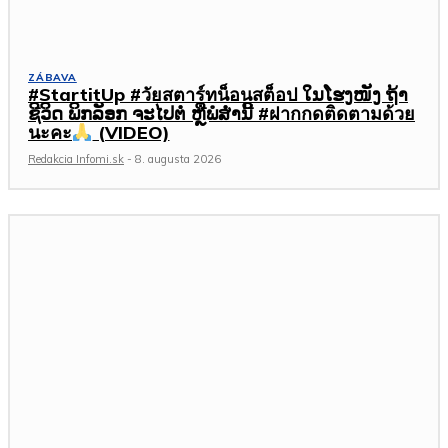
ZÁBAVA
#StartitUp #วัยสตาร์ทน็อนสต็อป ໃນໂຮງໜັງ ຖ້າ
ຊີວິດ ພິກລັອກ ຈະໄປຕໍ່ ຫຼືພໍສໍ່ານີ້ #ฝากกดติดตามด้วย
นะคะ
(VIDEO)
Redakcia Infomi.sk
-
8. augusta 2026