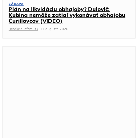
ZÁBAVA
Plán na likvidáciu obhajoby? Dulovič:
Kubina nemôže zatiaľ vykonávať obhajobu
Čurillovcov (VIDEO)
Redakcia Infomi.sk
-
8. augusta 2026