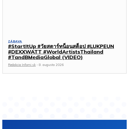
ZÁBAVA
#StartItUp #วัยสตาร์ทน็อนสต็อป #LUKPEUN
#DEXXWATT #WorldArtistsThailand
#TandBMediaGlobal (VIDEO)
Redakcia Infomi.sk
-
8. augusta 2026