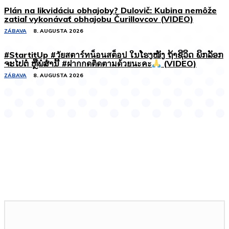
Plán na likvidáciu obhajoby? Dulovič: Kubina nemôže
zatiaľ vykonávať obhajobu Čurillovcov (VIDEO)
ZÁBAVA
8. AUGUSTA 2026
#StartitUp #วัยสตาร์ทน็อนสต็อป ໃນໂຮງໜັງ ຖ້າຊີວິດ ພິກລັອກ
ຈະໄປຕໍ່ ຫຼືພໍສໍ່ານີ້ #ฝากกดติดตามด้วยนะคะ
(VIDEO)
ZÁBAVA
8. AUGUSTA 2026
Podobné články