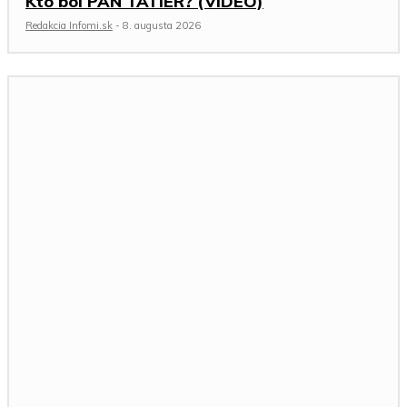
Kto bol PÁN TATIER? (VIDEO)
Redakcia Infomi.sk
-
8. augusta 2026