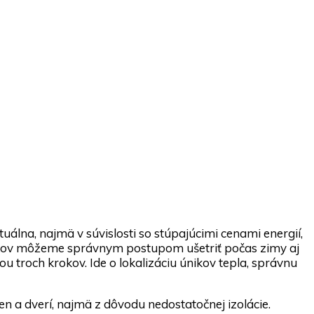
álna, najmä v súvislosti so stúpajúcimi cenami energií,
íkov môžeme správnym postupom ušetriť počas zimy aj
troch krokov. Ide o lokalizáciu únikov tepla, správnu
ien a dverí, najmä z dôvodu nedostatočnej izolácie.