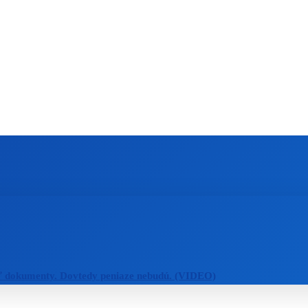
ZAHRANIČIE
ŠPORT
ZDRAVIE
ť dokumenty. Dovtedy peniaze nebudú. (VIDEO)