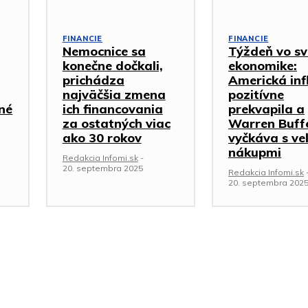
FINANCIE
FINANCIE
Nemocnice sa
Týždeň vo sv
konečne dočkali,
ekonomike:
prichádza
Americká inf
najväčšia zmena
pozitívne
iné
ich financovania
prekvapila a
za ostatných viac
Warren Buff
ako 30 rokov
vyčkáva s ve
nákupmi
Redakcia Infomi.sk
-
20. septembra 2025
Redakcia Infomi.sk
20. septembra 202