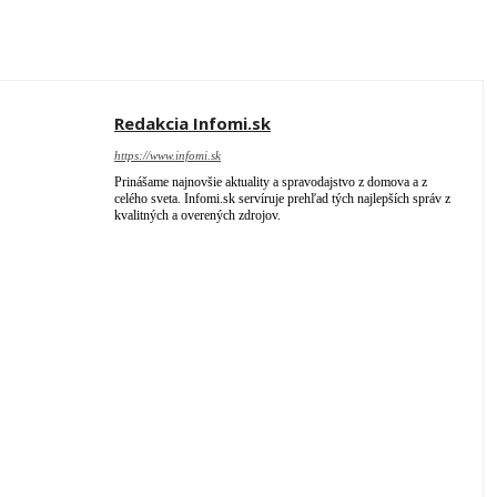
Redakcia Infomi.sk
https://www.infomi.sk
Prinášame najnovšie aktuality a spravodajstvo z domova a z
celého sveta. Infomi.sk servíruje prehľad tých najlepších správ z
kvalitných a overených zdrojov.