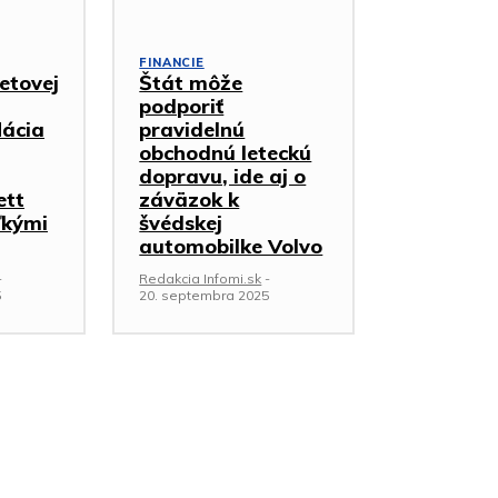
FINANCIE
etovej
Štát môže
podporiť
lácia
pravidelnú
obchodnú leteckú
dopravu, ide aj o
ett
záväzok k
ľkými
švédskej
automobilke Volvo
-
Redakcia Infomi.sk
-
5
20. septembra 2025