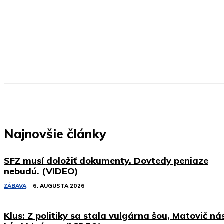
Najnovšie články
SFZ musí doložiť dokumenty. Dovtedy peniaze
nebudú. (VIDEO)
ZÁBAVA
6. AUGUSTA 2026
Klus: Z politiky sa stala vulgárna šou, Matovič ná