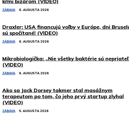
kŕmi bizárom (VIDEO)
ZÁBAVA
6. AUGUSTA 2026
Draxler: USA financujú voľby v Európe, dni Brusel
sú spočítané! (VIDEO)
ZÁBAVA
6. AUGUSTA 2026
Mikrobiologička: „Nie všetky baktérie sú nepriateľ
(VIDEO)
ZÁBAVA
6. AUGUSTA 2026
Ako sa Jack Dorsey takmer stal masážnym
terapeutom po tom, čo jeho prvý startup zlyhal
(VIDEO)
ZÁBAVA
5. AUGUSTA 2026