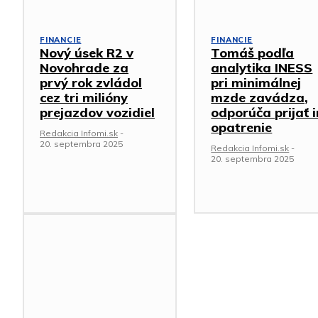
FINANCIE
FINANCIE
Nový úsek R2 v
Tomáš podľa
Novohrade za
analytika INESS
prvý rok zvládol
pri minimálnej
cez tri milióny
mzde zavádza,
prejazdov vozidiel
odporúča prijať 
opatrenie
Redakcia Infomi.sk
-
20. septembra 2025
Redakcia Infomi.sk
-
20. septembra 2025