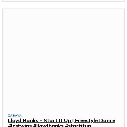
ZÁBAVA
Lloyd Banks – Start It Up | Freestyle Dance
#lestwins #lloydbanks #startitup