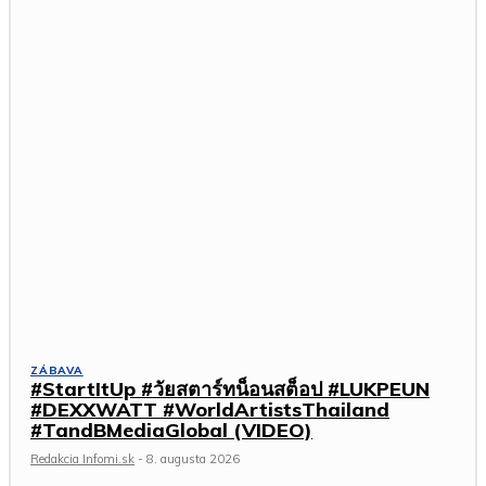
ZÁBAVA
#StartItUp #วัยสตาร์ทน็อนสต็อป #LUKPEUN
#DEXXWATT #WorldArtistsThailand
#TandBMediaGlobal (VIDEO)
Redakcia Infomi.sk
-
8. augusta 2026