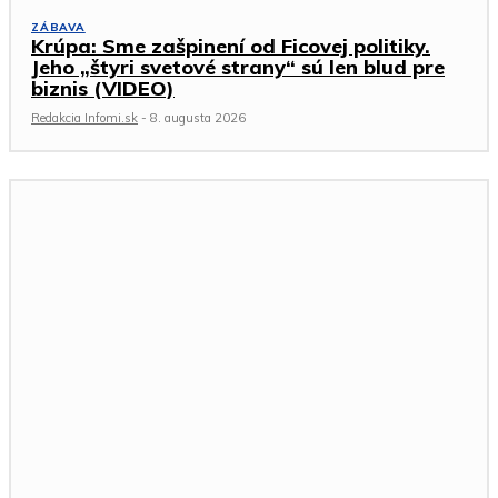
ZÁBAVA
Krúpa: Sme zašpinení od Ficovej politiky.
Jeho „štyri svetové strany“ sú len blud pre
biznis (VIDEO)
Redakcia Infomi.sk
-
8. augusta 2026