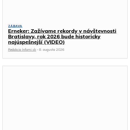
ZÁBAVA
Erneker: Zažívame rekordy v návštevnosti
Bratislavy, rok 2026 bude historicky
najúspešnejší (VIDEO)
Redakcia Infomi.sk
-
8. augusta 2026