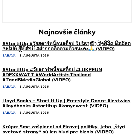
Najnovšie články
#StartitUp #วัยสตาร์ทน็อนสต็อป ໃນໂຮງໜັງ ຖ້າຊີວິດ ພິກລັອກ
ຈະໄປຕໍ່ ຫຼືພໍສໍ່ານີ້ #ฝากกดติดตามด้วยนะคะ
(VIDEO)
ZÁBAVA
8. AUGUSTA 2026
#StartItUp #วัยสตาร์ทน็อนสต็อป #LUKPEUN
#DEXXWATT #WorldArtistsThailand
#TandBMediaGlobal (VIDEO)
ZÁBAVA
8. AUGUSTA 2026
Lloyd Banks – Start It Up | Freestyle Dance #lestwins
#lloydbanks #startitup #kanyewest (VIDEO)
ZÁBAVA
8. AUGUSTA 2026
Krúpa: Sme zašpinení od Ficovej politiky. Jeho „štyri
svetové strany“ sú len blud pre biznis (VIDEO)