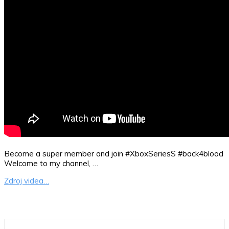
Become a super member and join #XboxSeriesS #back4blood
Welcome to my channel, …
Zdroj videa…