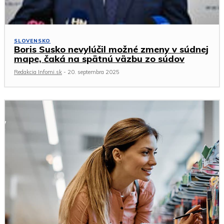
SLOVENSKO
Boris Susko nevylúčil možné zmeny v súdnej
mape, čaká na spätnú väzbu zo súdov
Redakcia Infomi.sk
-
20. septembra 2025