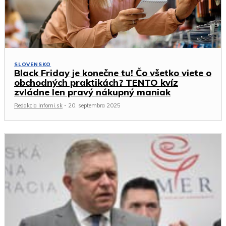
SLOVENSKO
Black Friday je konečne tu! Čo všetko viete o
obchodných praktikách? TENTO kvíz
zvládne len pravý nákupný maniak
Redakcia Infomi.sk
-
20. septembra 2025