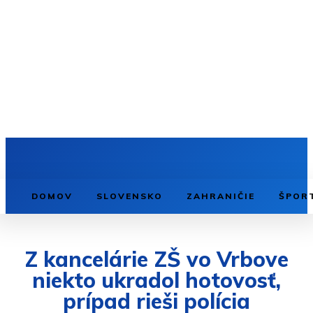
DOMOV
SLOVENSKO
ZAHRANIČIE
ŠPOR
Z kancelárie ZŠ vo Vrbove
niekto ukradol hotovosť,
prípad rieši polícia