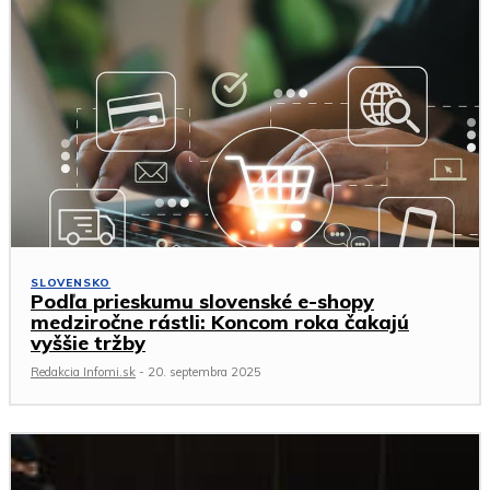
SLOVENSKO
Podľa prieskumu slovenské e-shopy
medziročne rástli: Koncom roka čakajú
vyššie tržby
Redakcia Infomi.sk
-
20. septembra 2025