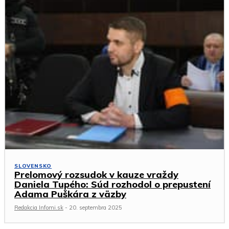
SLOVENSKO
Prelomový rozsudok v kauze vraždy
Daniela Tupého: Súd rozhodol o prepustení
Adama Puškára z väzby
Redakcia Infomi.sk
-
20. septembra 2025