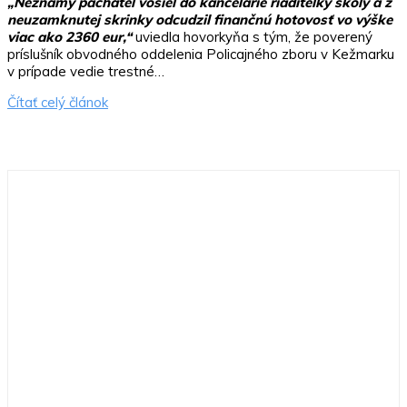
„Neznámy páchateľ vošiel do kancelárie riaditeľky školy a z
neuzamknutej skrinky odcudzil finančnú hotovosť vo výške
viac ako 2360 eur,“
uviedla hovorkyňa s tým, že poverený
príslušník obvodného oddelenia Policajného zboru v Kežmarku
v prípade vedie trestné…
Čítať celý článok