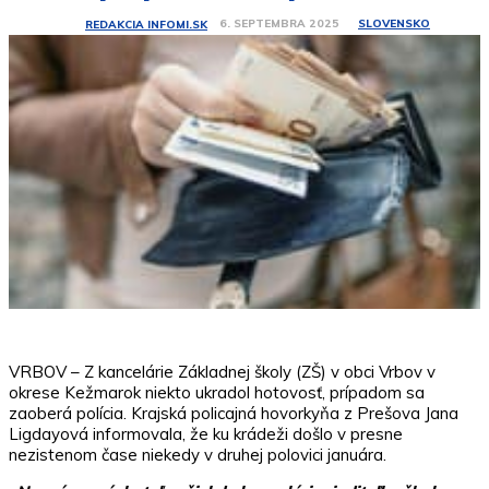
SLOVENSKO
6. SEPTEMBRA 2025
REDAKCIA INFOMI.SK
VRBOV – Z kancelárie Základnej školy (ZŠ) v obci Vrbov v
okrese Kežmarok niekto ukradol hotovosť, prípadom sa
zaoberá polícia. Krajská policajná hovorkyňa z Prešova Jana
Ligdayová informovala, že ku krádeži došlo v presne
nezistenom čase niekedy v druhej polovici januára.