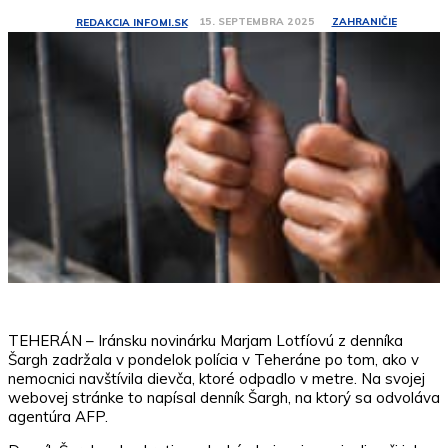
ZAHRANIČIE
15. SEPTEMBRA 2025
REDAKCIA INFOMI.SK
TEHERÁN – Iránsku novinárku Marjam Lotfíovú z denníka
Šargh zadržala v pondelok polícia v Teheráne po tom, ako v
nemocnici navštívila dievča, ktoré odpadlo v metre. Na svojej
webovej stránke to napísal denník Šargh, na ktorý sa odvoláva
agentúra AFP.