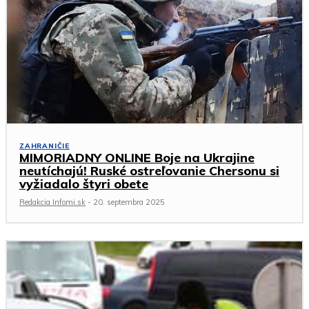
ZAHRANIČIE
MIMORIADNY ONLINE Boje na Ukrajine
neutíchajú! Ruské ostreľovanie Chersonu si
vyžiadalo štyri obete
Redakcia Infomi.sk
-
20. septembra 2025