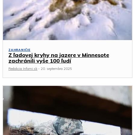
ZAHRANIČIE
Z ľadovej kryhy na jazere v Minnesote
zachránili vyše 100 ľudí
Redakcia Infomi.sk
-
20. septembra 2025