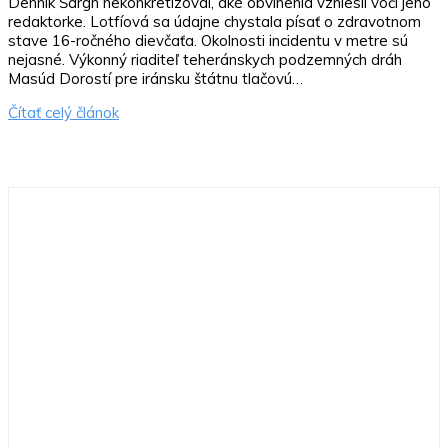
Denník Šargh nekonkretizoval, aké obvinenia vzniesli voči jeho
redaktorke. Lotfíová sa údajne chystala písať o zdravotnom
stave 16-ročného dievčaťa. Okolnosti incidentu v metre sú
nejasné. Výkonný riaditeľ teheránskych podzemných dráh
Masúd Dorostí pre iránsku štátnu tlačovú…
Čítať celý článok