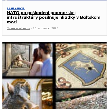
ZAHRANIČIE
NATO po poškodení podmorskej
infraštruktúry posilňuje hliadky v Baltskom
mori
Redakcia Infomi.sk
-
20. septembra 2025