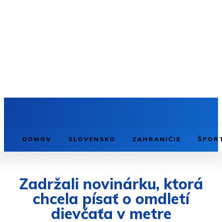
DOMOV
SLOVENSKO
ZAHRANIČIE
ŠPOR
Zadržali novinárku, ktorá
chcela písať o omdletí
dievčaťa v metre