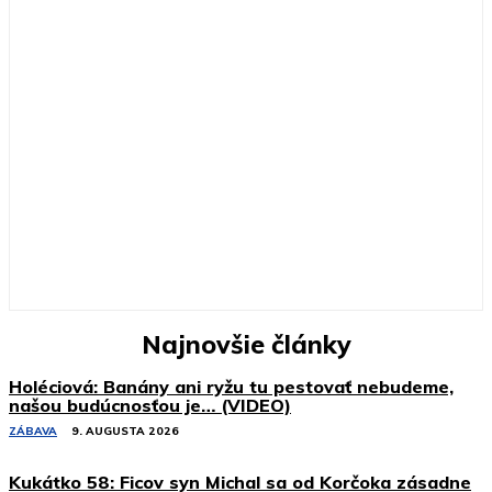
Najnovšie články
Holéciová: Banány ani ryžu tu pestovať nebudeme,
našou budúcnosťou je… (VIDEO)
ZÁBAVA
9. AUGUSTA 2026
Kukátko 58: Ficov syn Michal sa od Korčoka zásadne