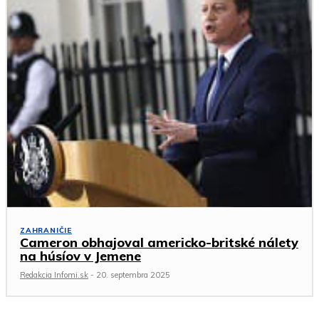
ZAHRANIČIE
Cameron obhajoval americko-britské nálety
na húsíov v Jemene
Redakcia Infomi.sk
-
20. septembra 2025