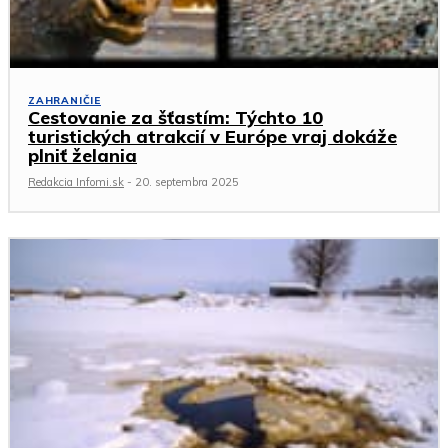
ZAHRANIČIE
Cestovanie za šťastím: Týchto 10
turistických atrakcií v Európe vraj dokáže
plniť želania
Redakcia Infomi.sk
-
20. septembra 2025