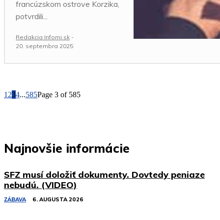
francúzskom ostrove Korzika,
potvrdili...
Redakcia Infomi.sk
-
20. septembra 2025
1
2
3
4
...
585
Page 3 of 585
Najnovšie informácie
SFZ musí doložiť dokumenty. Dovtedy peniaze
nebudú. (VIDEO)
ZÁBAVA
6. AUGUSTA 2026