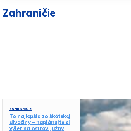
Zahraničie
BÝVANIE
CESTOVANIE
FINANCIE
KULTÚRA
MAGAZÍN
MARKETING
NEZARADENÉ
SLOVENSKO
ŠPORT
ZÁBAVA
ZDRAVIE
ZAHRANIČIE
To najlepšie zo škótskej
divočiny – naplánujte si
výlet na ostrov Južný