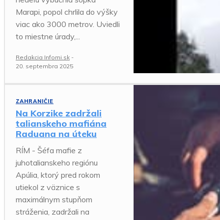
Marapi, popol chrlila do výšky
viac ako 3000 metrov. Uviedli
to miestne úrady,...
Redakcia Infomi.sk
-
20. septembra 2025
ZAHRANIČIE
Na Korzike zadržali
talianskeho mafiána
Raduana na úteku
RÍM - Šéfa mafie z
juhotalianskeho regiónu
Apúlia, ktorý pred rokom
utiekol z väznice s
maximálnym stupňom
stráženia, zadržali na