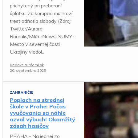
prichytený pri preberaní
úplatku. Za korupciu mu hrozí
trest odňatia slobody (Zdroj:
Twitter/Aurora
Borealis/MilitärNews) SUMY –
Mesto v severnej časti
Ukrajiny viedol...
Redakcia Infomi.sk
-
20. septembra 2025
ZAHRANIČIE
Poplach na strednej
škole v Prahe: Počas
vyučovania sa náhle
ozval výbuch! Okamžitý
zásah hasičov
PRAHA - Na jednej zo