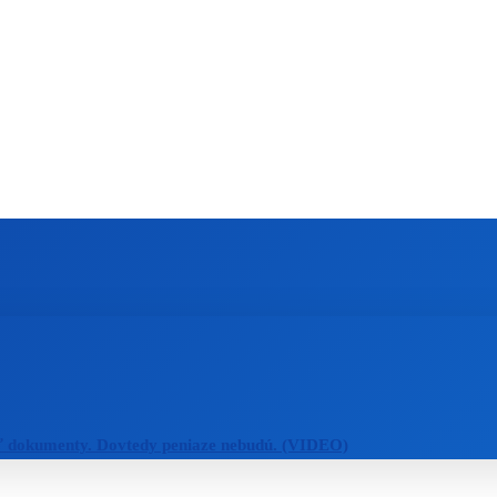
ZAHRANIČIE
ŠPORT
ZDRAVIE
ť dokumenty. Dovtedy peniaze nebudú. (VIDEO)