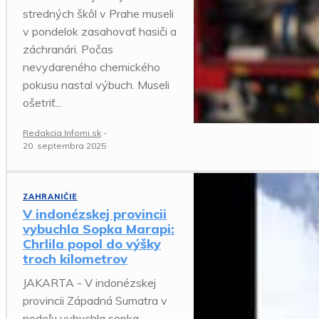
stredných škôl v Prahe museli
v pondelok zasahovať hasiči a
záchranári. Počas
nevydareného chemického
pokusu nastal výbuch. Museli
ošetriť...
Redakcia Infomi.sk
-
20. septembra 2025
ZAHRANIČIE
V indonézskej provincii
vybuchla Sopka Marapi:
Chrlila popol do výšky
troch kilometrov
JAKARTA - V indonézskej
provincii Západná Sumatra v
nedeľu vybuchla sopka