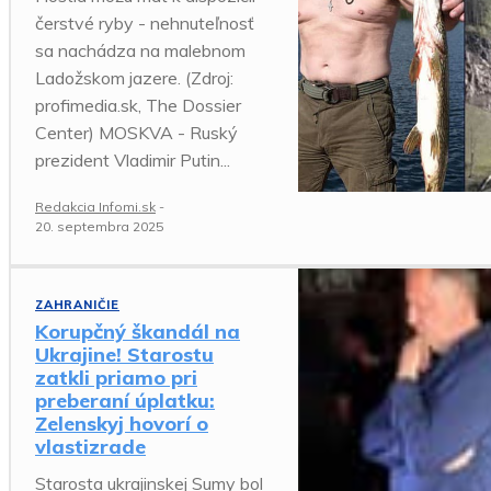
čerstvé ryby - nehnuteľnosť
sa nachádza na malebnom
Ladožskom jazere. (Zdroj:
profimedia.sk, The Dossier
Center) MOSKVA - Ruský
prezident Vladimir Putin...
Redakcia Infomi.sk
-
20. septembra 2025
ZAHRANIČIE
Korupčný škandál na
Ukrajine! Starostu
zatkli priamo pri
preberaní úplatku:
Zelenskyj hovorí o
vlastizrade
Starosta ukrajinskej Sumy bol