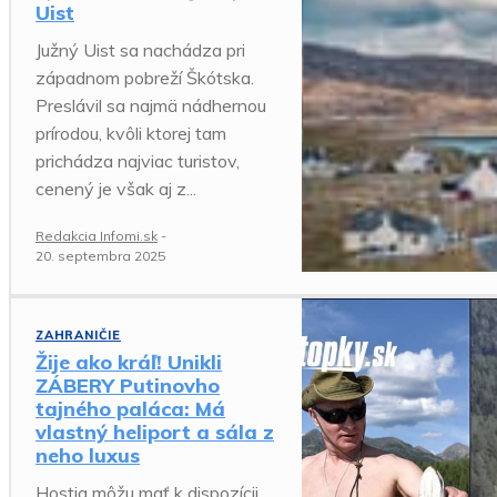
Uist
Južný Uist sa nachádza pri
západnom pobreží Škótska.
Preslávil sa najmä nádhernou
prírodou, kvôli ktorej tam
prichádza najviac turistov,
cenený je však aj z...
Redakcia Infomi.sk
-
20. septembra 2025
ZAHRANIČIE
Žije ako kráľ! Unikli
ZÁBERY Putinovho
tajného paláca: Má
vlastný heliport a sála z
neho luxus
Hostia môžu mať k dispozícii