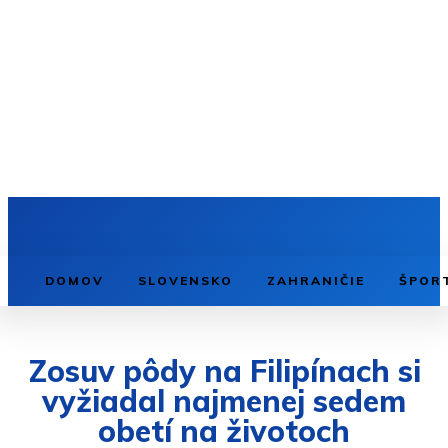
DOMOV
SLOVENSKO
ZAHRANIČIE
ŠPOR
Zosuv pôdy na Filipínach si
vyžiadal najmenej sedem
obetí na životoch