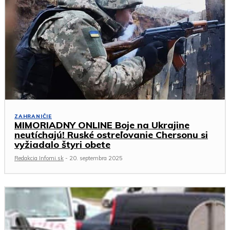
ZAHRANIČIE
MIMORIADNY ONLINE Boje na Ukrajine
neutíchajú! Ruské ostreľovanie Chersonu si
vyžiadalo štyri obete
Redakcia Infomi.sk
-
20. septembra 2025