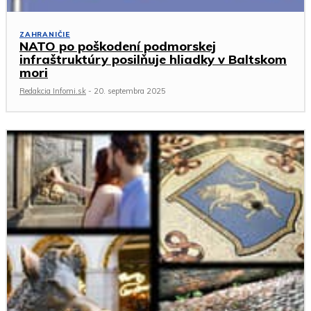
ZAHRANIČIE
NATO po poškodení podmorskej
infraštruktúry posilňuje hliadky v Baltskom
mori
Redakcia Infomi.sk
-
20. septembra 2025