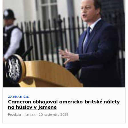
ZAHRANIČIE
Cameron obhajoval americko-britské nálety
na húsíov v Jemene
Redakcia Infomi.sk
-
20. septembra 2025