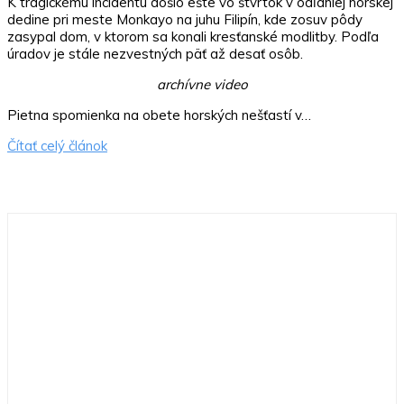
K tragickému incidentu došlo ešte vo štvrtok v odľahlej horskej
dedine pri meste Monkayo na juhu Filipín, kde zosuv pôdy
zasypal dom, v ktorom sa konali kresťanské modlitby. Podľa
úradov je stále nezvestných päť až desať osôb.
archívne video
Pietna spomienka na obete horských nešťastí v…
Čítať celý článok