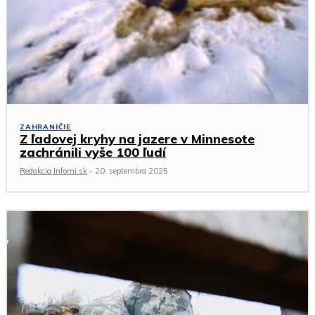
ZAHRANIČIE
Z ľadovej kryhy na jazere v Minnesote
zachránili vyše 100 ľudí
Redakcia Infomi.sk
-
20. septembra 2025