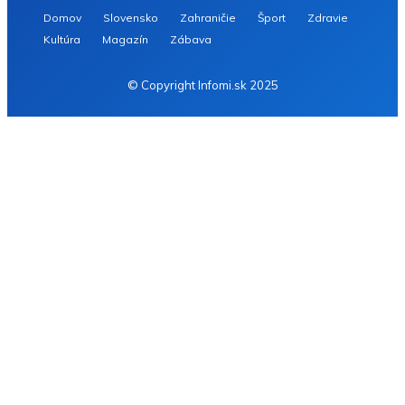
Domov
Slovensko
Zahraničie
Šport
Zdravie
Kultúra
Magazín
Zábava
© Copyright Infomi.sk 2025