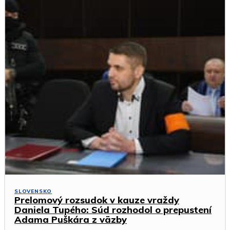
SLOVENSKO
Prelomový rozsudok v kauze vraždy
Daniela Tupého: Súd rozhodol o prepustení
Adama Puškára z väzby