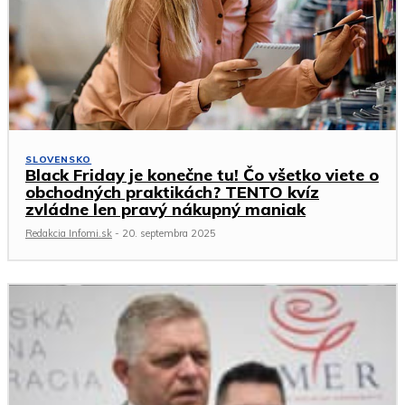
SLOVENSKO
Black Friday je konečne tu! Čo všetko viete o
obchodných praktikách? TENTO kvíz
zvládne len pravý nákupný maniak
Redakcia Infomi.sk
-
20. septembra 2025