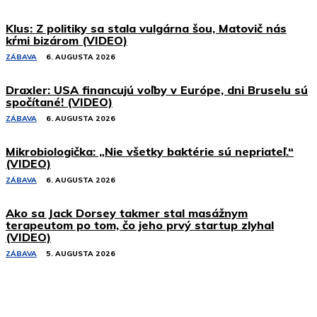
Klus: Z politiky sa stala vulgárna šou, Matovič nás
kŕmi bizárom (VIDEO)
ZÁBAVA
6. AUGUSTA 2026
Draxler: USA financujú voľby v Európe, dni Bruselu sú
spočítané! (VIDEO)
ZÁBAVA
6. AUGUSTA 2026
Mikrobiologička: „Nie všetky baktérie sú nepriateľ.“
(VIDEO)
ZÁBAVA
6. AUGUSTA 2026
Ako sa Jack Dorsey takmer stal masážnym
terapeutom po tom, čo jeho prvý startup zlyhal
(VIDEO)
ZÁBAVA
5. AUGUSTA 2026