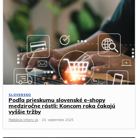
SLOVENSKO
Podľa prieskumu slovenské e-shopy
medziročne rástli: Koncom roka čakajú
vyššie tržby
Redakcia Infomi.sk
-
20. septembra 2025