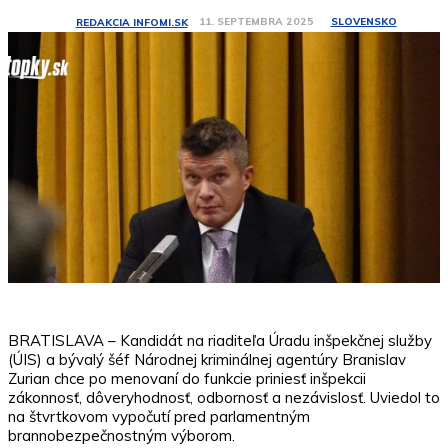
SLOVENSKO
11. SEPTEMBRA 2025
REDAKCIA INFOMI.SK
BRATISLAVA – Kandidát na riaditeľa Úradu inšpekčnej služby
(ÚIS) a bývalý šéf Národnej kriminálnej agentúry Branislav
Zurian chce po menovaní do funkcie priniesť inšpekcii
zákonnosť, dôveryhodnosť, odbornosť a nezávislosť. Uviedol to
na štvrtkovom vypočutí pred parlamentným
brannobezpečnostným výborom.