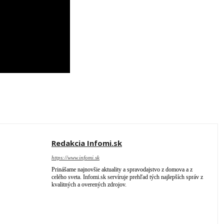
Redakcia Infomi.sk
https://www.infomi.sk
Prinášame najnovšie aktuality a spravodajstvo z domova a z
celého sveta. Infomi.sk servíruje prehľad tých najlepších správ z
kvalitných a overených zdrojov.