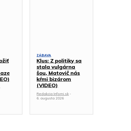
ZÁBAVA
ožiť
Klus: Z politiky sa
stala vulgárna
iaze
šou, Matovič nás
DEO)
kŕmi bizárom
(VIDEO)
-
Redakcia Infomi.sk
-
6. augusta 2026