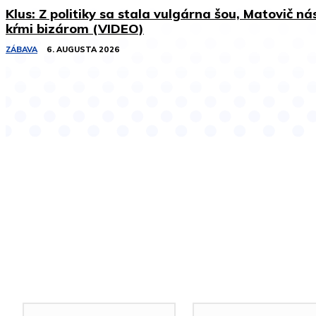
Klus: Z politiky sa stala vulgárna šou, Matovič ná
kŕmi bizárom (VIDEO)
ZÁBAVA
6. AUGUSTA 2026
Podobné články