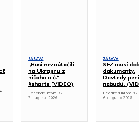
ZÁBAVA
ZÁBAVA
„Rusi nezaútočili
SFZ musí dol
ať
na Ukrajinu z
dokumenty.
ničoho nič.“
Dovtedy pen
#shorts (VIDEO)
nebudú. (VI
s
Redakcia Infomi.sk
-
Redakcia Infomi.sk
7. augusta 2026
6. augusta 2026