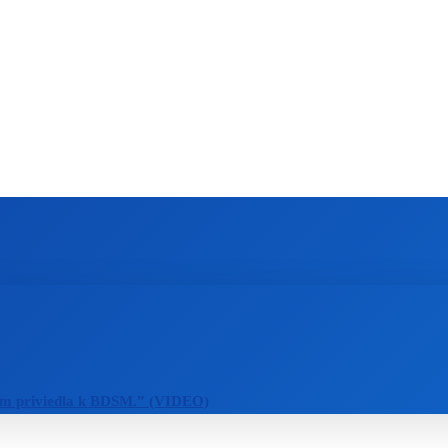
ZAHRANIČIE
ŠPORT
ZDRAVIE
m priviedla k BDSM.” (VIDEO)