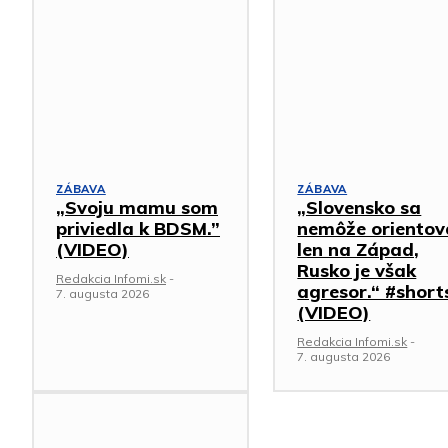
ZÁBAVA
ZÁBAVA
„Svoju mamu som
„Slovensko sa
priviedla k BDSM.”
nemôže orientov
(VIDEO)
len na Západ,
Rusko je však
Redakcia Infomi.sk
-
agresor.“ #short
7. augusta 2026
(VIDEO)
Redakcia Infomi.sk
-
7. augusta 2026