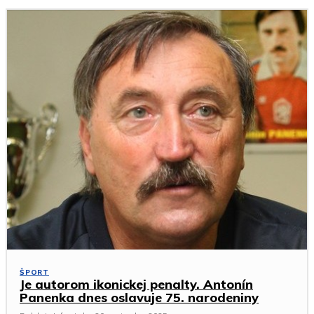
ŠPORT
Je autorom ikonickej penalty. Antonín
Panenka dnes oslavuje 75. narodeniny