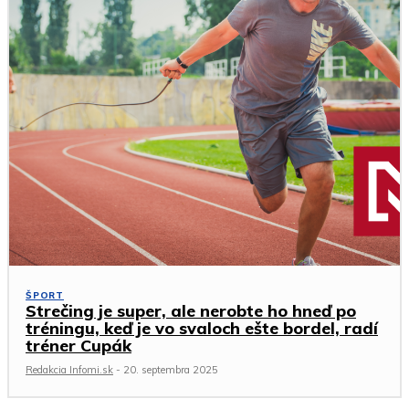
ŠPORT
Strečing je super, ale nerobte ho hneď po
tréningu, keď je vo svaloch ešte bordel, radí
tréner Cupák
Redakcia Infomi.sk
-
20. septembra 2025