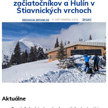
začiatočníkov a Hulín v
Štiavnických vrchoch
ŠPORT
9. SEPTEMBRA 2025
REDAKCIA INFOMI.SK
Aktuálne