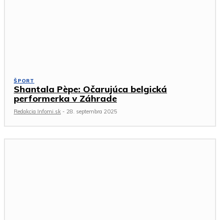
ŠPORT
Shantala Pèpe: Očarujúca belgická
performerka v Záhrade
Redakcia Infomi.sk
-
28. septembra 2025