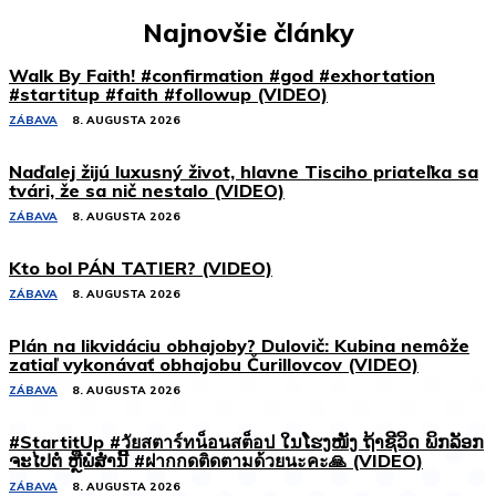
Najnovšie články
Walk By Faith! #confirmation #god #exhortation
#startitup #faith #followup (VIDEO)
ZÁBAVA
8. AUGUSTA 2026
Naďalej žijú luxusný život, hlavne Tisciho priateľka sa
tvári, že sa nič nestalo (VIDEO)
ZÁBAVA
8. AUGUSTA 2026
Kto bol PÁN TATIER? (VIDEO)
ZÁBAVA
8. AUGUSTA 2026
Plán na likvidáciu obhajoby? Dulovič: Kubina nemôže
zatiaľ vykonávať obhajobu Čurillovcov (VIDEO)
ZÁBAVA
8. AUGUSTA 2026
#StartitUp #วัยสตาร์ทน็อนสต็อป ໃນໂຮງໜັງ ຖ້າຊີວິດ ພິກລັອກ
ຈະໄປຕໍ່ ຫຼືພໍສໍ່ານີ້ #ฝากกดติดตามด้วยนะคะ🙏 (VIDEO)
ZÁBAVA
8. AUGUSTA 2026