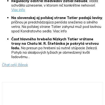
Regulačný odstrel medveďov zatiaľ nebude
, vláda
schválila uznesenie, v ktorom nič konkrétne nehovorí.
Viac info
Na slovenskej aj poľskej strane Tatier padajú lavíny
,
príčinou je predchádzajúca perióda sneženia a silného
vetra. Na poľskej strane Tatier zahynul muž pod lavínou
spod Kondratovho sedla. Viac info
Časť hlavného hrebeňa Nízkych Tatier vrátane
trasy na Chatu M. R. Štefánika je pokrytá vrstvou
ľadu.
Na presun po hrebeni sú nutné stúpacie železá.
Pohyb na skialpových lyžiach je obmedzený kvôli
ľadovému…
Čítať celý článok