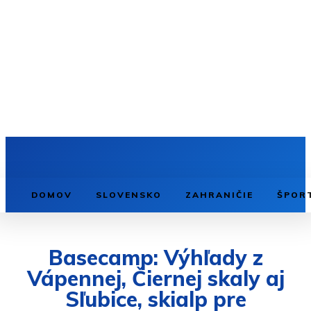
DOMOV
SLOVENSKO
ZAHRANIČIE
ŠPOR
Basecamp: Výhľady z
Vápennej, Čiernej skaly aj
Sľubice, skialp pre