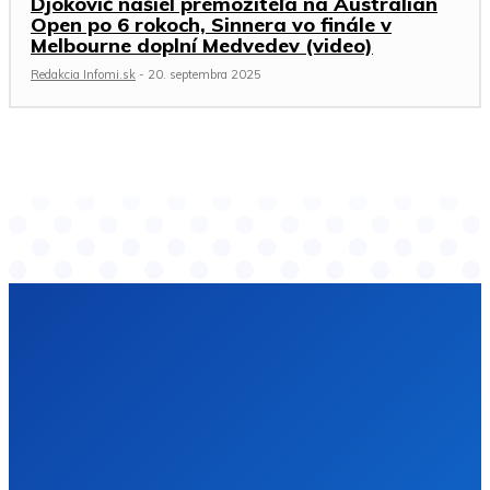
Djokovič našiel premožiteľa na Australian
Open po 6 rokoch, Sinnera vo finále v
Melbourne doplní Medvedev (video)
Redakcia Infomi.sk
-
20. septembra 2025