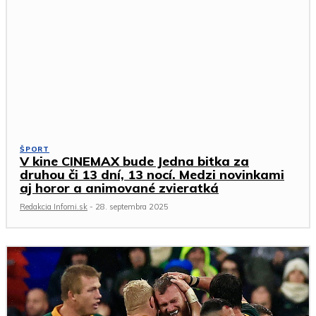
ŠPORT
V kine CINEMAX bude Jedna bitka za
druhou či 13 dní, 13 nocí. Medzi novinkami
aj horor a animované zvieratká
Redakcia Infomi.sk
-
28. septembra 2025