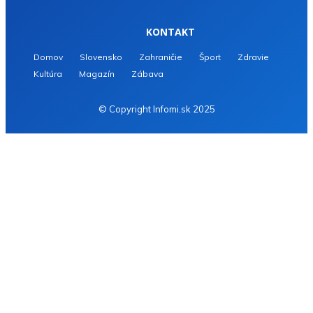
KONTAKT
Domov
Slovensko
Zahraničie
Šport
Zdravie
Kultúra
Magazín
Zábava
© Copyright Infomi.sk 2025