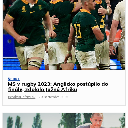
ŠPORT
MS v rugby 2023: Anglicko postúpilo do
finále, zdolalo Južnú Afriku
Redakcia Infomi.sk
-
20. septembra 2025