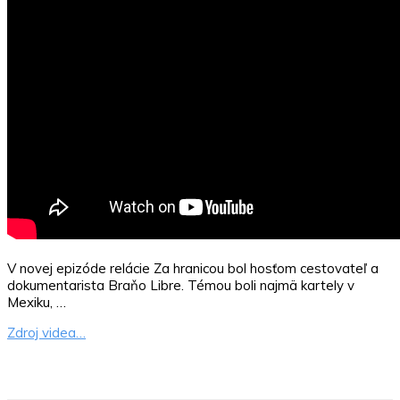
V novej epizóde relácie Za hranicou bol hosťom cestovateľ a
dokumentarista Braňo Libre. Témou boli najmä kartely v
Mexiku, …
Zdroj videa…