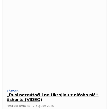
ZÁBAVA
„Rusi nezaútočili na Ukrajinu z ničoho nič.“
#shorts (VIDEO)
Redakcia Infomi.sk
-
7. augusta 2026