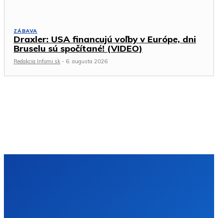
ZÁBAVA
Draxler: USA financujú voľby v Európe, dni
Bruselu sú spočítané! (VIDEO)
Redakcia Infomi.sk
-
6. augusta 2026