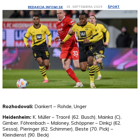
ŠPORT
15. SEPTEMBRA 2025
REDAKCIA INFOMI.SK
Rozhodovali:
Dankert – Rohde, Unger
Heidenheim:
K. Müller – Traoré (62. Busch), Mainka (C),
Gimber, Föhrenbach – Maloney, Schöppner – Dinkçi (62.
Sessa), Pieringer (62. Schimmer), Beste (70. Pick) –
Kleindienst (90. Beck)