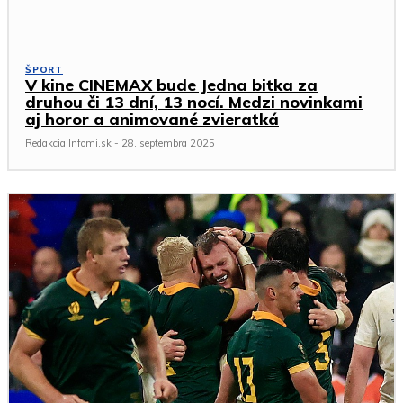
ŠPORT
V kine CINEMAX bude Jedna bitka za
druhou či 13 dní, 13 nocí. Medzi novinkami
aj horor a animované zvieratká
Redakcia Infomi.sk
-
28. septembra 2025