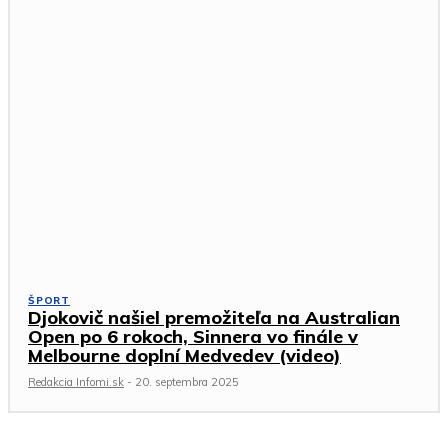
ŠPORT
Djokovič našiel premožiteľa na Australian
Open po 6 rokoch, Sinnera vo finále v
Melbourne doplní Medvedev (video)
Redakcia Infomi.sk
-
20. septembra 2025