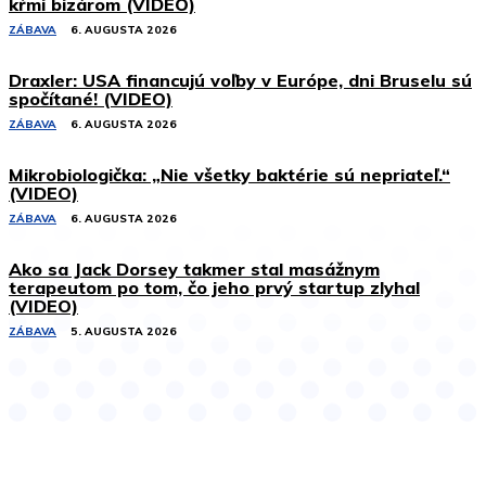
kŕmi bizárom (VIDEO)
ZÁBAVA
6. AUGUSTA 2026
Draxler: USA financujú voľby v Európe, dni Bruselu sú
spočítané! (VIDEO)
ZÁBAVA
6. AUGUSTA 2026
Mikrobiologička: „Nie všetky baktérie sú nepriateľ.“
(VIDEO)
ZÁBAVA
6. AUGUSTA 2026
Ako sa Jack Dorsey takmer stal masážnym
terapeutom po tom, čo jeho prvý startup zlyhal
(VIDEO)
ZÁBAVA
5. AUGUSTA 2026