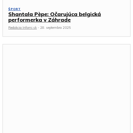
ŠPORT
Shantala Pèpe: Očarujúca belgická
performerka v Záhrade
Redakcia Infomi.sk
-
28. septembra 2025