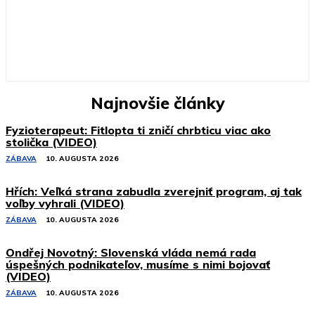
Najnovšie články
Fyzioterapeut: Fitlopta ti zničí chrbticu viac ako
stolička (VIDEO)
ZÁBAVA
10. AUGUSTA 2026
Hřích: Veľká strana zabudla zverejniť program, aj tak
voľby vyhrali (VIDEO)
ZÁBAVA
10. AUGUSTA 2026
Ondřej Novotný: Slovenská vláda nemá rada
úspešných podnikateľov, musíme s nimi bojovať
(VIDEO)
ZÁBAVA
10. AUGUSTA 2026