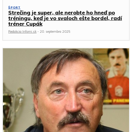
ŠPORT
Strečing je super, ale nerobte ho hneď po
tréningu, keď je vo svaloch ešte bordel, radí
tréner Cupák
Redakcia Infomi.sk
-
20. septembra 2025