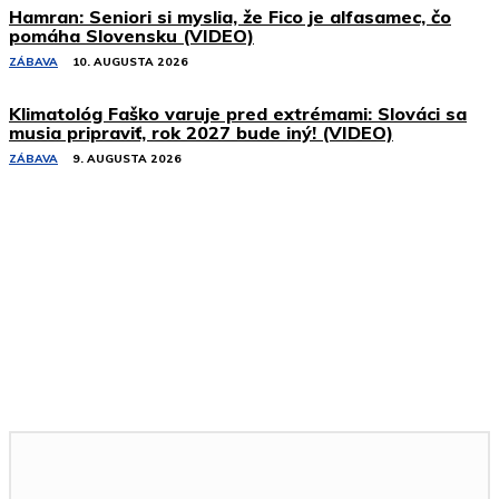
Hamran: Seniori si myslia, že Fico je alfasamec, čo
pomáha Slovensku (VIDEO)
ZÁBAVA
10. AUGUSTA 2026
Klimatológ Faško varuje pred extrémami: Slováci sa
musia pripraviť, rok 2027 bude iný! (VIDEO)
ZÁBAVA
9. AUGUSTA 2026
Podobné články