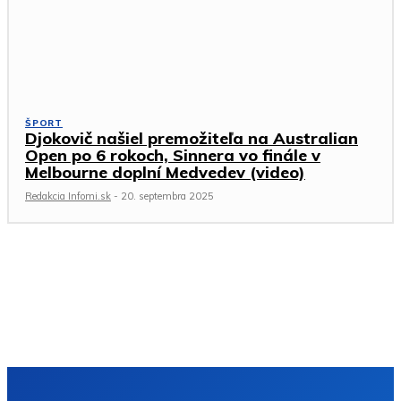
ŠPORT
Djokovič našiel premožiteľa na Australian
Open po 6 rokoch, Sinnera vo finále v
Melbourne doplní Medvedev (video)
Redakcia Infomi.sk
-
20. septembra 2025