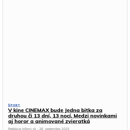
ŠPORT
V kine CINEMAX bude Jedna bitka za
druhou či 13 dní, 13 nocí. Medzi novinkami
aj horor a animované zvieratká
Redakcia Infomi.sk
-
28. septembra 2025