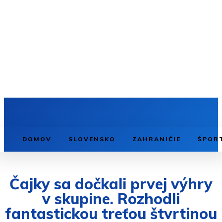
DOMOV
SLOVENSKO
ZAHRANIČIE
ŠPOR
Čajky sa dočkali prvej výhry
v skupine. Rozhodli
fantastickou treťou štvrtinou