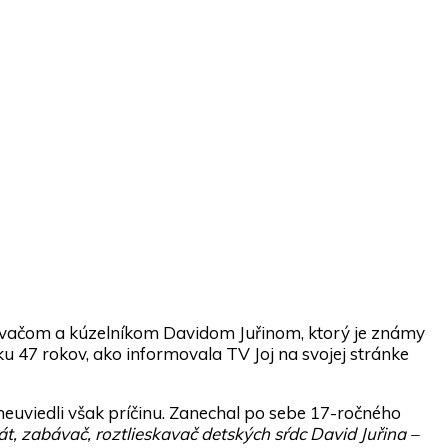
ávačom a kúzelníkom Davidom Juřinom, ktorý je známy
u 47 rokov, ako informovala TV Joj na svojej stránke
neuviedli však príčinu. Zanechal po sebe 17-ročného
t, zabávač, roztlieskavač detských sŕdc David Juřina –