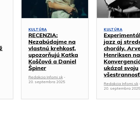
KULTÚRA
KULTÚRA
RECENZIA:
Experimentá
Nezabúdajme na
jazz aj stre
ž
vlastnú krehkosť,
chorály. Arv
upozorňujú Katka
Henriksen na
Koščová a Daniel
Konvergenci
Špiner
ukázal svoju
všestrannosť
Redakcia Infomi.sk
-
20. septembra 2025
Redakcia Infomi.sk
20. septembra 202