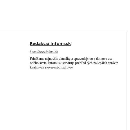
Redakcia Infomi.sk
https://www.infomi.sk
Prinášame najnovšie aktuality a spravodajstvo z domova a z
celého sveta. Infomi.sk servíruje prehľad tých najlepších správ z
kvalitných a overených zdrojov.