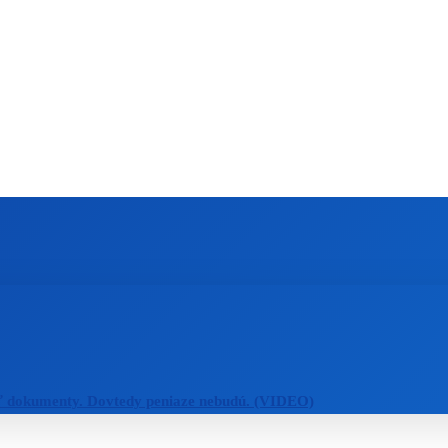
ZAHRANIČIE
ŠPORT
ZDRAVIE
ť dokumenty. Dovtedy peniaze nebudú. (VIDEO)