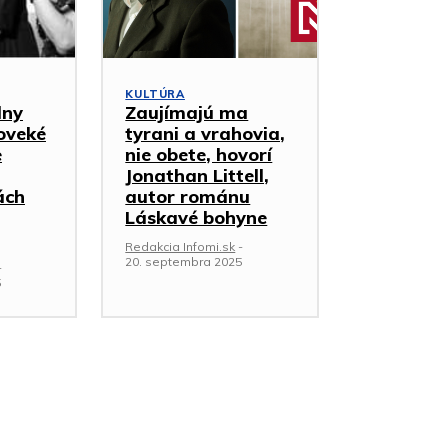
KULTÚRA
lny
Zaujímajú ma
doveké
tyrani a vrahovia,
e
nie obete, hovorí
Jonathan Littell,
ách
autor románu
Láskavé bohyne
Redakcia Infomi.sk
-
20. septembra 2025
-
5