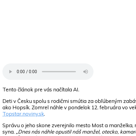
Tento článok pre vás načítala AI.
Deti v Česku spolu s rodičmi smútia za obľúbeným zab
ako Hopsík. Zomrel náhle v pondelok 12. februára vo vek
Topstar.noviny.sk
.
Správu o jeho skone zverejnilo mesto Most a manželka, 
syna.
„
Dnes nás náhle opustil náš manžel, otecko, kamará