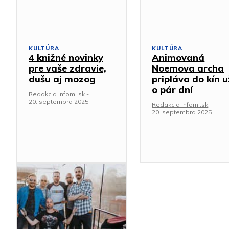
KULTÚRA
KULTÚRA
4 knižné novinky
Animovaná
pre vaše zdravie,
Noemova archa
dušu aj mozog
pripláva do kín u
o pár dní
Redakcia Infomi.sk
-
20. septembra 2025
Redakcia Infomi.sk
-
20. septembra 2025