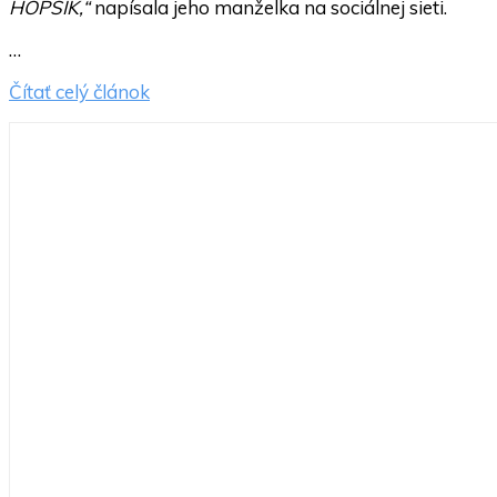
HOPSÍK,“
napísala jeho manželka na sociálnej sieti.
…
Čítať celý článok