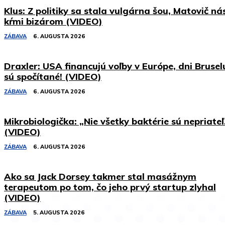
Klus: Z politiky sa stala vulgárna šou, Matovič ná
kŕmi bizárom (VIDEO)
ZÁBAVA
6. AUGUSTA 2026
Draxler: USA financujú voľby v Európe, dni Brusel
sú spočítané! (VIDEO)
ZÁBAVA
6. AUGUSTA 2026
Mikrobiologička: „Nie všetky baktérie sú nepriateľ
(VIDEO)
ZÁBAVA
6. AUGUSTA 2026
Ako sa Jack Dorsey takmer stal masážnym
terapeutom po tom, čo jeho prvý startup zlyhal
(VIDEO)
ZÁBAVA
5. AUGUSTA 2026