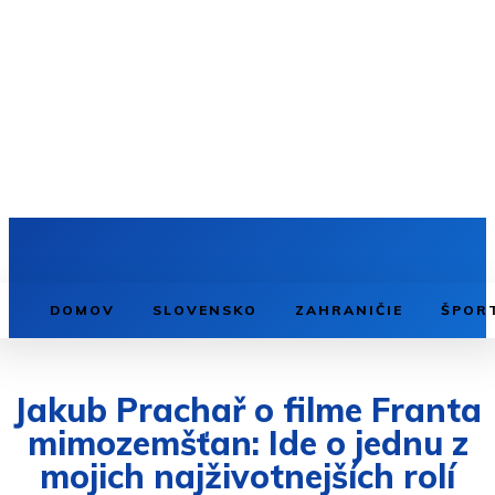
DOMOV
SLOVENSKO
ZAHRANIČIE
ŠPOR
Jakub Prachař o filme Franta
mimozemšťan: Ide o jednu z
mojich najživotnejších rolí