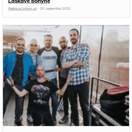
Láskavé bohyne
Redakcia Infomi.sk
-
20. septembra 2025