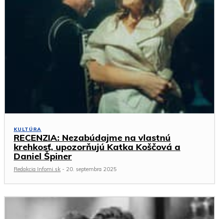
KULTÚRA
RECENZIA: Nezabúdajme na vlastnú
krehkosť, upozorňujú Katka Koščová a
Daniel Špiner
Redakcia Infomi.sk
-
20. septembra 2025