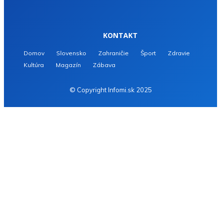
KONTAKT
Domov
Slovensko
Zahraničie
Šport
Zdravie
Kultúra
Magazín
Zábava
© Copyright Infomi.sk 2025