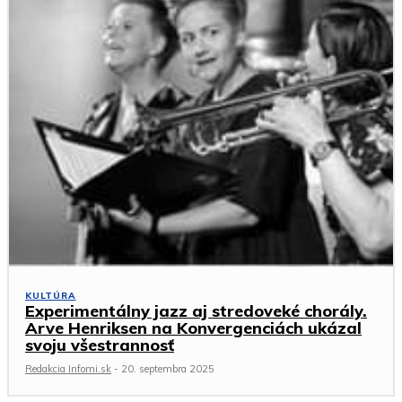
KULTÚRA
Experimentálny jazz aj stredoveké chorály.
Arve Henriksen na Konvergenciách ukázal
svoju všestrannosť
Redakcia Infomi.sk
-
20. septembra 2025