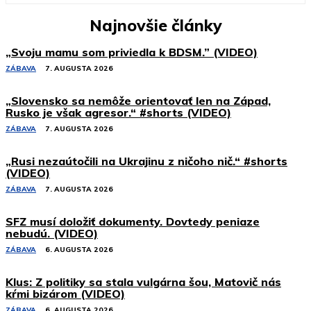
Najnovšie články
„Svoju mamu som priviedla k BDSM.” (VIDEO)
ZÁBAVA
7. AUGUSTA 2026
„Slovensko sa nemôže orientovať len na Západ,
Rusko je však agresor.“ #shorts (VIDEO)
ZÁBAVA
7. AUGUSTA 2026
„Rusi nezaútočili na Ukrajinu z ničoho nič.“ #shorts
(VIDEO)
ZÁBAVA
7. AUGUSTA 2026
SFZ musí doložiť dokumenty. Dovtedy peniaze
nebudú. (VIDEO)
ZÁBAVA
6. AUGUSTA 2026
Klus: Z politiky sa stala vulgárna šou, Matovič nás
kŕmi bizárom (VIDEO)
ZÁBAVA
6. AUGUSTA 2026