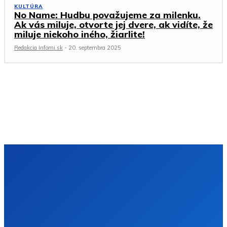
KULTÚRA
No Name: Hudbu považujeme za milenku.
Ak vás miluje, otvorte jej dvere, ak vidíte, že
miluje niekoho iného, žiarlite!
Redakcia Infomi.sk
-
20. septembra 2025