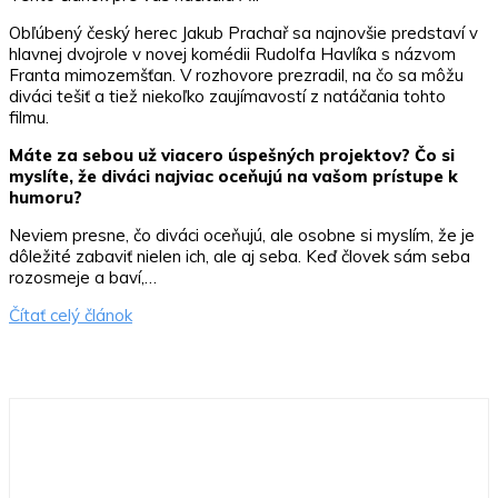
Obľúbený český herec Jakub Prachař sa najnovšie predstaví v
hlavnej dvojrole v novej komédii Rudolfa Havlíka s názvom
Franta mimozemšťan. V rozhovore prezradil, na čo sa môžu
diváci tešiť a tiež niekoľko zaujímavostí z natáčania tohto
filmu.
Máte za sebou už viacero úspešných projektov? Čo si
myslíte, že diváci najviac oceňujú na vašom prístupe k
humoru?
Neviem presne, čo diváci oceňujú, ale osobne si myslím, že je
dôležité zabaviť nielen ich, ale aj seba. Keď človek sám seba
rozosmeje a baví,…
Čítať celý článok