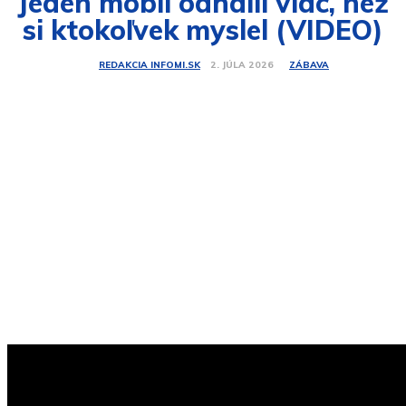
Jeden mobil odhalil viac, než
si ktokoľvek myslel (VIDEO)
ZÁBAVA
2. JÚLA 2026
REDAKCIA INFOMI.SK