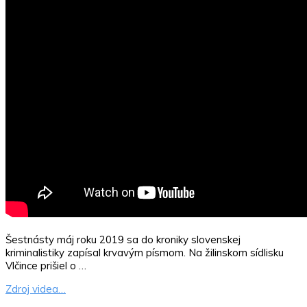
Šestnásty máj roku 2019 sa do kroniky slovenskej
kriminalistiky zapísal krvavým písmom. Na žilinskom sídlisku
Vlčince prišiel o …
Zdroj videa…