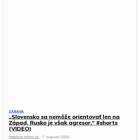
ZÁBAVA
„Slovensko sa nemôže orientovať len na
Západ, Rusko je však agresor.“ #shorts
(VIDEO)
Redakcia Infomi.sk
-
7. augusta 2026