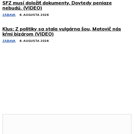
SFZ musí doložiť dokumenty. Dovtedy peniaze
nebudú. (VIDEO)
ZÁBAVA
6. AUGUSTA 2026
Klus: Z politiky sa stala vulgárna šou, Matovič nás
kŕmi bizárom (VIDEO)
ZÁBAVA
6. AUGUSTA 2026
Podobné články