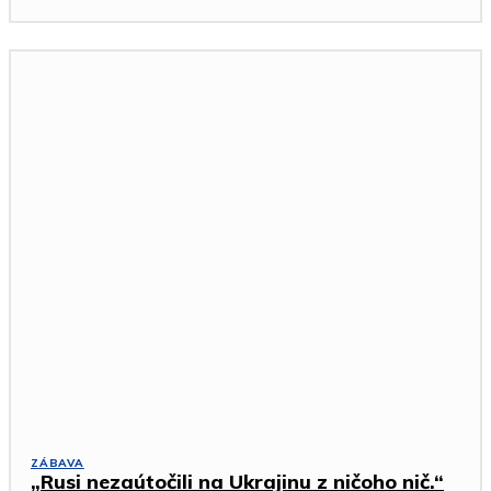
ZÁBAVA
„Rusi nezaútočili na Ukrajinu z ničoho nič.“