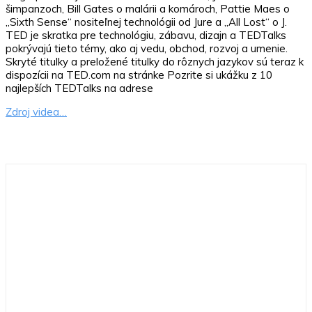
šimpanzoch, Bill Gates o malárii a komároch, Pattie Maes o
„Sixth Sense“ nositeľnej technológii od Jure a „All Lost“ o J.
TED je skratka pre technológiu, zábavu, dizajn a TEDTalks
pokrývajú tieto témy, ako aj vedu, obchod, rozvoj a umenie.
Skryté titulky a preložené titulky do rôznych jazykov sú teraz k
dispozícii na TED.com na stránke Pozrite si ukážku z 10
najlepších TEDTalks na adrese
Zdroj videa…