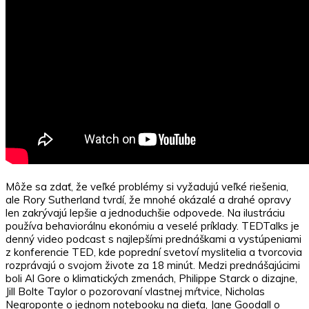
Môže sa zdať, že veľké problémy si vyžadujú veľké riešenia,
ale Rory Sutherland tvrdí, že mnohé okázalé a drahé opravy
len zakrývajú lepšie a jednoduchšie odpovede. Na ilustráciu
používa behaviorálnu ekonómiu a veselé príklady. TEDTalks je
denný video podcast s najlepšími prednáškami a vystúpeniami
z konferencie TED, kde poprední svetoví myslitelia a tvorcovia
rozprávajú o svojom živote za 18 minút. Medzi prednášajúcimi
boli Al Gore o klimatických zmenách, Philippe Starck o dizajne,
Jill Bolte Taylor o pozorovaní vlastnej mŕtvice, Nicholas
Negroponte o jednom notebooku na dieťa, Jane Goodall o