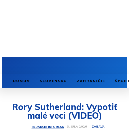
DOMOV
SLOVENSKO
ZAHRANIČIE
ŠPOR
Rory Sutherland: Vypotiť
malé veci (VIDEO)
ZÁBAVA
3. JÚLA 2026
REDAKCIA INFOMI.SK