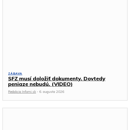
ZÁBAVA
SFZ musí doložiť dokumenty. Dovtedy
peniaze nebudú. (VIDEO)
Redakcia Infomi.sk
-
6. augusta 2026