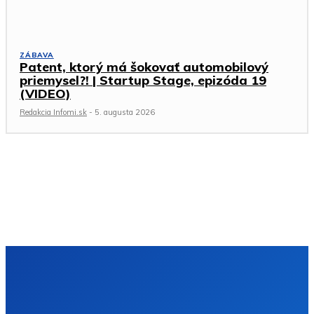
ZÁBAVA
Patent, ktorý má šokovať automobilový
priemysel?! | Startup Stage, epizóda 19
(VIDEO)
Redakcia Infomi.sk
-
5. augusta 2026