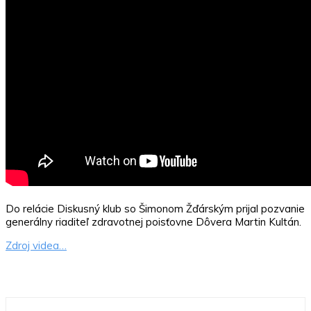
Do relácie Diskusný klub so Šimonom Žďárským prijal pozvanie
generálny riaditeľ zdravotnej poisťovne Dôvera Martin Kultán.
Zdroj videa…