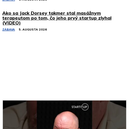
Ako sa Jack Dorsey takmer stal masážnym
terapeutom po tom, čo jeho prvý startup zlyhal
(VIDEO)
ZÁBAVA
5. AUGUSTA 2026
Podobné články