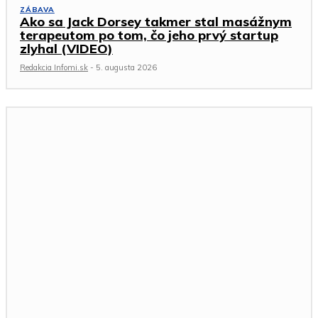
ZÁBAVA
Ako sa Jack Dorsey takmer stal masážnym
terapeutom po tom, čo jeho prvý startup
zlyhal (VIDEO)
Redakcia Infomi.sk
-
5. augusta 2026