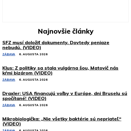
Najnovšie články
SFZ musí doložiť dokumenty. Dovtedy peniaze
nebudú. (VIDEO)
ZÁBAVA
6. AUGUSTA 2026
Klus: Z politiky sa stala vulgárna šou, Matovič nás
kŕmi bizárom (VIDEO)
ZÁBAVA
6. AUGUSTA 2026
Draxler: USA financujú voľby v Európe, dni Bruselu sú
spočítané! (VIDEO)
ZÁBAVA
6. AUGUSTA 2026
Mikrobiologička: „Nie všetky baktérie sú nepriateľ.“
(VIDEO)
ZÁBAVA
6. AUGUSTA 2026