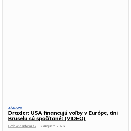
ZÁBAVA
Draxler: USA financujú voľby v Európe, dni
Bruselu sú spočítané! (VIDEO)
Redakcia Infomi.sk
-
6. augusta 2026