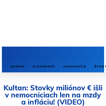
DOMOV
SLOVENSKO
ZAHRANIČIE
ŠPOR
Kultan: Stovky miliónov € išli
v nemocniciach len na mzdy
a infláciu! (VIDEO)