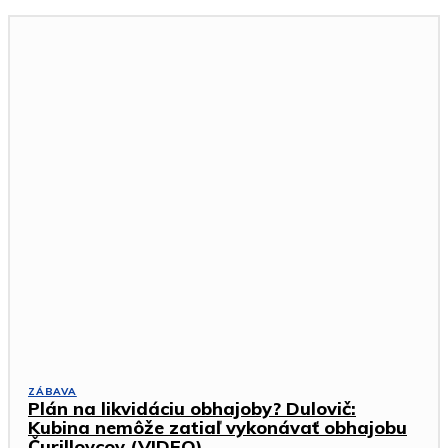
ZÁBAVA
Plán na likvidáciu obhajoby? Dulovič:
Kubina nemôže zatiaľ vykonávať obhajobu
Čurillovcov (VIDEO)