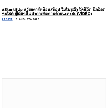
#StartitUp #วัยสตาร์ทน็อนสต็อป ໃນໂຮງໜັງ ຖ້າຊີວິດ ພິກລັອກ
ຈະໄປຕໍ່ ຫຼືພໍສໍ່ານີ້ #ฝากกดติดตามด้วยนะคะ🙏 (VIDEO)
ZÁBAVA
8. AUGUSTA 2026
Podobné články