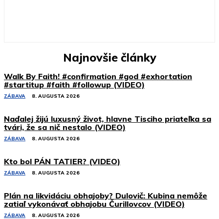
Najnovšie články
Walk By Faith! #confirmation #god #exhortation
#startitup #faith #followup (VIDEO)
ZÁBAVA
8. AUGUSTA 2026
Naďalej žijú luxusný život, hlavne Tisciho priateľka sa
tvári, že sa nič nestalo (VIDEO)
ZÁBAVA
8. AUGUSTA 2026
Kto bol PÁN TATIER? (VIDEO)
ZÁBAVA
8. AUGUSTA 2026
Plán na likvidáciu obhajoby? Dulovič: Kubina nemôže
zatiaľ vykonávať obhajobu Čurillovcov (VIDEO)
ZÁBAVA
8. AUGUSTA 2026