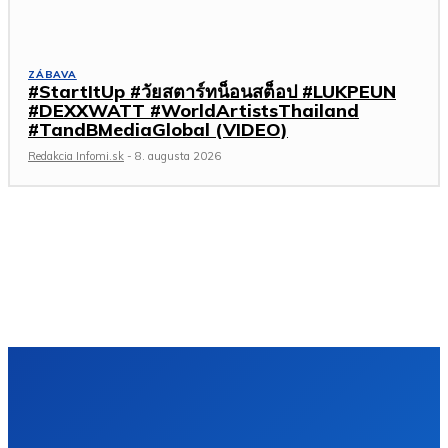
ZÁBAVA
#StartItUp #วัยสตาร์ทน็อนสต็อป #LUKPEUN
#DEXXWATT #WorldArtistsThailand
#TandBMediaGlobal (VIDEO)
Redakcia Infomi.sk
-
8. augusta 2026