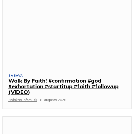
ZÁBAVA
Walk By Faith! #confirmation #god
#exhortation #startitup #faith #followup
(VIDEO)
Redakcia Infomi.sk
-
8. augusta 2026