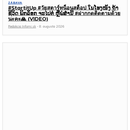
ZÁBAVA
#StartitUp #วัยสตาร์ทน็อนสต็อป ໃນໂຮງໜັງ ຖ້າ
ຊີວິດ ພິກລັອກ ຈະໄປຕໍ່ ຫຼືພໍສໍ່ານີ້ #ฝากกดติดตามด้วย
นะคะ🙏 (VIDEO)
Redakcia Infomi.sk
-
8. augusta 2026