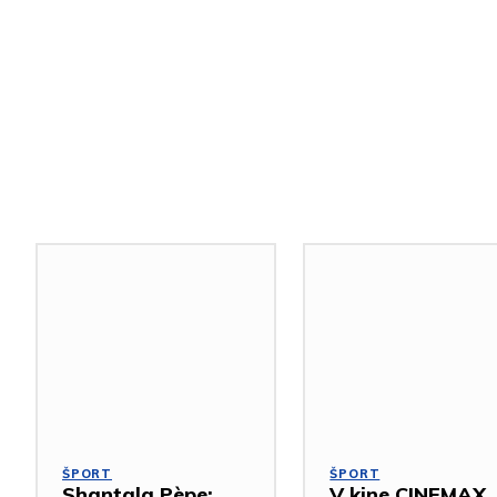
Podobné články
ŠPORT
ŠPORT
Shantala Pèpe:
V kine CINEMAX