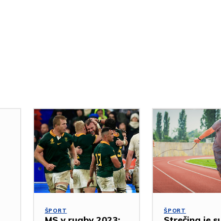
ŠPORT
ŠPORT
MS v rugby 2023:
Strečing je s