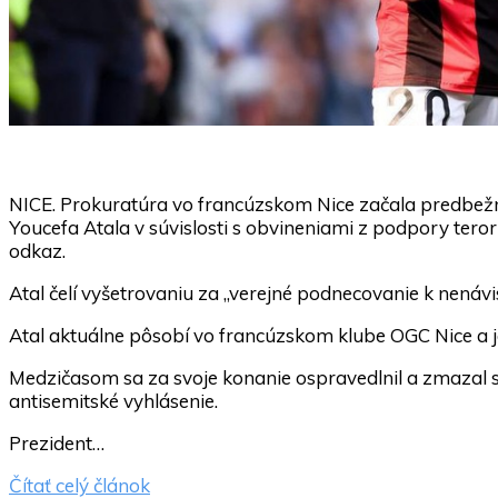
NICE. Prokuratúra vo francúzskom Nice začala predbežn
Youcefa Atala v súvislosti s obvineniami z podpory teror
odkaz.
Atal čelí vyšetrovaniu za „verejné podnecovanie k nenávis
Atal aktuálne pôsobí vo francúzskom klube OGC Nice a je
Medzičasom sa za svoje konanie ospravedlnil a zmazal s
antisemitské vyhlásenie.
Prezident…
Čítať celý článok