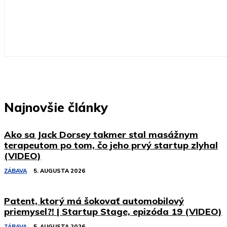
Najnovšie články
Ako sa Jack Dorsey takmer stal masážnym
terapeutom po tom, čo jeho prvý startup zlyhal
(VIDEO)
ZÁBAVA
5. AUGUSTA 2026
Patent, ktorý má šokovať automobilový
priemysel?! | Startup Stage, epizóda 19 (VIDEO)
ZÁBAVA
5. AUGUSTA 2026