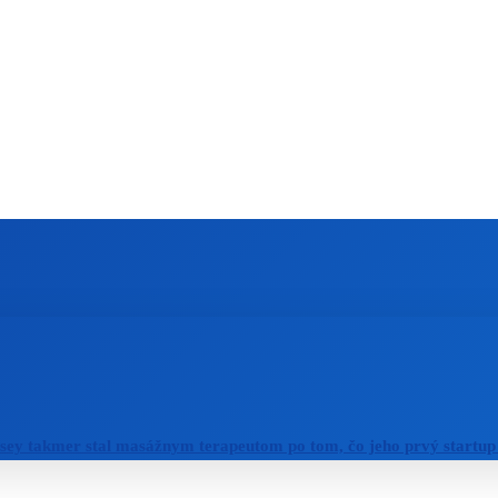
ZAHRANIČIE
ŠPORT
ZDRAVIE
sey takmer stal masážnym terapeutom po tom, čo jeho prvý startup