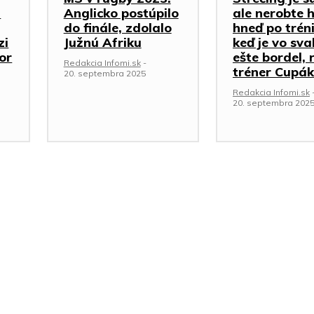
a
Anglicko postúpilo
ale nerobte 
do finále, zdolalo
hneď po trén
zi
Južnú Afriku
keď je vo sva
or
ešte bordel, 
Redakcia Infomi.sk
-
tréner Cupák
20. septembra 2025
Redakcia Infomi.sk
20. septembra 202