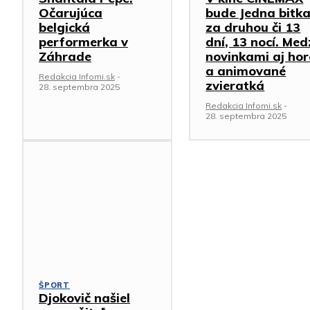
Očarujúca
bude Jedna bitk
belgická
za druhou či 13
performerka v
dní, 13 nocí. Med
Záhrade
novinkami aj hor
a animované
Redakcia Infomi.sk
-
zvieratká
28. septembra 2025
Redakcia Infomi.sk
-
28. septembra 2025
ŠPORT
Djokovič našiel