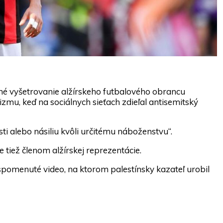
é vyšetrovanie alžírskeho futbalového obrancu
izmu, keď na sociálnych sieťach zdieľal antisemitský
ti alebo násiliu kvôli určitému náboženstvu“.
 tiež členom alžírskej reprezentácie.
pomenuté video, na ktorom palestínsky kazateľ urobil