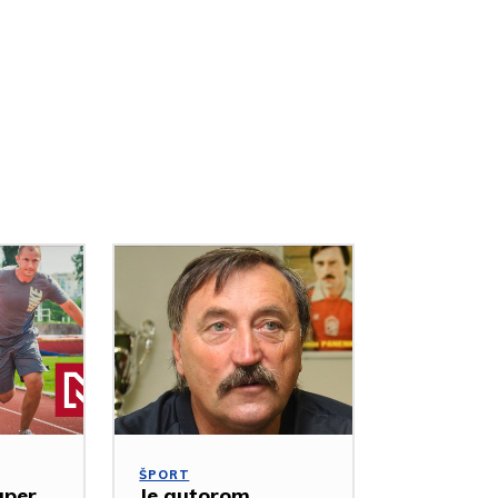
ŠPORT
uper,
Je autorom