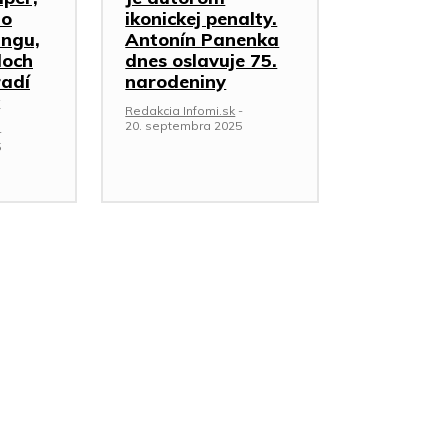
ho
ikonickej penalty.
ingu,
Antonín Panenka
loch
dnes oslavuje 75.
radí
narodeniny
Redakcia Infomi.sk
-
20. septembra 2025
-
5