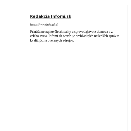
Redakcia Infomi.sk
https://www.infomi.sk
Prinášame najnovšie aktuality a spravodajstvo z domova a z
celého sveta. Infomi.sk servíruje prehľad tých najlepších správ z
kvalitných a overených zdrojov.