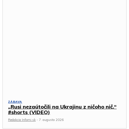
ZÁBAVA
„Rusi nezaútočili na Ukrajinu z ničoho nič.“
#shorts (VIDEO)
Redakcia Infomi.sk
-
7. augusta 2026