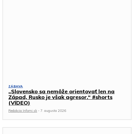
ZÁBAVA
„Slovensko sa nemôže orientovať len na
Západ, Rusko je však agresor.“ #shorts
(VIDEO)
Redakcia Infomi.sk
-
7. augusta 2026