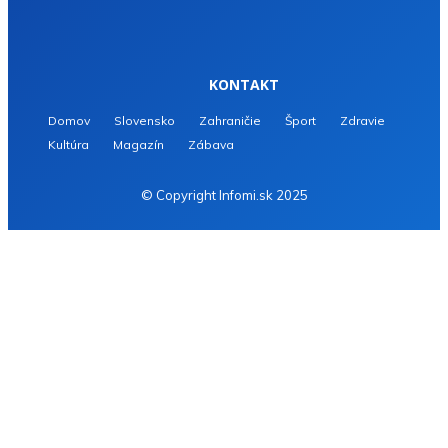
KONTAKT
Domov
Slovensko
Zahraničie
Šport
Zdravie
Kultúra
Magazín
Zábava
© Copyright Infomi.sk 2025