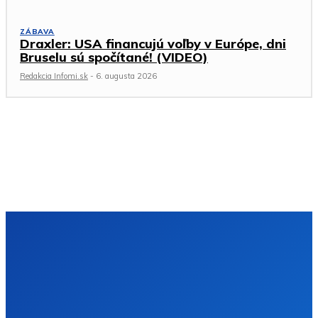
ZÁBAVA
Draxler: USA financujú voľby v Európe, dni
Bruselu sú spočítané! (VIDEO)
Redakcia Infomi.sk
-
6. augusta 2026