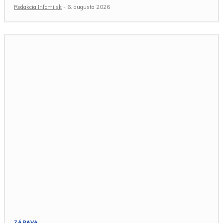
Redakcia Infomi.sk
-
6. augusta 2026
ZÁBAVA