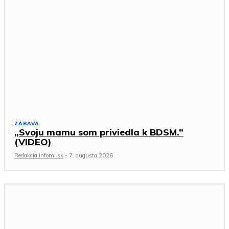
ZÁBAVA
„Svoju mamu som priviedla k BDSM.”
(VIDEO)
Redakcia Infomi.sk
-
7. augusta 2026