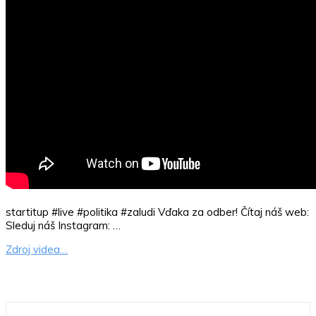
startitup #live #politika #zaludi Vďaka za odber! Čítaj náš web:
Sleduj náš Instagram: …
Zdroj videa…