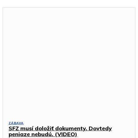
ZÁBAVA
SFZ musí doložiť dokumenty. Dovtedy
peniaze nebudú. (VIDEO)