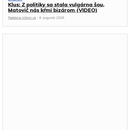
Klus: Z politiky sa stala vulgárna šou,
Matovič nás kŕmi bizárom (VIDEO)
Redakcia Infomi.sk
-
6. augusta 2026