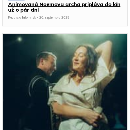
Animovaná Noemova archa pripláva do kín
už o pár dní
Redakcia Infomi.sk
-
20. septembra 2025