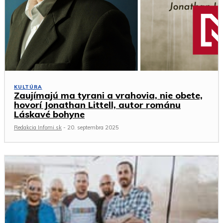
KULTÚRA
Zaujímajú ma tyrani a vrahovia, nie obete,
hovorí Jonathan Littell, autor románu
Láskavé bohyne
Redakcia Infomi.sk
-
20. septembra 2025