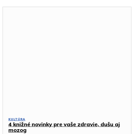
KULTÚRA
4 knižné novinky pre vaše zdravie, dušu aj
mozog