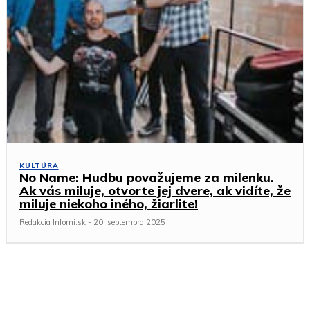
KULTÚRA
No Name: Hudbu považujeme za milenku.
Ak vás miluje, otvorte jej dvere, ak vidíte, že
miluje niekoho iného, žiarlite!
Redakcia Infomi.sk
-
20. septembra 2025