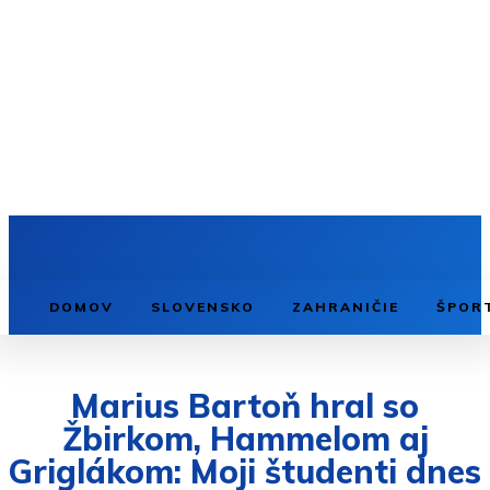
DOMOV
SLOVENSKO
ZAHRANIČIE
ŠPOR
Marius Bartoň hral so
Žbirkom, Hammelom aj
Griglákom: Moji študenti dnes