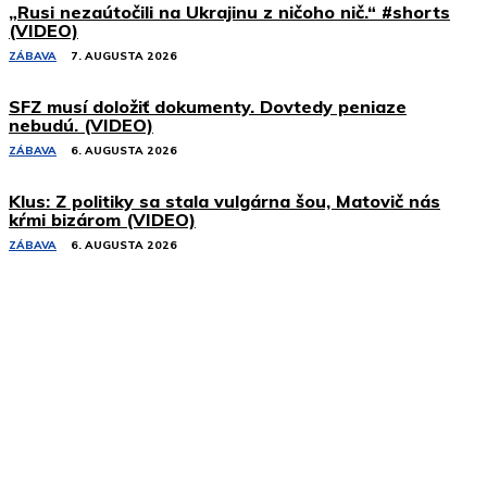
„Rusi nezaútočili na Ukrajinu z ničoho nič.“ #shorts
(VIDEO)
ZÁBAVA
7. AUGUSTA 2026
SFZ musí doložiť dokumenty. Dovtedy peniaze
nebudú. (VIDEO)
ZÁBAVA
6. AUGUSTA 2026
Klus: Z politiky sa stala vulgárna šou, Matovič nás
kŕmi bizárom (VIDEO)
ZÁBAVA
6. AUGUSTA 2026
Podobné články