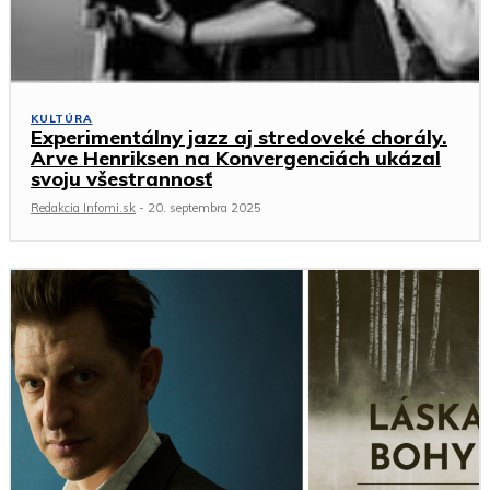
KULTÚRA
Experimentálny jazz aj stredoveké chorály.
Arve Henriksen na Konvergenciách ukázal
svoju všestrannosť
Redakcia Infomi.sk
-
20. septembra 2025