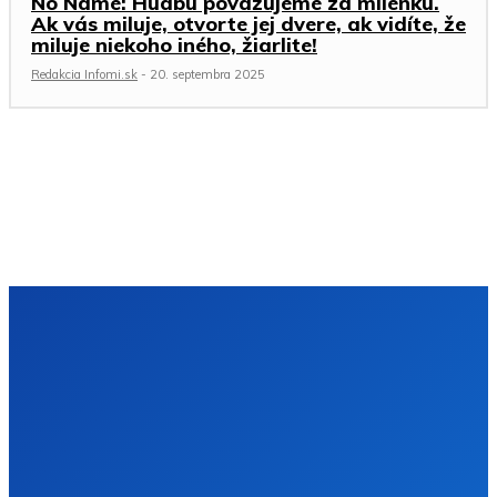
No Name: Hudbu považujeme za milenku.
Ak vás miluje, otvorte jej dvere, ak vidíte, že
miluje niekoho iného, žiarlite!
Redakcia Infomi.sk
-
20. septembra 2025