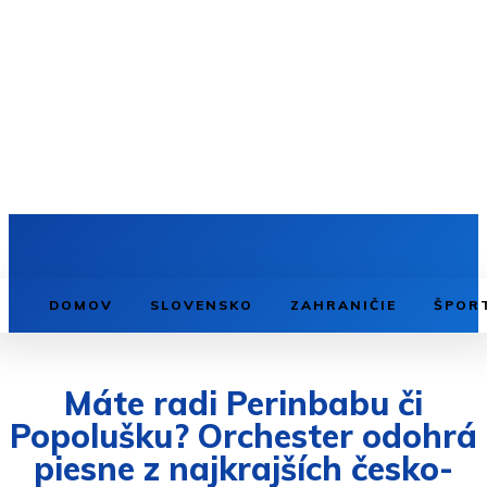
DOMOV
SLOVENSKO
ZAHRANIČIE
ŠPOR
Máte radi Perinbabu či
Popolušku? Orchester odohrá
piesne z najkrajších česko-