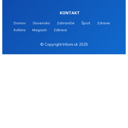
KONTAKT
Domov
Slovensko
Zahraničie
Šport
Zdravie
Kultúra
Magazín
Zábava
© Copyright Infomi.sk 2025