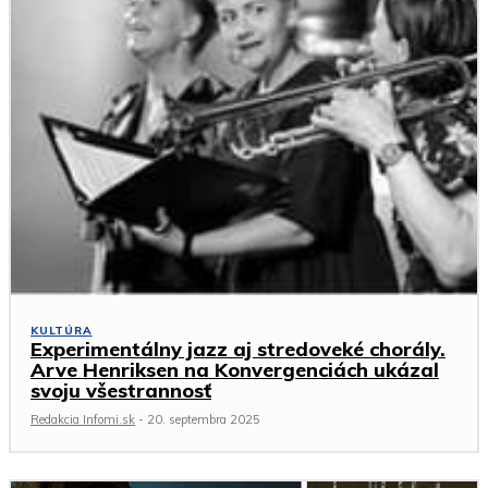
KULTÚRA
Experimentálny jazz aj stredoveké chorály.
Arve Henriksen na Konvergenciách ukázal
svoju všestrannosť
Redakcia Infomi.sk
-
20. septembra 2025