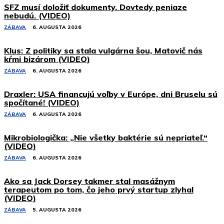
SFZ musí doložiť dokumenty. Dovtedy peniaze
nebudú. (VIDEO)
ZÁBAVA
6. AUGUSTA 2026
Klus: Z politiky sa stala vulgárna šou, Matovič nás
kŕmi bizárom (VIDEO)
ZÁBAVA
6. AUGUSTA 2026
Draxler: USA financujú voľby v Európe, dni Bruselu sú
spočítané! (VIDEO)
ZÁBAVA
6. AUGUSTA 2026
Mikrobiologička: „Nie všetky baktérie sú nepriateľ.“
(VIDEO)
ZÁBAVA
6. AUGUSTA 2026
Ako sa Jack Dorsey takmer stal masážnym
terapeutom po tom, čo jeho prvý startup zlyhal
(VIDEO)
ZÁBAVA
5. AUGUSTA 2026