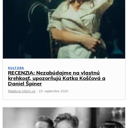
KULTÚRA
RECENZIA: Nezabúdajme na vlastnú
krehkosť, upozorňujú Katka Koščová a
Daniel Špiner
Redakcia Infomi.sk
-
20. septembra 2025