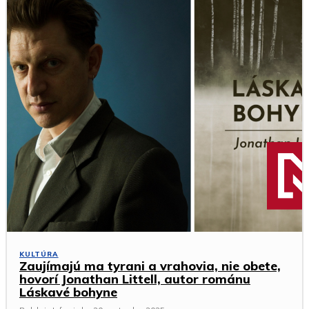
KULTÚRA
Zaujímajú ma tyrani a vrahovia, nie obete,
hovorí Jonathan Littell, autor románu
Láskavé bohyne