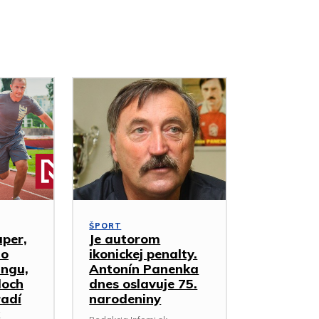
ŠPORT
uper,
Je autorom
ho
ikonickej penalty.
ingu,
Antonín Panenka
loch
dnes oslavuje 75.
radí
narodeniny