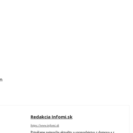
n
Redakcia Infomi.sk
https://www.infomi.sk
Prinášame najnovšie aktuality a spravodajstvo z domova a z