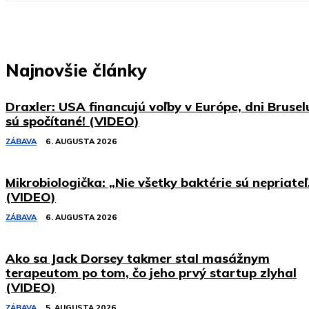
Najnovšie články
Draxler: USA financujú voľby v Európe, dni Brusel
sú spočítané! (VIDEO)
ZÁBAVA
6. AUGUSTA 2026
Mikrobiologička: „Nie všetky baktérie sú nepriateľ
(VIDEO)
ZÁBAVA
6. AUGUSTA 2026
Ako sa Jack Dorsey takmer stal masážnym
terapeutom po tom, čo jeho prvý startup zlyhal
(VIDEO)
ZÁBAVA
5. AUGUSTA 2026