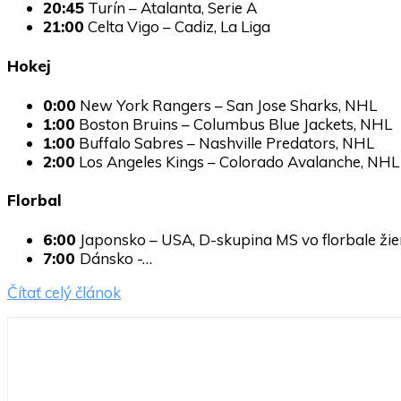
20:45
Turín – Atalanta, Serie A
21:00
Celta Vigo – Cadiz, La Liga
Hokej
0:00
New York Rangers – San Jose Sharks, NHL
1:00
Boston Bruins – Columbus Blue Jackets, NHL
1:00
Buffalo Sabres – Nashville Predators, NHL
2:00
Los Angeles Kings – Colorado Avalanche, NHL
Florbal
6:00
Japonsko – USA, D-skupina MS vo florbale žie
7:00
Dánsko -…
Čítať celý článok