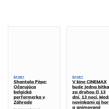
Podobné články
ŠPORT
ŠPORT
Shantala Pèpe:
V kine CINEMAX
Očarujúca
bude Jedna bitk
belgická
za druhou či 13
performerka v
dní, 13 nocí. Med
Záhrade
novinkami aj hor
a animované