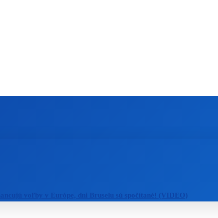
ZAHRANIČIE
ŠPORT
ZDRAVIE
nancujú voľby v Európe, dni Bruselu sú spočítané! (VIDEO)