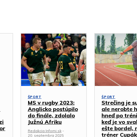
ŠPORT
ŠPORT
MS v rugby 2023:
Strečing je s
a
Anglicko postúpilo
ale nerobte 
do finále, zdolalo
hneď po trén
zi
Južnú Afriku
keď je vo sva
or
ešte bordel, 
Redakcia Infomi.sk
-
tréner Cupák
20. septembra 2025