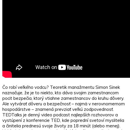
Čo robí veľkého vodcu? Teoretik manažmentu Simon Sinek
naznačuje, že je to niekto, kto dáva svojim zamestnancom
pocit bezpečia, ktorý vtiahne zamestnancov do kruhu dôvery.
Ale vytvárať dôveru a bezpečnosť – najmä v nerovnomernom
hospodárstve – znamená prevziať veľkú zodpovednosť.
TEDTalks je denný video podcast najlepších rozhovorov a
vystúpení z konferencie TED, kde poprední svetoví myslitelia
a činitelia prednesú svoje životy za 18 minút (alebo menej).