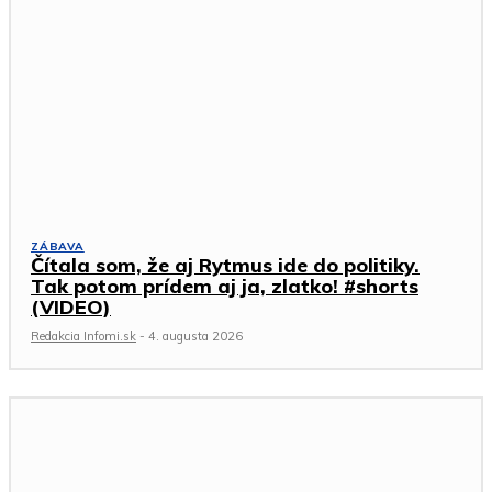
ZÁBAVA
Čítala som, že aj Rytmus ide do politiky.
Tak potom prídem aj ja, zlatko! #shorts
(VIDEO)
Redakcia Infomi.sk
-
4. augusta 2026