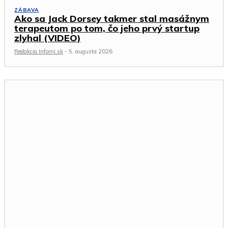
ZÁBAVA
Ako sa Jack Dorsey takmer stal masážnym
terapeutom po tom, čo jeho prvý startup
zlyhal (VIDEO)
Redakcia Infomi.sk
-
5. augusta 2026