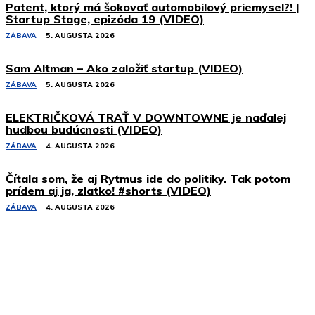
Patent, ktorý má šokovať automobilový priemysel?! |
Startup Stage, epizóda 19 (VIDEO)
ZÁBAVA
5. AUGUSTA 2026
Sam Altman – Ako založiť startup (VIDEO)
ZÁBAVA
5. AUGUSTA 2026
ELEKTRIČKOVÁ TRAŤ V DOWNTOWNE je naďalej
hudbou budúcnosti (VIDEO)
ZÁBAVA
4. AUGUSTA 2026
Čítala som, že aj Rytmus ide do politiky. Tak potom
prídem aj ja, zlatko! #shorts (VIDEO)
ZÁBAVA
4. AUGUSTA 2026