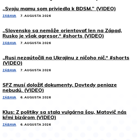
„Svoju mamu som priviedla k BDSM.” (VIDEO)
ZÁBAVA
7. AUGUSTA 2026
„Slovensko sa nemôže orientovať len na Západ,
Rusko je však agresor.“ #shorts (VIDEO)
ZÁBAVA
7. AUGUSTA 2026
„Rusi nezaútočili na Ukrajinu z ničoho nič.“ #shorts
(VIDEO)
ZÁBAVA
7. AUGUSTA 2026
SFZ musí doložiť dokumenty. Dovtedy peniaze
nebudú. (VIDEO)
ZÁBAVA
6. AUGUSTA 2026
Klus: Z politiky sa stala vulgárna šou, Matovič nás
kŕmi bizárom (VIDEO)
ZÁBAVA
6. AUGUSTA 2026