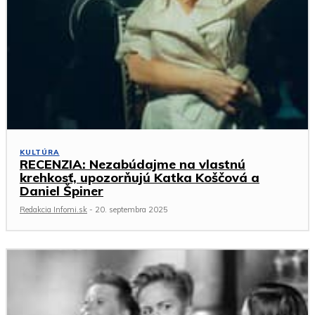
KULTÚRA
RECENZIA: Nezabúdajme na vlastnú
krehkosť, upozorňujú Katka Koščová a
Daniel Špiner
Redakcia Infomi.sk
-
20. septembra 2025