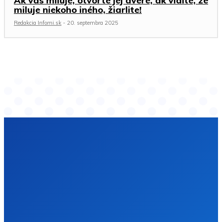
Ak vás miluje, otvorte jej dvere, ak vidíte, že
miluje niekoho iného, žiarlite!
Redakcia Infomi.sk
-
20. septembra 2025