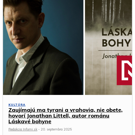
KULTÚRA
Zaujímajú ma tyrani a vrahovia, nie obete,
hovorí Jonathan Littell, autor románu
Láskavé bohyne
Redakcia Infomi.sk
-
20. septembra 2025