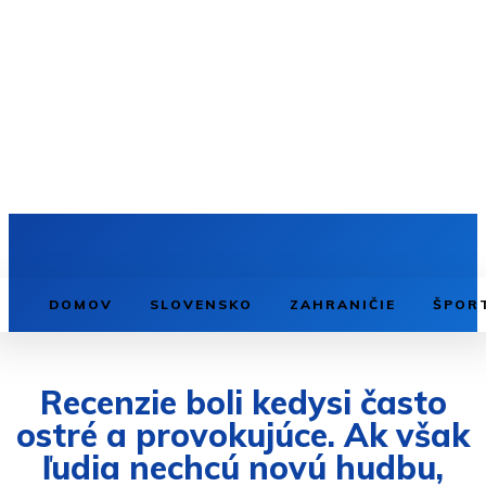
DOMOV
SLOVENSKO
ZAHRANIČIE
ŠPOR
Recenzie boli kedysi často
ostré a provokujúce. Ak však
ľudia nechcú novú hudbu,