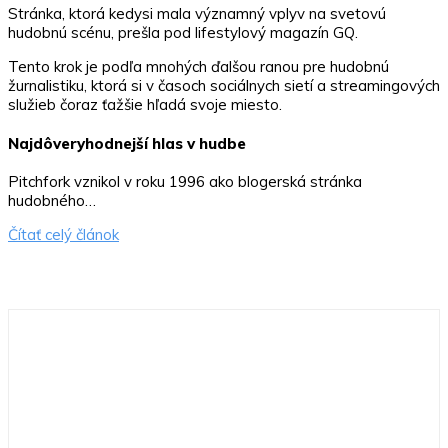
Stránka, ktorá kedysi mala významný vplyv na svetovú
hudobnú scénu, prešla pod lifestylový magazín GQ.
Tento krok je podľa mnohých ďalšou ranou pre hudobnú
žurnalistiku, ktorá si v časoch sociálnych sietí a streamingových
služieb čoraz ťažšie hľadá svoje miesto.
Najdôveryhodnejší hlas v hudbe
Pitchfork vznikol v roku 1996 ako blogerská stránka
hudobného…
Čítať celý článok