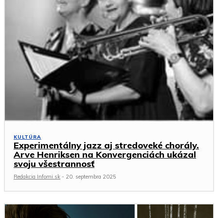
KULTÚRA
Experimentálny jazz aj stredoveké chorály.
Arve Henriksen na Konvergenciách ukázal
svoju všestrannosť
Redakcia Infomi.sk
-
20. septembra 2025