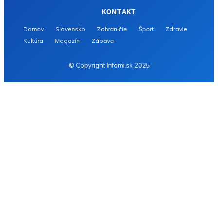
KONTAKT
Domov
Slovensko
Zahraničie
Šport
Zdravie
Kultúra
Magazín
Zábava
© Copyright Infomi.sk 2025