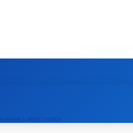
ZAHRANIČIE
ŠPORT
ZDRAVIE
m priviedla k BDSM.” (VIDEO)