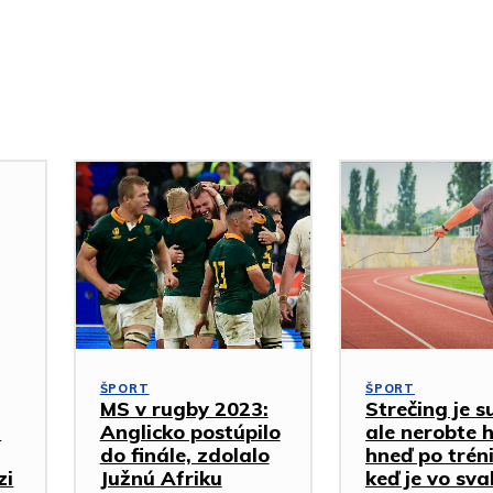
ŠPORT
ŠPORT
MS v rugby 2023:
Strečing je s
a
Anglicko postúpilo
ale nerobte 
do finále, zdolalo
hneď po trén
zi
Južnú Afriku
keď je vo sva