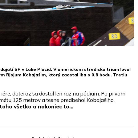
odujatí SP v Lake Placid. V americkom stredisku triumfoval
 Rjojum Kobajašim, ktorý zaostal iba o 0,8 bodu. Tretiu
riére, doteraz sa dostal len raz na pódium. Po prvom
a métu 125 metrov a tesne predbehol Kobajašiho.
 toho všetko a nakoniec to…