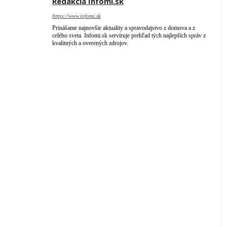
Redakcia Infomi.sk
https://www.infomi.sk
Prinášame najnovšie aktuality a spravodajstvo z domova a z
celého sveta. Infomi.sk servíruje prehľad tých najlepších správ z
kvalitných a overených zdrojov.