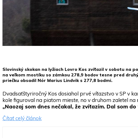
Slovinský skokan na lyžiach Lovro Kos zvíťazil v sobotu na p
na veľkom mostíku so zámkou 278,9 bodov tesne pred druhým
priečku obsadil Nór Marius Lindvik s 277,8 bodmi.
Dvadsaťštyriročný Kos dosiahol prvé víťazstvo v SP v ka
kole figuroval na piatom mieste, no v druhom zaletel n
„Naozaj som dnes nečakal, že zvíťazím. Dal som do
Čítať celý článok