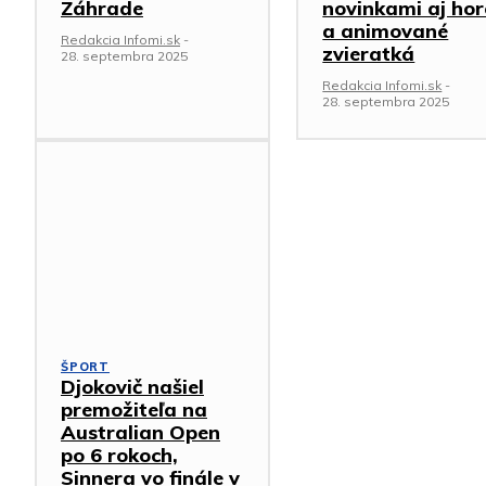
Záhrade
novinkami aj hor
a animované
Redakcia Infomi.sk
-
zvieratká
28. septembra 2025
Redakcia Infomi.sk
-
28. septembra 2025
ŠPORT
Djokovič našiel
premožiteľa na
Australian Open
po 6 rokoch,
Sinnera vo finále v