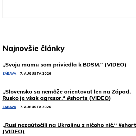
Najnovšie články
„Svoju mamu som priviedla k BDSM.” (VIDEO)
ZÁBAVA
7. AUGUSTA 2026
„Slovensko sa nemôže orientovať len na Západ,
Rusko je však agresor.“ #shorts (VIDEO)
ZÁBAVA
7. AUGUSTA 2026
„Rusi nezaútočili na Ukrajinu z ničoho nič.“ #shor
(VIDEO)