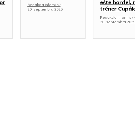
or
ešte bordel, 
Redakcia Infomi.sk
-
tréner Cupák
20. septembra 2025
Redakcia Infomi.sk
20. septembra 202