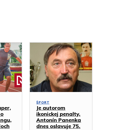
ŠPORT
uper,
Je autorom
ho
ikonickej penalty.
ingu,
Antonín Panenka
loch
dnes oslavuje 75.