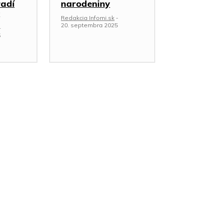
radí
narodeniny
Redakcia Infomi.sk
-
20. septembra 2025
-
5