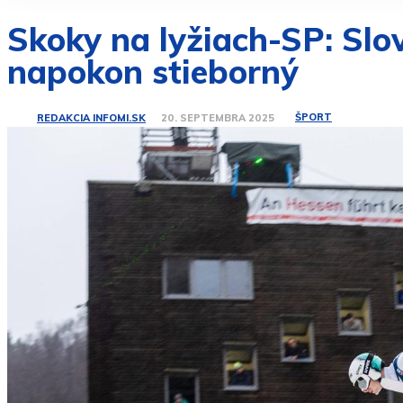
Skoky na lyžiach-SP: Slov
napokon stieborný
ŠPORT
REDAKCIA INFOMI.SK
20. SEPTEMBRA 2025