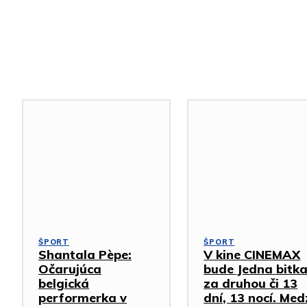
Podobné články
ŠPORT
ŠPORT
Shantala Pèpe:
V kine CINEMAX
Očarujúca
bude Jedna bitk
belgická
za druhou či 13
performerka v
dní, 13 nocí. Med