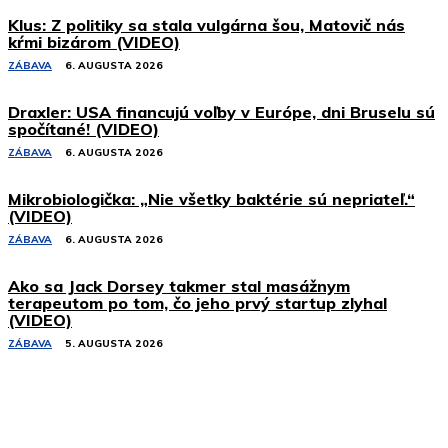
Klus: Z politiky sa stala vulgárna šou, Matovič nás
kŕmi bizárom (VIDEO)
ZÁBAVA
6. AUGUSTA 2026
Draxler: USA financujú voľby v Európe, dni Bruselu sú
spočítané! (VIDEO)
ZÁBAVA
6. AUGUSTA 2026
Mikrobiologička: „Nie všetky baktérie sú nepriateľ.“
(VIDEO)
ZÁBAVA
6. AUGUSTA 2026
Ako sa Jack Dorsey takmer stal masážnym
terapeutom po tom, čo jeho prvý startup zlyhal
(VIDEO)
ZÁBAVA
5. AUGUSTA 2026