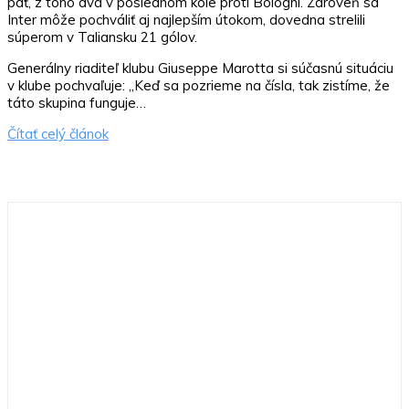
päť, z toho dva v poslednom kole proti Bologni. Zároveň sa
Inter môže pochváliť aj najlepším útokom, dovedna strelili
súperom v Taliansku 21 gólov.
Generálny riaditeľ klubu Giuseppe Marotta si súčasnú situáciu
v klube pochvaľuje: „Keď sa pozrieme na čísla, tak zistíme, že
táto skupina funguje…
Čítať celý článok