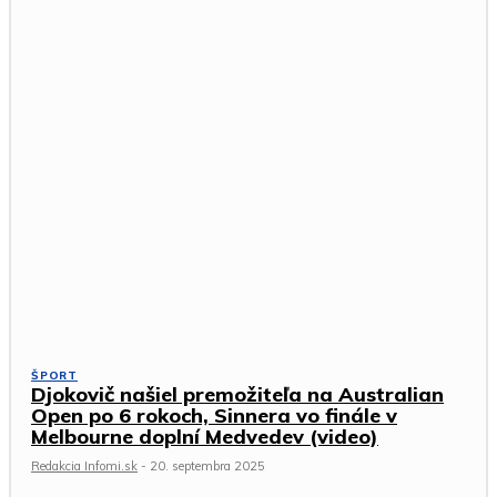
ŠPORT
Djokovič našiel premožiteľa na Australian
Open po 6 rokoch, Sinnera vo finále v
Melbourne doplní Medvedev (video)
Redakcia Infomi.sk
-
20. septembra 2025