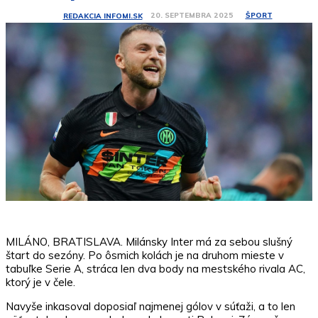
ŠPORT
20. SEPTEMBRA 2025
REDAKCIA INFOMI.SK
MILÁNO, BRATISLAVA. Milánsky Inter má za sebou slušný
štart do sezóny. Po ôsmich kolách je na druhom mieste v
tabuľke Serie A, stráca len dva body na mestského rivala AC,
ktorý je v čele.
Navyše inkasoval doposiaľ najmenej gólov v súťaži, a to len