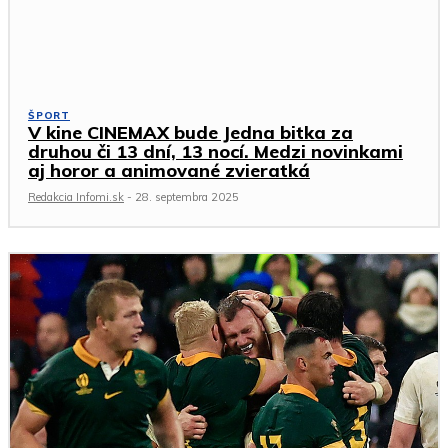
ŠPORT
V kine CINEMAX bude Jedna bitka za
druhou či 13 dní, 13 nocí. Medzi novinkami
aj horor a animované zvieratká
Redakcia Infomi.sk
-
28. septembra 2025