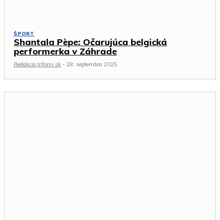
ŠPORT
Shantala Pèpe: Očarujúca belgická
performerka v Záhrade
Redakcia Infomi.sk
-
28. septembra 2025