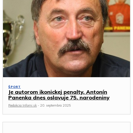
ŠPORT
Je autorom ikonickej penalty. Antonín
Panenka dnes oslavuje 75. narodeniny
Redakcia Infomi.sk
-
20. septembra 2025