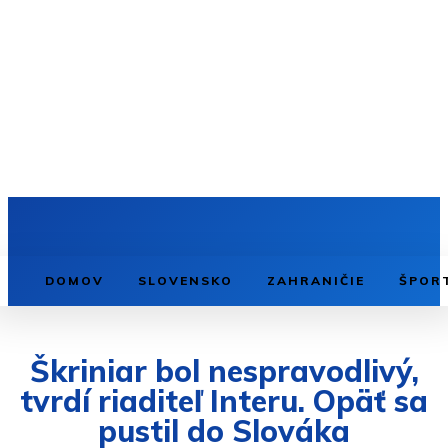
DOMOV
SLOVENSKO
ZAHRANIČIE
ŠPOR
Škriniar bol nespravodlivý,
tvrdí riaditeľ Interu. Opäť sa
pustil do Slováka