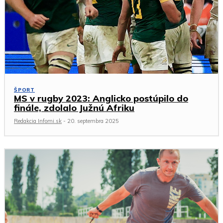
ŠPORT
MS v rugby 2023: Anglicko postúpilo do
finále, zdolalo Južnú Afriku
Redakcia Infomi.sk
-
20. septembra 2025