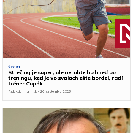
ŠPORT
Strečing je super, ale nerobte ho hneď po
tréningu, keď je vo svaloch ešte bordel, radí
tréner Cupák
Redakcia Infomi.sk
-
20. septembra 2025