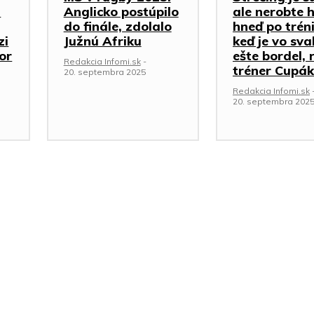
a
Anglicko postúpilo
ale nerobte 
do finále, zdolalo
hneď po trén
zi
Južnú Afriku
keď je vo sva
or
ešte bordel, 
Redakcia Infomi.sk
-
tréner Cupák
20. septembra 2025
Redakcia Infomi.sk
20. septembra 202