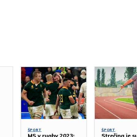
ŠPORT
ŠPORT
MS v rugby 2023:
Strečing je s