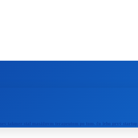
ZAHRANIČIE
ŠPORT
ZDRAVIE
sey takmer stal masážnym terapeutom po tom, čo jeho prvý startup