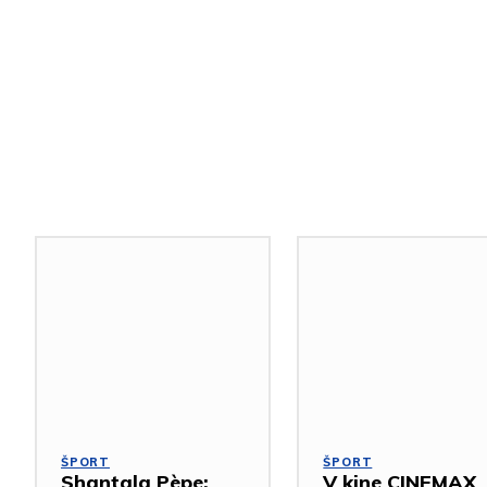
Podobné články
ŠPORT
ŠPORT
Shantala Pèpe:
V kine CINEMAX