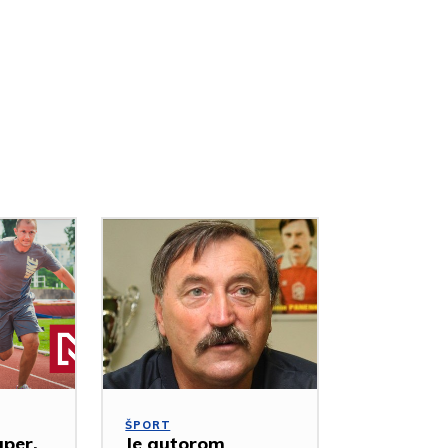
ŠPORT
uper,
Je autorom