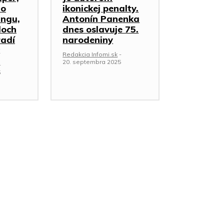
ho
ikonickej penalty.
ingu,
Antonín Panenka
loch
dnes oslavuje 75.
radí
narodeniny
Redakcia Infomi.sk
-
20. septembra 2025
-
5