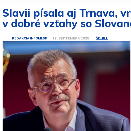
Slavii písala aj Trnava, v
v dobré vzťahy so Slova
ŠPORT
REDAKCIA INFOMI.SK
19. SEPTEMBRA 2025