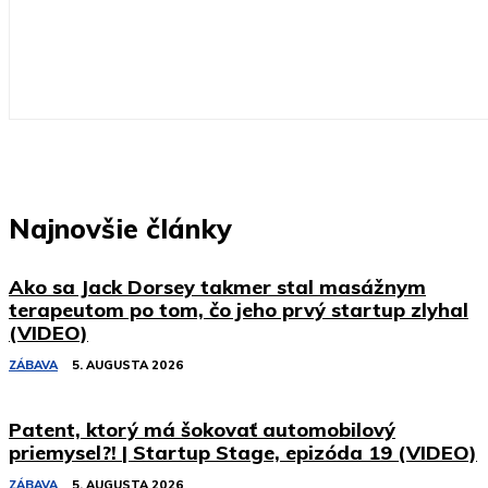
Najnovšie články
Ako sa Jack Dorsey takmer stal masážnym
terapeutom po tom, čo jeho prvý startup zlyhal
(VIDEO)
ZÁBAVA
5. AUGUSTA 2026
Patent, ktorý má šokovať automobilový
priemysel?! | Startup Stage, epizóda 19 (VIDEO)
ZÁBAVA
5. AUGUSTA 2026