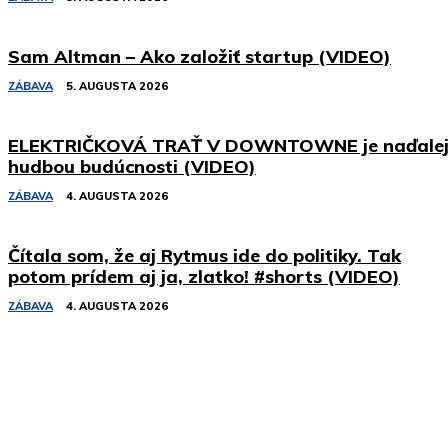
Sam Altman – Ako založiť startup (VIDEO)
ZÁBAVA
5. AUGUSTA 2026
ELEKTRIČKOVÁ TRAŤ V DOWNTOWNE je naďale
hudbou budúcnosti (VIDEO)
ZÁBAVA
4. AUGUSTA 2026
Čítala som, že aj Rytmus ide do politiky. Tak
potom prídem aj ja, zlatko! #shorts (VIDEO)
ZÁBAVA
4. AUGUSTA 2026