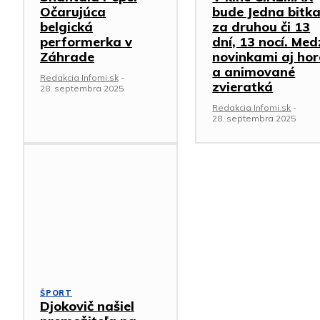
Očarujúca
bude Jedna bitk
belgická
za druhou či 13
performerka v
dní, 13 nocí. Med
Záhrade
novinkami aj hor
a animované
Redakcia Infomi.sk
-
zvieratká
28. septembra 2025
Redakcia Infomi.sk
-
28. septembra 2025
ŠPORT
Djokovič našiel