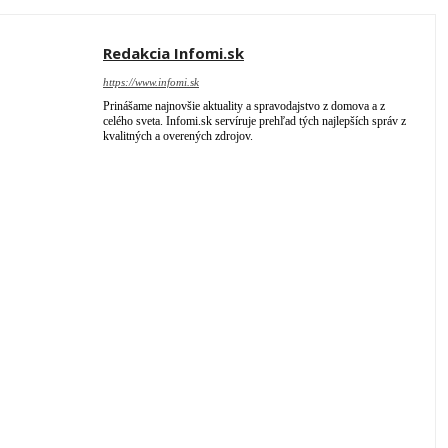
Redakcia Infomi.sk
https://www.infomi.sk
Prinášame najnovšie aktuality a spravodajstvo z domova a z
celého sveta. Infomi.sk servíruje prehľad tých najlepších správ z
kvalitných a overených zdrojov.