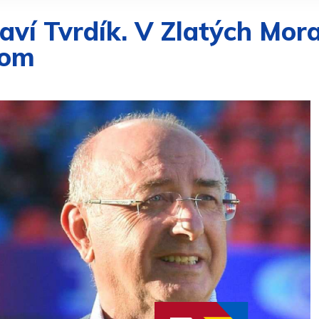
raví Tvrdík. V Zlatých Mor
nom