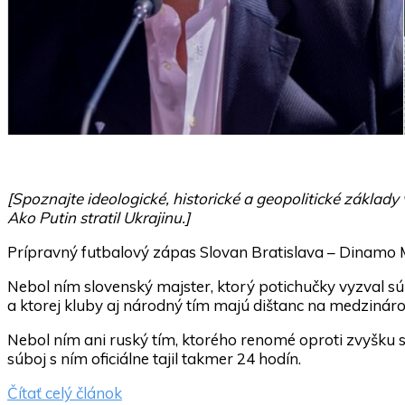
[Spoznajte ideologické, historické a geopolitické základy
Ako Putin stratil Ukrajinu.]
Prípravný futbalový zápas Slovan Bratislava – Dinamo 
Nebol ním slovenský majster, ktorý potichučky vyzval súp
a ktorej kluby aj národný tím majú dištanc na medzináro
Nebol ním ani ruský tím, ktorého renomé oproti zvyšku s
súboj s ním oficiálne tajil takmer 24 hodín.
Čítať celý článok