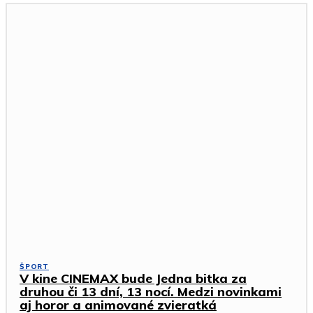
ŠPORT
V kine CINEMAX bude Jedna bitka za
druhou či 13 dní, 13 nocí. Medzi novinkami
aj horor a animované zvieratká