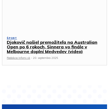
ŠPORT
Djokovič našiel premožiteľa na Australian
Open po 6 rokoch, Sinnera vo finále v
Melbourne doplní Medvedev (video)
Redakcia Infomi.sk
-
20. septembra 2025