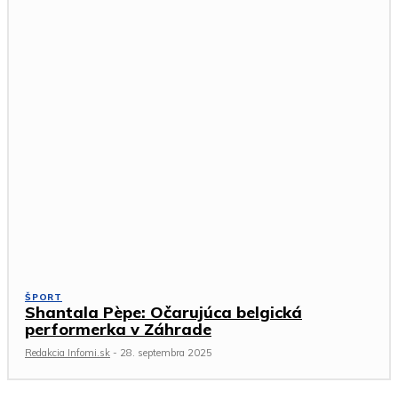
ŠPORT
Shantala Pèpe: Očarujúca belgická
performerka v Záhrade
Redakcia Infomi.sk
-
28. septembra 2025