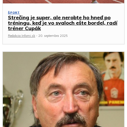
ŠPORT
Strečing je super, ale nerobte ho hneď po
tréningu, keď je vo svaloch ešte bordel, radí
tréner Cupák
Redakcia Infomi.sk
-
20. septembra 2025