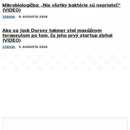
Mikrobiologička: „Nie všetky baktérie sú nepriateľ.“
(VIDEO)
ZÁBAVA
6. AUGUSTA 2026
Ako sa Jack Dorsey takmer stal masážnym
terapeutom po tom, čo jeho prvý startup zlyhal
(VIDEO)
ZÁBAVA
5. AUGUSTA 2026
Podobné články