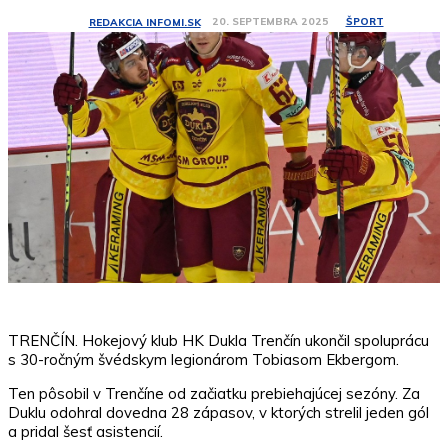
ŠPORT
20. SEPTEMBRA 2025
REDAKCIA INFOMI.SK
TRENČÍN. Hokejový klub HK Dukla Trenčín ukončil spoluprácu
s 30-ročným švédskym legionárom Tobiasom Ekbergom.
Ten pôsobil v Trenčíne od začiatku prebiehajúcej sezóny. Za
Duklu odohral dovedna 28 zápasov, v ktorých strelil jeden gól
a pridal šesť asistencií.