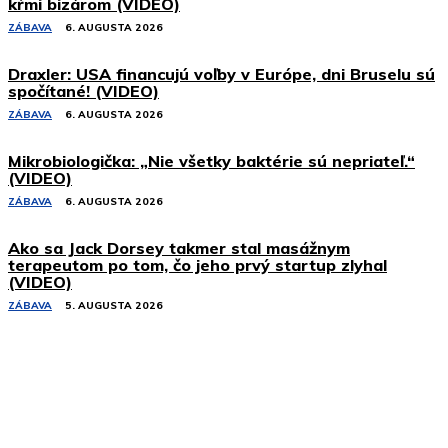
kŕmi bizárom (VIDEO)
ZÁBAVA
6. AUGUSTA 2026
Draxler: USA financujú voľby v Európe, dni Bruselu sú
spočítané! (VIDEO)
ZÁBAVA
6. AUGUSTA 2026
Mikrobiologička: „Nie všetky baktérie sú nepriateľ.“
(VIDEO)
ZÁBAVA
6. AUGUSTA 2026
Ako sa Jack Dorsey takmer stal masážnym
terapeutom po tom, čo jeho prvý startup zlyhal
(VIDEO)
ZÁBAVA
5. AUGUSTA 2026