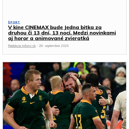
ŠPORT
V kine CINEMAX bude Jedna bitka za
druhou či 13 dní, 13 nocí. Medzi novinkami
aj horor a animované zvieratká
Redakcia Infomi.sk
-
28. septembra 2025