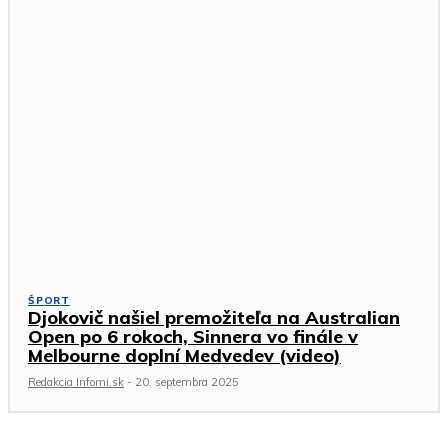
ŠPORT
Djokovič našiel premožiteľa na Australian
Open po 6 rokoch, Sinnera vo finále v
Melbourne doplní Medvedev (video)
Redakcia Infomi.sk
-
20. septembra 2025