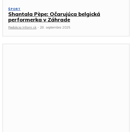
ŠPORT
Shantala Pèpe: Očarujúca belgická
performerka v Záhrade
Redakcia Infomi.sk
-
28. septembra 2025