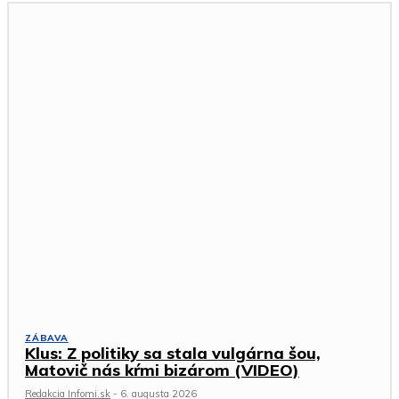
ZÁBAVA
Klus: Z politiky sa stala vulgárna šou,
Matovič nás kŕmi bizárom (VIDEO)
Redakcia Infomi.sk
-
6. augusta 2026