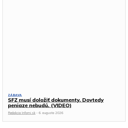
ZÁBAVA
SFZ musí doložiť dokumenty. Dovtedy
peniaze nebudú. (VIDEO)
Redakcia Infomi.sk
-
6. augusta 2026