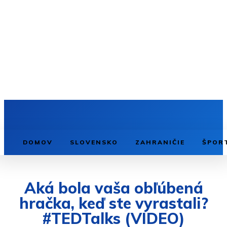
DOMOV
SLOVENSKO
ZAHRANIČIE
ŠPOR
Aká bola vaša obľúbená
hračka, keď ste vyrastali?
#TEDTalks (VIDEO)