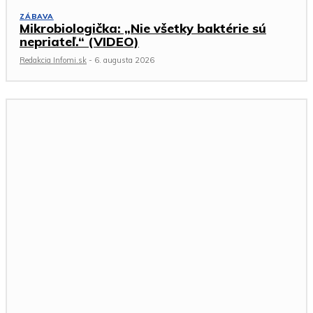
ZÁBAVA
Mikrobiologička: „Nie všetky baktérie sú
nepriateľ.“ (VIDEO)
Redakcia Infomi.sk
-
6. augusta 2026