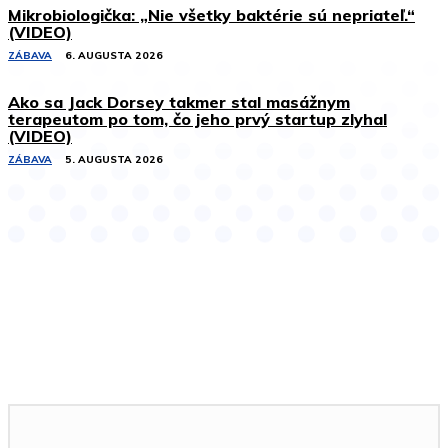
Mikrobiologička: „Nie všetky baktérie sú nepriateľ.“
(VIDEO)
ZÁBAVA
6. AUGUSTA 2026
Ako sa Jack Dorsey takmer stal masážnym
terapeutom po tom, čo jeho prvý startup zlyhal
(VIDEO)
ZÁBAVA
5. AUGUSTA 2026
Podobné články