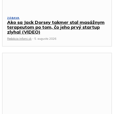
ZÁBAVA
Ako sa Jack Dorsey takmer stal masážnym
terapeutom po tom, čo jeho prvý startup
zlyhal (VIDEO)
Redakcia Infomi.sk
-
5. augusta 2026