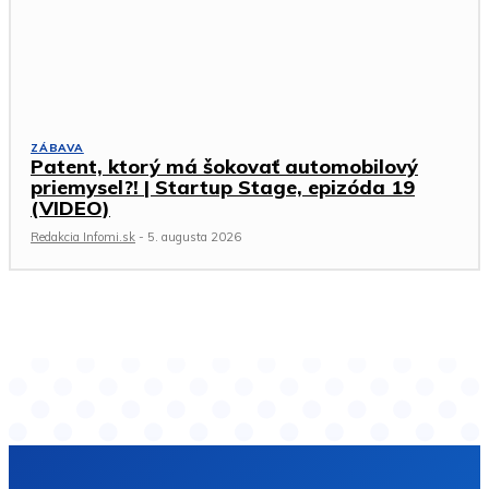
ZÁBAVA
Patent, ktorý má šokovať automobilový
priemysel?! | Startup Stage, epizóda 19
(VIDEO)
Redakcia Infomi.sk
-
5. augusta 2026