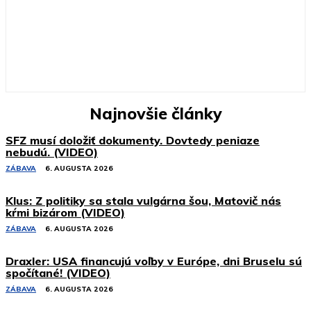
Najnovšie články
SFZ musí doložiť dokumenty. Dovtedy peniaze
nebudú. (VIDEO)
ZÁBAVA
6. AUGUSTA 2026
Klus: Z politiky sa stala vulgárna šou, Matovič nás
kŕmi bizárom (VIDEO)
ZÁBAVA
6. AUGUSTA 2026
Draxler: USA financujú voľby v Európe, dni Bruselu sú
spočítané! (VIDEO)
ZÁBAVA
6. AUGUSTA 2026