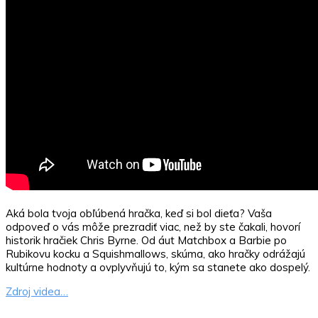
Aká bola tvoja obľúbená hračka, keď si bol dieťa? Vaša
odpoveď o vás môže prezradiť viac, než by ste čakali, hovorí
historik hračiek Chris Byrne. Od áut Matchbox a Barbie po
Rubikovu kocku a Squishmallows, skúma, ako hračky odrážajú
kultúrne hodnoty a ovplyvňujú to, kým sa stanete ako dospelý.
Zdroj videa…