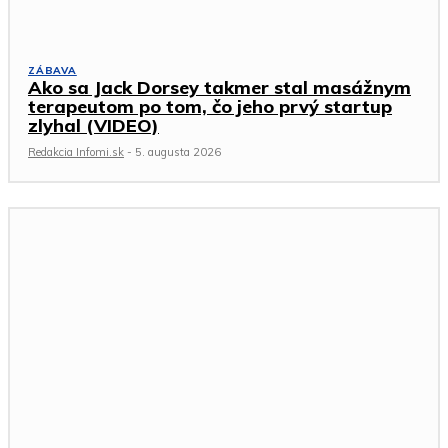
ZÁBAVA
Ako sa Jack Dorsey takmer stal masážnym
terapeutom po tom, čo jeho prvý startup
zlyhal (VIDEO)
Redakcia Infomi.sk
-
5. augusta 2026