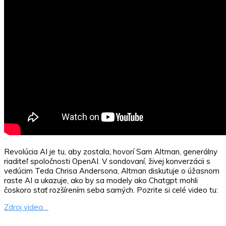
Revolúcia AI je tu, aby zostala, hovorí Sam Altman, generálny
riaditeľ spoločnosti OpenAI. V sondovaní, živej konverzácii s
vedúcim Teda Chrisa Andersona, Altman diskutuje o úžasnom
raste AI a ukazuje, ako by sa modely ako Chatgpt mohli
čoskoro stať rozšírením seba samých. Pozrite si celé video tu:
Zdroj videa…