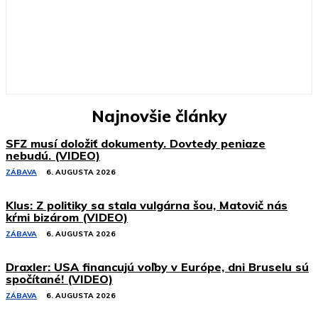
Najnovšie články
SFZ musí doložiť dokumenty. Dovtedy peniaze
nebudú. (VIDEO)
ZÁBAVA
6. AUGUSTA 2026
Klus: Z politiky sa stala vulgárna šou, Matovič nás
kŕmi bizárom (VIDEO)
ZÁBAVA
6. AUGUSTA 2026
Draxler: USA financujú voľby v Európe, dni Bruselu sú
spočítané! (VIDEO)
ZÁBAVA
6. AUGUSTA 2026