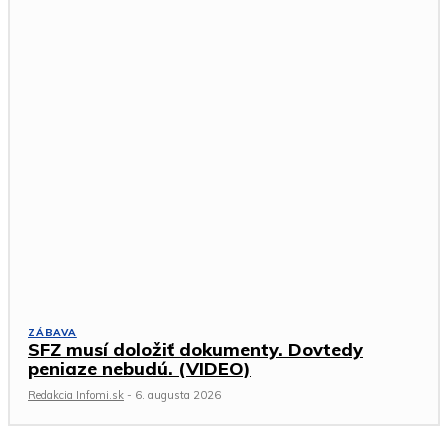
ZÁBAVA
SFZ musí doložiť dokumenty. Dovtedy
peniaze nebudú. (VIDEO)
Redakcia Infomi.sk
-
6. augusta 2026