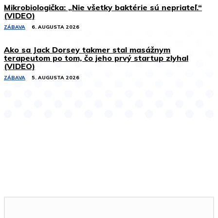
Mikrobiologička: „Nie všetky baktérie sú nepriateľ.“
(VIDEO)
ZÁBAVA
6. AUGUSTA 2026
Ako sa Jack Dorsey takmer stal masážnym
terapeutom po tom, čo jeho prvý startup zlyhal
(VIDEO)
ZÁBAVA
5. AUGUSTA 2026
Podobné články