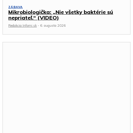
ZÁBAVA
Mikrobiologička: „Nie všetky baktérie sú
nepriateľ.“ (VIDEO)
Redakcia Infomi.sk
-
6. augusta 2026