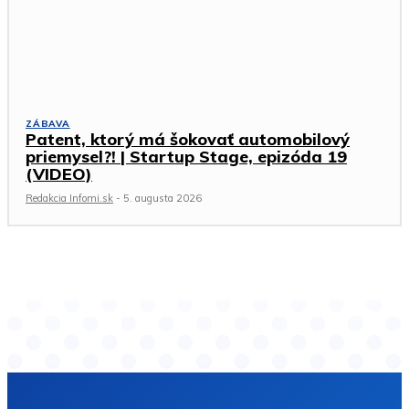
ZÁBAVA
Patent, ktorý má šokovať automobilový
priemysel?! | Startup Stage, epizóda 19
(VIDEO)
Redakcia Infomi.sk
-
5. augusta 2026