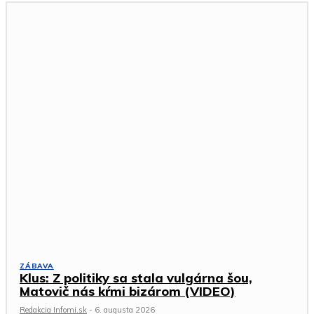
ZÁBAVA
Klus: Z politiky sa stala vulgárna šou,
Matovič nás kŕmi bizárom (VIDEO)
Redakcia Infomi.sk
-
6. augusta 2026