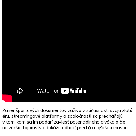
Žáner športových dokumentov zažíva v súčasnosti svoju zlatú
éru, streamingové platformy a spoločnosti sa predháňajú
v tom, kam sa im podarí zaviesť potenciálneho diváka a čie
najväčšie tajomstvá dokážu odhaliť pred čo najširšou masou.