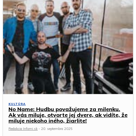
KULTÚRA
No Name: Hudbu považujeme za milenku.
Ak vás miluje, otvorte jej dvere, ak vidíte, že
miluje niekoho iného, žiarlite!
Redakcia Infomi.sk
-
20. septembra 2025