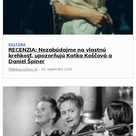
KULTÚRA
RECENZIA: Nezabúdajme na vlastnú
krehkosť, upozorňujú Katka Koščová a
Daniel Špiner
Redakcia Infomi.sk
-
20. septembra 2025