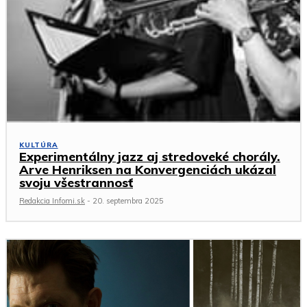
KULTÚRA
Experimentálny jazz aj stredoveké chorály.
Arve Henriksen na Konvergenciách ukázal
svoju všestrannosť
Redakcia Infomi.sk
-
20. septembra 2025