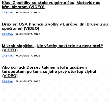
Klus: Z politiky sa stala vulgárna šou, Matovič nás
kŕmi bizárom (VIDEO)
ZÁBAVA
6. AUGUSTA 2026
Draxler: USA financujú voľby v Európe, dni Bruselu sú
spočítané! (VIDEO)
ZÁBAVA
6. AUGUSTA 2026
Mikrobiologička: „Nie všetky baktérie sú nepriateľ.“
(VIDEO)
ZÁBAVA
6. AUGUSTA 2026
Ako sa Jack Dorsey takmer stal masážnym
terapeutom po tom, čo jeho prvý startup zlyhal
(VIDEO)
ZÁBAVA
5. AUGUSTA 2026