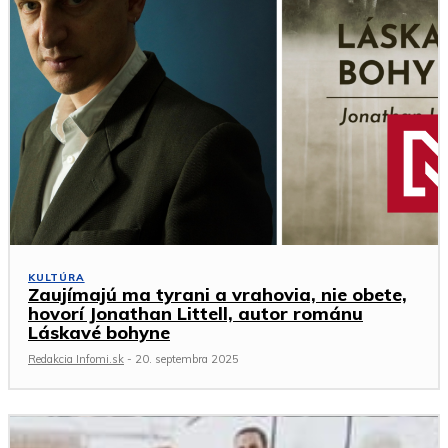
KULTÚRA
Zaujímajú ma tyrani a vrahovia, nie obete,
hovorí Jonathan Littell, autor románu
Láskavé bohyne
Redakcia Infomi.sk
-
20. septembra 2025