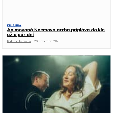
KULTÚRA
Animovaná Noemova archa pripláva do kín
už o pár dní
Redakcia Infomi.sk
-
20. septembra 2025