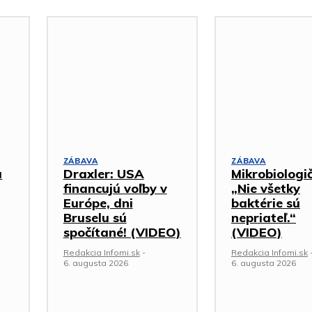
ZÁBAVA
ZÁBAVA
a
Draxler: USA
Mikrobiologi
financujú voľby v
„Nie všetky
Európe, dni
baktérie sú
Bruselu sú
nepriateľ.“
spočítané! (VIDEO)
(VIDEO)
Redakcia Infomi.sk
-
Redakcia Infomi.sk
6. augusta 2026
6. augusta 2026