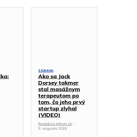
ZÁBAVA
čka:
Ako sa Jack
Dorsey takmer
stal masážnym
terapeutom po
tom, čo jeho prvý
startup zlyhal
-
(VIDEO)
Redakcia Infomi.sk
-
5. augusta 2026