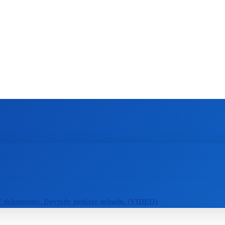
ZAHRANIČIE
ŠPORT
ZDRAVIE
ť dokumenty. Dovtedy peniaze nebudú. (VIDEO)