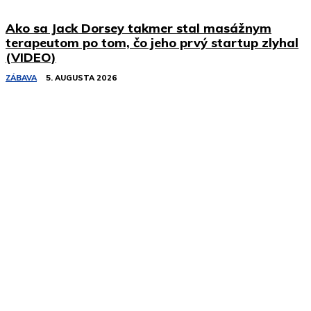
Ako sa Jack Dorsey takmer stal masážnym
terapeutom po tom, čo jeho prvý startup zlyhal
(VIDEO)
ZÁBAVA
5. AUGUSTA 2026
Podobné články