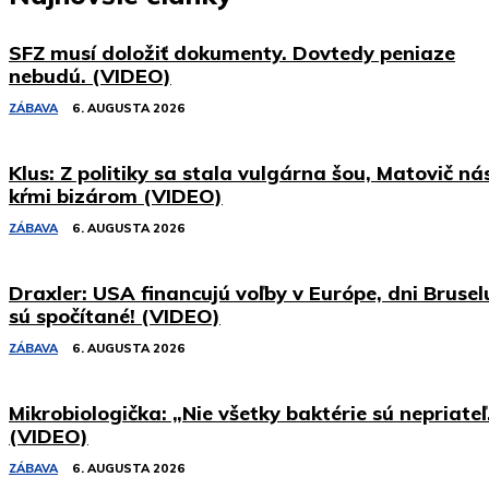
SFZ musí doložiť dokumenty. Dovtedy peniaze
nebudú. (VIDEO)
ZÁBAVA
6. AUGUSTA 2026
Klus: Z politiky sa stala vulgárna šou, Matovič ná
kŕmi bizárom (VIDEO)
ZÁBAVA
6. AUGUSTA 2026
Draxler: USA financujú voľby v Európe, dni Brusel
sú spočítané! (VIDEO)
ZÁBAVA
6. AUGUSTA 2026
Mikrobiologička: „Nie všetky baktérie sú nepriateľ
(VIDEO)
ZÁBAVA
6. AUGUSTA 2026