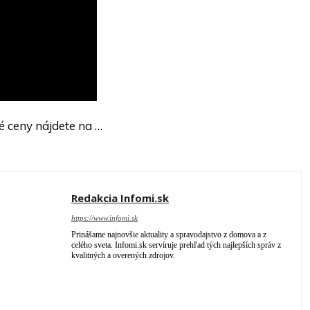
é ceny nájdete na …
Redakcia Infomi.sk
https://www.infomi.sk
Prinášame najnovšie aktuality a spravodajstvo z domova a z
celého sveta. Infomi.sk servíruje prehľad tých najlepších správ z
kvalitných a overených zdrojov.