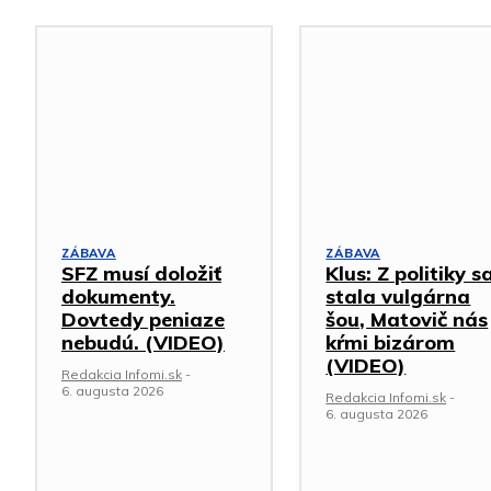
ZÁBAVA
ZÁBAVA
SFZ musí doložiť
Klus: Z politiky s
dokumenty.
stala vulgárna
Dovtedy peniaze
šou, Matovič nás
nebudú. (VIDEO)
kŕmi bizárom
(VIDEO)
Redakcia Infomi.sk
-
6. augusta 2026
Redakcia Infomi.sk
-
6. augusta 2026